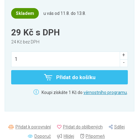
Skladem
u vás od 11.8. do 13.8.
29 Kč
s DPH
24 Kč bez DPH
Přidat do košíku
Koupi získáte 1 Kč do
věrnostního programu
.
Přidat k porovnání
Přidat do oblíbených
Sdílej
Doporuč
Hlídej
Připomeň