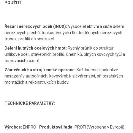
POUŽITÍ:
Řezání nerezových ocelí (INOX):
Vysoce efektivní a čisté dělení
nerezových plechů, tenkostěnných i tlustostěnných nerezových
trubek, profilů a konstrukcí.
Dělení hutných ocelových hmot:
Rychlý průnik do struktur
uhlíkové oceli, stavebních profilů, úhelníků, plných kovových tyčí a
armovacích roxorů.
Zámečnické a strojírenské operace:
Každodenní spolehlivé
nasazení v autodílnách, kovovýrobě, slévárenství, při tesařských
montážích a rekonstrukcích budov.
TECHNICKÉ PARAMETRY:
Výrobce:
ENPRO
Produktová řada:
PROFI (Vyrobeno v Evropě)