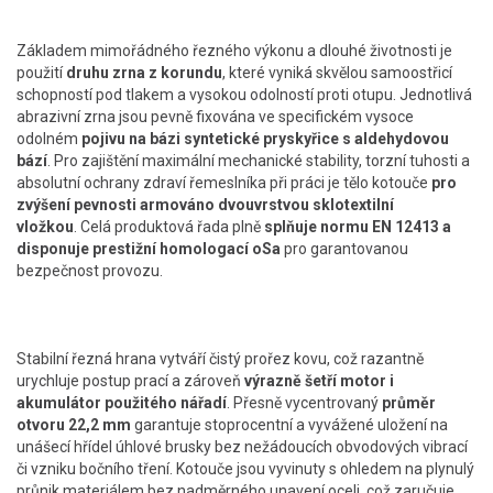
Základem mimořádného řezného výkonu a dlouhé životnosti je
použití
druhu zrna z korundu
, které vyniká skvělou samoostřicí
schopností pod tlakem a vysokou odolností proti otupu. Jednotlivá
abrazivní zrna jsou pevně fixována ve specifickém vysoce
odolném
pojivu na bázi syntetické pryskyřice s aldehydovou
bází
. Pro zajištění maximální mechanické stability, torzní tuhosti a
absolutní ochrany zdraví řemeslníka při práci je tělo kotouče
pro
zvýšení pevnosti armováno dvouvrstvou sklotextilní
vložkou
. Celá produktová řada plně
splňuje normu EN 12413 a
disponuje prestižní homologací oSa
pro garantovanou
bezpečnost provozu.
Stabilní řezná hrana vytváří čistý prořez kovu, což razantně
urychluje postup prací a zároveň
výrazně šetří motor i
akumulátor použitého nářadí
. Přesně vycentrovaný
průměr
otvoru 22,2 mm
garantuje stoprocentní a vyvážené uložení na
unášecí hřídel úhlové brusky bez nežádoucích obvodových vibrací
či vzniku bočního tření. Kotouče jsou vyvinuty s ohledem na plynulý
průnik materiálem bez nadměrného unavení oceli, což zaručuje