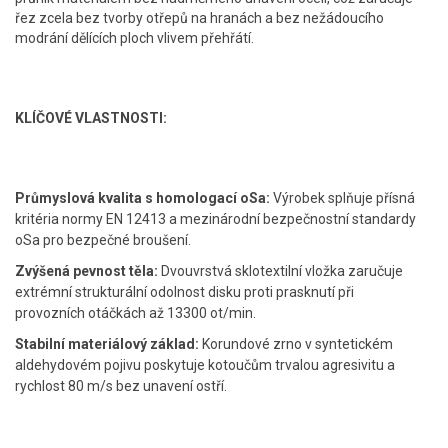
řez zcela bez tvorby otřepů na hranách a bez nežádoucího
modrání dělících ploch vlivem přehřátí.
KLÍČOVÉ VLASTNOSTI:
Průmyslová kvalita s homologací oSa:
Výrobek splňuje přísná
kritéria normy EN 12413 a mezinárodní bezpečnostní standardy
oSa pro bezpečné broušení.
Zvýšená pevnost těla:
Dvouvrstvá sklotextilní vložka zaručuje
extrémní strukturální odolnost disku proti prasknutí při
provozních otáčkách až 13300 ot/min.
Stabilní materiálový základ:
Korundové zrno v syntetickém
aldehydovém pojivu poskytuje kotoučům trvalou agresivitu a
rychlost 80 m/s bez unavení ostří.