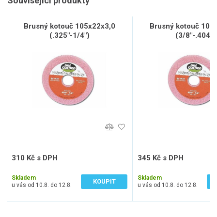
Související produkty
Brusný kotouč 105x22x3,0
Brusný kotouč 105
(.325"-1/4")
(3/8"-.404")
310 Kč s DPH
345 Kč s DPH
256 Kč bez DPH
285 Kč bez DPH
Skladem
Skladem
KOUPIT
u vás od 10.8. do 12.8.
u vás od 10.8. do 12.8.