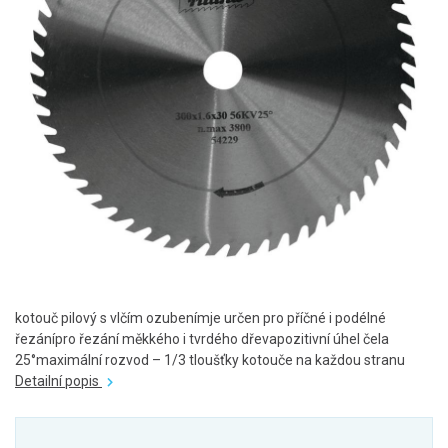
kotouč pilový s vlčím ozubenímje určen pro příčné i podélné
řezánípro řezání měkkého i tvrdého dřevapozitivní úhel čela
25°maximální rozvod – 1/3 tloušťky kotouče na každou stranu
Detailní popis