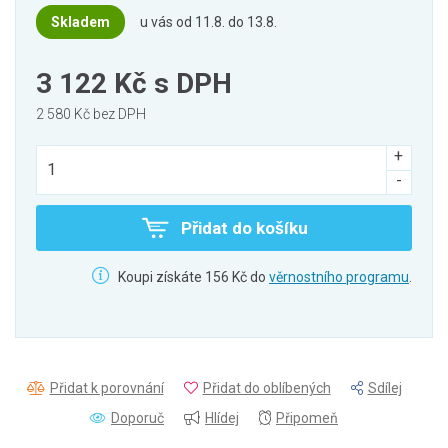
Skladem
u vás od 11.8. do 13.8.
3 122 Kč
s DPH
2 580 Kč bez DPH
Přidat do košíku
Koupi získáte 156 Kč do
věrnostního programu
.
Přidat k porovnání
Přidat do oblíbených
Sdílej
Doporuč
Hlídej
Připomeň