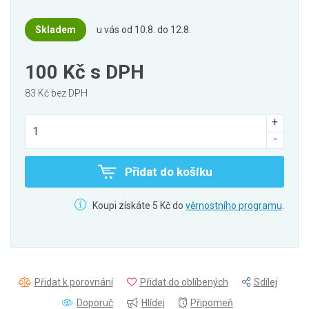
Skladem
u vás od 10.8. do 12.8.
100 Kč
s DPH
83 Kč bez DPH
Přidat do košíku
Koupi získáte 5 Kč do
věrnostního programu
.
Přidat k porovnání
Přidat do oblíbených
Sdílej
Doporuč
Hlídej
Připomeň