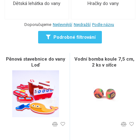
Dětská lehátka do vany
Hračky do vany
Doporučujeme
Nejlevnější
Nejdražší
Podle názvu
Podrobné filtrování
Pěnová stavebnice do vany
Vodní bomba koule 7,5 cm,
Loď
2 ks v síťce