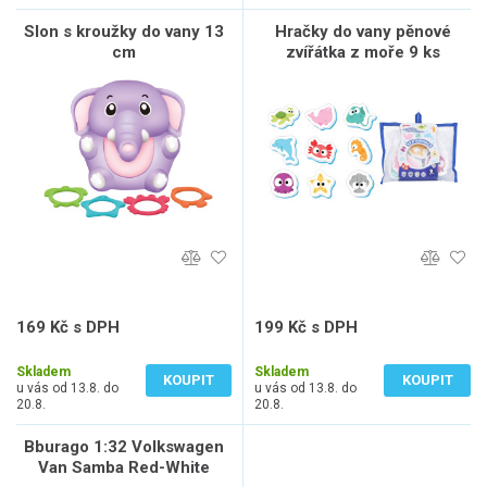
Slon s kroužky do vany 13
Hračky do vany pěnové
cm
zvířátka z moře 9 ks
169 Kč s DPH
199 Kč s DPH
140 Kč bez DPH
165 Kč bez DPH
Skladem
Skladem
KOUPIT
KOUPIT
u vás od 13.8. do
u vás od 13.8. do
20.8.
20.8.
Bburago 1:32 Volkswagen
Van Samba Red-White