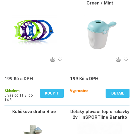
Green / Mint
199 Kč s DPH
199 Kč s DPH
165 Kč bez DPH
165 Kč bez DPH
Skladem
Vyprodáno
KOUPIT
DETAIL
u vás od 11.8. do
14.8.
Kuličková dráha Blue
Dětský plovací top s rukávky
2v1 inSPORTline Banarito