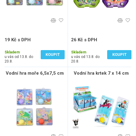
19 Kč s DPH
26 Kč s DPH
16 Kč bez DPH
22 Kč bez DPH
Skladem
Skladem
KOUPIT
KOUPIT
u vás od 13.8. do
u vás od 13.8. do
20.8.
20.8.
Vodní hra moře 6,5x7,5 cm
Vodní hra krtek 7 x 14 cm