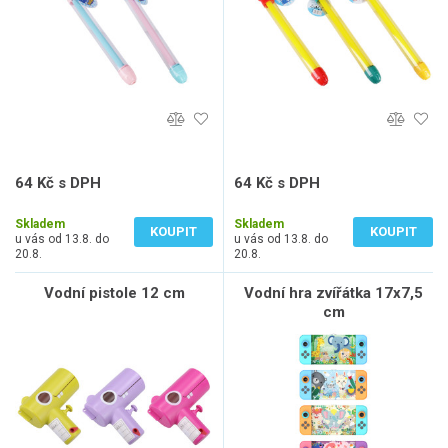
64 Kč s DPH
64 Kč s DPH
53 Kč bez DPH
53 Kč bez DPH
Skladem
Skladem
KOUPIT
KOUPIT
u vás od 13.8. do
u vás od 13.8. do
20.8.
20.8.
Vodní pistole 12 cm
Vodní hra zvířátka 17x7,5
cm