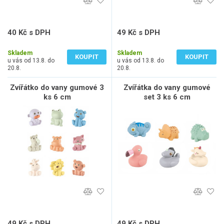
40 Kč s DPH
49 Kč s DPH
33 Kč bez DPH
41 Kč bez DPH
Skladem
Skladem
KOUPIT
KOUPIT
u vás od 13.8. do
u vás od 13.8. do
20.8.
20.8.
Zvířátko do vany gumové 3
Zvířátka do vany gumové
ks 6 cm
set 3 ks 6 cm
49 Kč s DPH
49 Kč s DPH