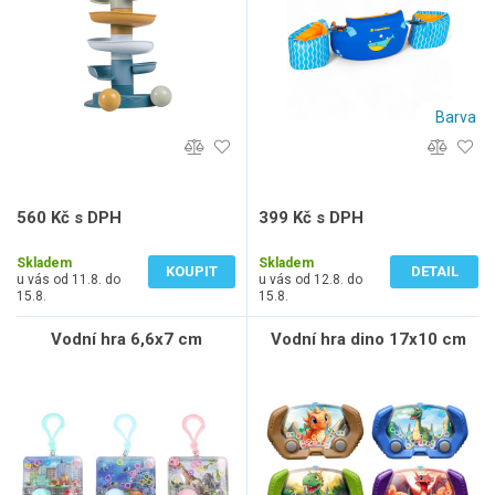
Barva
560 Kč s DPH
399 Kč s DPH
463 Kč bez DPH
330 Kč bez DPH
Skladem
Skladem
KOUPIT
DETAIL
u vás od 11.8. do
u vás od 12.8. do
15.8.
15.8.
Vodní hra 6,6x7 cm
Vodní hra dino 17x10 cm