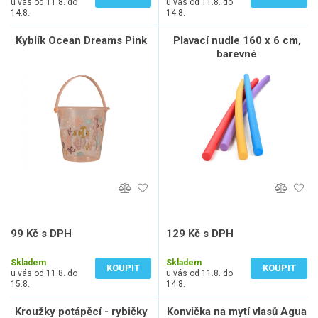
u vás od 11.8. do
u vás od 11.8. do
14.8.
14.8.
Kyblík Ocean Dreams Pink
Plavací nudle 160 x 6 cm,
barevné
99 Kč s DPH
129 Kč s DPH
82 Kč bez DPH
107 Kč bez DPH
Skladem
Skladem
KOUPIT
KOUPIT
u vás od 11.8. do
u vás od 11.8. do
15.8.
14.8.
Kroužky potápěcí - rybičky
Konvička na mytí vlasů Agua