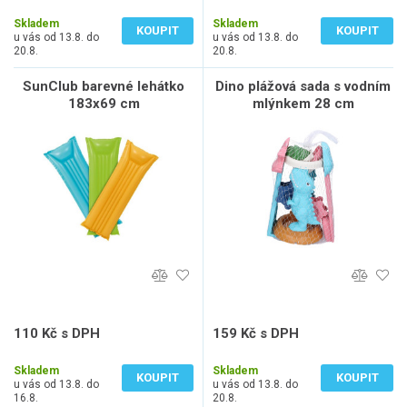
82 Kč bez DPH
82 Kč bez DPH
Skladem
Skladem
KOUPIT
KOUPIT
u vás od 13.8. do
u vás od 13.8. do
20.8.
20.8.
SunClub barevné lehátko
Dino plážová sada s vodním
183x69 cm
mlýnkem 28 cm
110 Kč s DPH
159 Kč s DPH
91 Kč bez DPH
131 Kč bez DPH
Skladem
Skladem
KOUPIT
KOUPIT
u vás od 13.8. do
u vás od 13.8. do
16.8.
20.8.