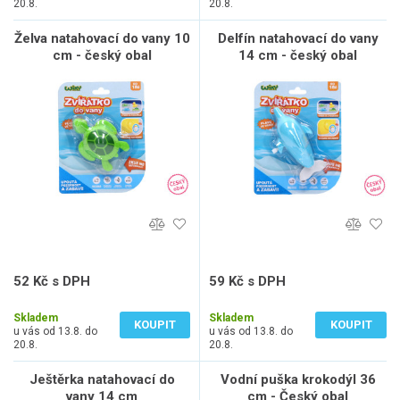
20.8.
20.8.
Želva natahovací do vany 10
Delfín natahovací do vany
cm - český obal
14 cm - český obal
52 Kč s DPH
59 Kč s DPH
43 Kč bez DPH
49 Kč bez DPH
Skladem
Skladem
KOUPIT
KOUPIT
u vás od 13.8. do
u vás od 13.8. do
20.8.
20.8.
Ještěrka natahovací do
Vodní puška krokodýl 36
vany 14 cm
cm - Český obal