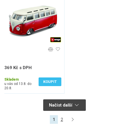
369 Kč s DPH
305 Kč bez DPH
Skladem
KOUPIT
u vás od 13.8. do
20.8.
Načíst další
1
2