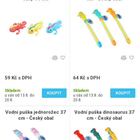
59 Kč s DPH
64 Kč s DPH
49 Kč bez DPH
53 Kč bez DPH
Skladem
Skladem
KOUPIT
KOUPIT
u vás od 13.8. do
u vás od 13.8. do
20.8.
20.8.
Vodní puška jednorožec 37
Vodní puška dinosaurus 37
cm - Český obal
cm - Český obal