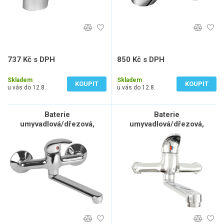
737 Kč s DPH
850 Kč s DPH
609 Kč bez DPH
703 Kč bez DPH
Skladem
Skladem
KOUPIT
KOUPIT
u vás do 12.8.
u vás do 12.8.
Baterie
Baterie
umyvadlová/dřezová,
umyvadlová/dřezová,
150mm
100mm