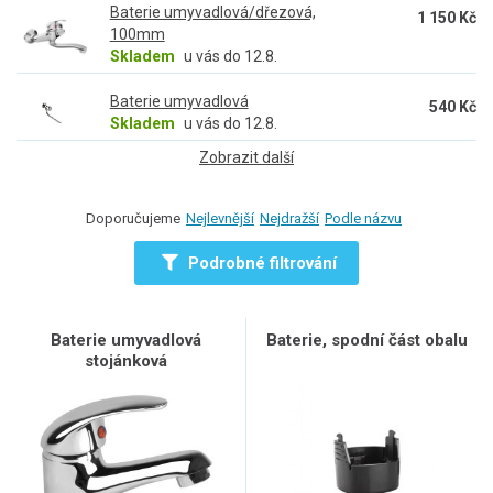
Baterie umyvadlová/dřezová,
1 150 Kč
100mm
Skladem
u vás do 12.8.
Baterie umyvadlová
540 Kč
Skladem
u vás do 12.8.
Zobrazit další
Doporučujeme
Nejlevnější
Nejdražší
Podle názvu
Podrobné filtrování
Baterie umyvadlová
Baterie, spodní část obalu
stojánková