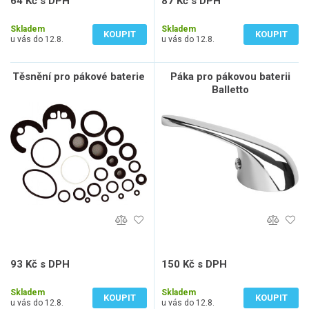
64 Kč s DPH
87 Kč s DPH
53 Kč bez DPH
72 Kč bez DPH
Skladem
Skladem
KOUPIT
KOUPIT
u vás do 12.8.
u vás do 12.8.
Těsnění pro pákové baterie
Páka pro pákovou baterii
Balletto
93 Kč s DPH
150 Kč s DPH
77 Kč bez DPH
124 Kč bez DPH
Skladem
Skladem
KOUPIT
KOUPIT
u vás do 12.8.
u vás do 12.8.