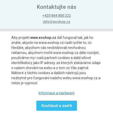
Kontaktujte nás
+420 844 800 222
info@eoshop.cz
Možnosti platby
Aby projekt
www.eoshop.cz
dál fungoval tak, jak ho
znáte, abyste na www.eoshop.cz našli rychle to, co
hledáte, abychom vás neobtěžovali nevhodnou
reklamou, abychom mohli www.eoshop.cz dále rozvíjet,
používáme my i naši partneři cookies a další síťové
identifikátory jako IP adresy, ze kterých získáváme údaje
Možnosti dopravy
o vašem chování na webu a o tom co Vás zajímá.
Některé z těchto cookies a dalších nástrojů jsou
nezbytné pro fungování našeho webu www.eoshop.cz a
nelze je vypnout.
Partneři
Informace a nastavení
Souhlasit a zavřít