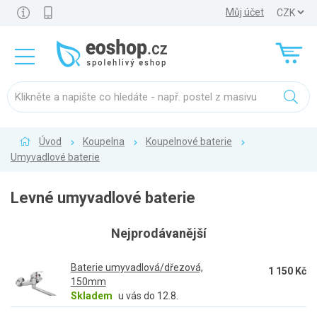
Můj účet
Úvod
Koupelna
Koupelnové baterie
Umyvadlové baterie
Levné umyvadlové baterie
Nejprodávanější
Baterie umyvadlová/dřezová,
1 150 Kč
150mm
Skladem
u vás do 12.8.