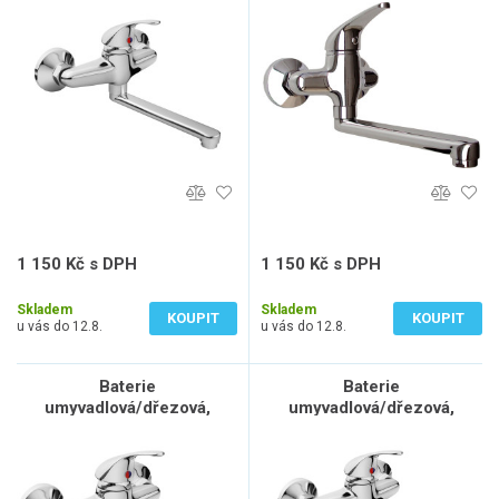
150mm
100mm
1 150 Kč s DPH
1 150 Kč s DPH
950 Kč bez DPH
950 Kč bez DPH
Skladem
Skladem
KOUPIT
KOUPIT
u vás do 12.8.
u vás do 12.8.
Baterie
Baterie
umyvadlová/dřezová,
umyvadlová/dřezová,
150mm
100mm