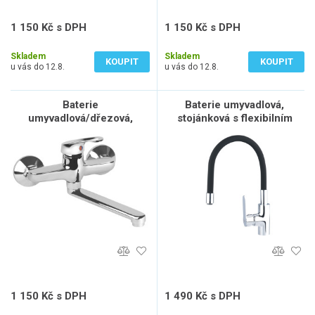
1 150 Kč s DPH
1 150 Kč s DPH
950 Kč bez DPH
950 Kč bez DPH
Skladem
Skladem
KOUPIT
KOUPIT
u vás do 12.8.
u vás do 12.8.
Baterie
Baterie umyvadlová,
umyvadlová/dřezová,
stojánková s flexibilním
100mm
ramínkem
1 150 Kč s DPH
1 490 Kč s DPH
950 Kč bez DPH
1 231 Kč bez DPH