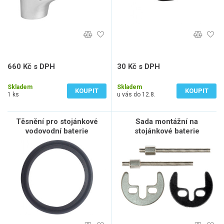
660 Kč s DPH
30 Kč s DPH
546 Kč bez DPH
25 Kč bez DPH
Skladem
Skladem
KOUPIT
KOUPIT
1 ks
u vás do 12.8.
Těsnění pro stojánkové
Sada montážní na
vodovodní baterie
stojánkové baterie