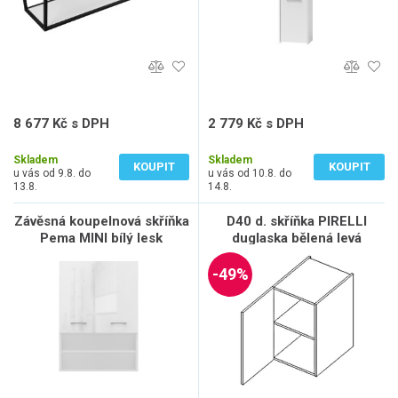
8 677 Kč s DPH
2 779 Kč s DPH
7 171 Kč bez DPH
2 297 Kč bez DPH
Skladem
Skladem
KOUPIT
KOUPIT
u vás od 9.8. do
u vás od 10.8. do
13.8.
14.8.
Závěsná koupelnová skříňka
D40 d. skříňka PIRELLI
Pema MINI bílý lesk
duglaska bělená levá
-49%