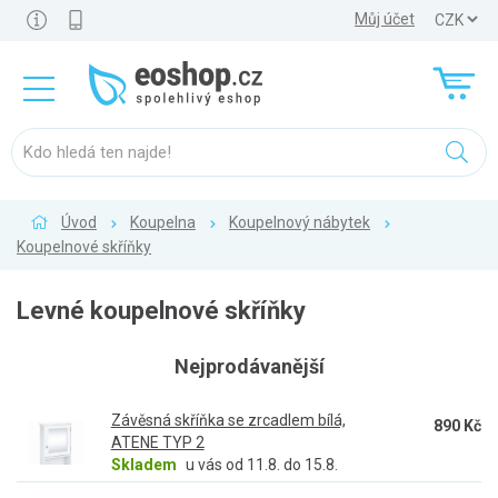
Můj účet
Úvod
Koupelna
Koupelnový nábytek
Koupelnové skříňky
Levné koupelnové skříňky
Nejprodávanější
Závěsná skříňka se zrcadlem bílá,
890 Kč
ATENE TYP 2
Skladem
u vás od 11.8. do 15.8.