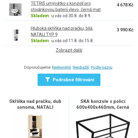
TETRIS umývátko s konzolí pro
4 678 Kč
stojánkovou baterii vlevo, černá mat
Skladem
u vás od 30.8. do 8.9.
Hluboká skříňka nad pračku, bílá,
3 990 Kč
NATALI TYP 9
Skladem
u vás od 11.8. do 15.8.
Zobrazit další
Doporučujeme
Nejlevnější
Nejdražší
Podle názvu
Podrobné filtrování
Skříňka nad pračku, dub
SKA konzole s policí
sonoma, NATALI
600x400x460mm, černá
mat