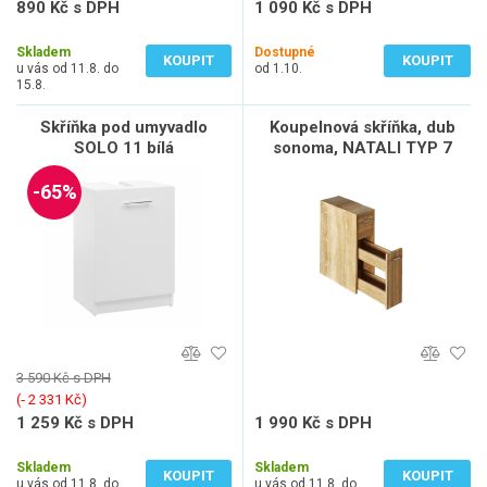
890 Kč s DPH
1 090 Kč s DPH
736 Kč bez DPH
901 Kč bez DPH
Skladem
Dostupné
KOUPIT
KOUPIT
u vás od 11.8. do
od 1.10.
15.8.
Skříňka pod umyvadlo
Koupelnová skříňka, dub
SOLO 11 bílá
sonoma, NATALI TYP 7
-65%
3 590 Kč s DPH
(‐ 2 331 Kč)
1 259 Kč s DPH
1 990 Kč s DPH
1 041 Kč bez DPH
1 645 Kč bez DPH
Skladem
Skladem
KOUPIT
KOUPIT
u vás od 11.8. do
u vás od 11.8. do