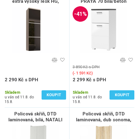
extra vysoký lesk HG,
PRAYA 70 bílá/beton
MASON BL11
-41%
3 890 Kč s DPH
(‐ 1 591 Kč)
2 290 Kč s DPH
2 299 Kč s DPH
1 893 Kč bez DPH
1 900 Kč bez DPH
Skladem
Skladem
KOUPIT
KOUPIT
u vás od 11.8. do
u vás od 11.8. do
15.8.
15.8.
Policová skříň, DTD
Policová skříň, DTD
laminovaná, bílá, NATALI
laminovaná, dub sonoma,
TYP 2
NATALI TYP 2