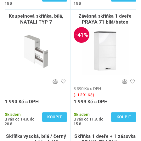
15.8.
15.8.
Koupelnová skříňka, bílá,
Závěsná skříňka 1 dveře
NATALI TYP 7
PRAYA 71 bílá/beton
-41%
3 390 Kč s DPH
(‐ 1 391 Kč)
1 990 Kč s DPH
1 999 Kč s DPH
1 645 Kč bez DPH
1 652 Kč bez DPH
Skladem
Skladem
KOUPIT
KOUPIT
u vás od 14.8. do
u vás od 11.8. do
20.8.
15.8.
Skříňka vysoká, bílá / černý
Skříňka 1 dveře + 1 zásuvka