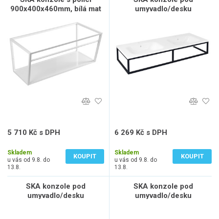
900x400x460mm, bílá mat
umyvadlo/desku
140x22x51cm, černá mat
5 710 Kč s DPH
6 269 Kč s DPH
4 719 Kč bez DPH
5 181 Kč bez DPH
Skladem
Skladem
KOUPIT
KOUPIT
u vás od 9.8. do
u vás od 9.8. do
13.8.
13.8.
SKA konzole pod
SKA konzole pod
umyvadlo/desku
umyvadlo/desku
160x22x51cm, černá mat
180x22x51cm, černá mat