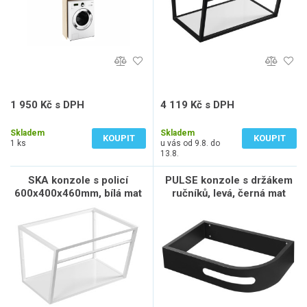
1 950 Kč s DPH
4 119 Kč s DPH
1 612 Kč bez DPH
3 404 Kč bez DPH
Skladem
Skladem
KOUPIT
KOUPIT
1 ks
u vás od 9.8. do
13.8.
SKA konzole s policí
PULSE konzole s držákem
600x400x460mm, bílá mat
ručníků, levá, černá mat