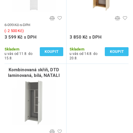
6 099 Kč s DPH
(‐ 2 500 Kč)
3 599 Kč s DPH
3 850 Kč s DPH
2 974 Kč bez DPH
3 182 Kč bez DPH
Skladem
Skladem
KOUPIT
KOUPIT
u vás od 11.8. do
u vás od 14.8. do
15.8.
20.8.
Kombinovaná skříň, DTD
laminovaná, bílá, NATALI
TYP 6