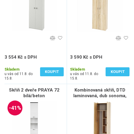
3 554 Kč s DPH
3 590 Kč s DPH
2 937 Kč bez DPH
2 967 Kč bez DPH
Skladem
Skladem
KOUPIT
KOUPIT
u vás od 11.8. do
u vás od 11.8. do
15.8.
15.8.
Skříň 2 dveře PRAYA 72
Kombinovaná skříň, DTD
bílá/beton
laminovaná, dub sonoma,
NATALI TYP 6
-41%