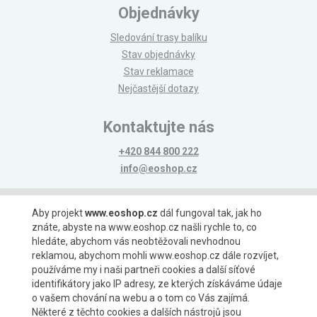
Objednávky
Sledování trasy balíku
Stav objednávky
Stav reklamace
Nejčastější dotazy
Kontaktujte nás
+420 844 800 222
info@eoshop.cz
Možnosti platby
Aby projekt
www.eoshop.cz
dál fungoval tak, jak ho
znáte, abyste na www.eoshop.cz našli rychle to, co
hledáte, abychom vás neobtěžovali nevhodnou
reklamou, abychom mohli www.eoshop.cz dále rozvíjet,
používáme my i naši partneři cookies a další síťové
identifikátory jako IP adresy, ze kterých získáváme údaje
Možnosti dopravy
o vašem chování na webu a o tom co Vás zajímá.
Některé z těchto cookies a dalších nástrojů jsou