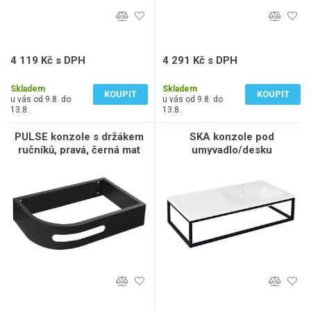
4 119 Kč s DPH
4 291 Kč s DPH
3 404 Kč bez DPH
3 546 Kč bez DPH
Skladem
Skladem
KOUPIT
KOUPIT
u vás od 9.8. do
u vás od 9.8. do
13.8.
13.8.
PULSE konzole s držákem
SKA konzole pod
ručníků, pravá, černá mat
umyvadlo/desku
100x22x51cm, černá mat