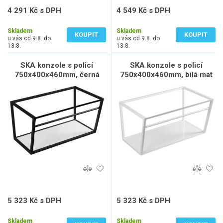
4 291 Kč s DPH
4 549 Kč s DPH
3 546 Kč bez DPH
3 760 Kč bez DPH
Skladem
Skladem
KOUPIT
KOUPIT
u vás od 9.8. do
u vás od 9.8. do
13.8.
13.8.
SKA konzole s policí
SKA konzole s policí
750x400x460mm, černá
750x400x460mm, bílá mat
mat
5 323 Kč s DPH
5 323 Kč s DPH
4 399 Kč bez DPH
4 399 Kč bez DPH
Skladem
Skladem