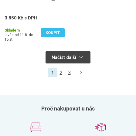
3 850 Kč s DPH
3 182 Kč bez DPH
Skladem
KOUPIT
u vás od 11.8. do
15.8.
Načíst další
1
2
3
Proč nakupovat u nás