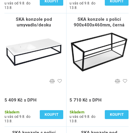
KOUPIT
KOUPIT
u vás od 9.8. do
u vás od 9.8. do
13.8.
13.8.
SKA konzole pod
SKA konzole s policí
umyvadlo/desku
900x400x460mm, černá
119,7x22x51cm, černá mat
mat
5 409 Kč s DPH
5 710 Kč s DPH
4 470 Kč bez DPH
4 719 Kč bez DPH
Skladem
Skladem
KOUPIT
KOUPIT
u vás od 9.8. do
u vás od 9.8. do
13.8.
13.8.
SKA konzole s policí
SKA konzole pod