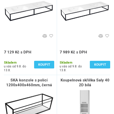
7 129 Kč s DPH
7 989 Kč s DPH
5 892 Kč bez DPH
6 603 Kč bez DPH
Skladem
Skladem
KOUPIT
KOUPIT
u vás od 9.8. do
u vás od 9.8. do
13.8.
13.8.
SKA konzole s policí
Koupelnová skříňka Saly 40
1200x400x460mm, černá
2D bílá
mat