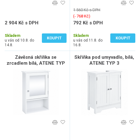
1 560 Kč s DPH
(‐ 768 Kč)
2 904 Kč s DPH
792 Kč s DPH
2 400 Kč bez DPH
655 Kč bez DPH
Skladem
Skladem
KOUPIT
KOUPIT
u vás od 10.8. do
u vás od 11.8. do
14.8.
16.8.
Závěsná skříňka se
Skříňka pod umyvadlo, bílá,
zrcadlem bílá, ATENE TYP
ATENE TYP 3
2