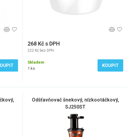
268 Kč s DPH
222 Kč bez DPH
Skladem
OUPIT
KOUPIT
1 ks
čkový,
Odšťavňovač šnekový, nízkootáčkový,
SJ250ST