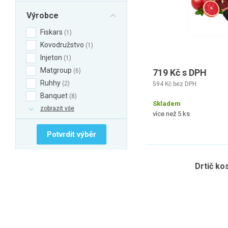
Výrobce
Fiskars
1
Kovodružstvo
1
Injeton
1
Matgroup
6
719 Kč s DPH
Ruhhy
2
594 Kč bez DPH
Banquet
8
Skladem
zobrazit vše
více než 5 ks
Potvrdit výběr
Drtič ko