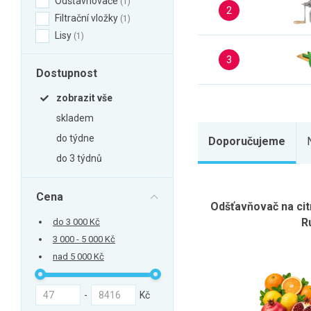
Odšťavnovače
1
Zahrada
2
Filtrační vložky
1
Balkon a terasa
Lisy
1
Dílna
3
Dostupnost
Auto-moto
Dekorace
zobrazit vše
Textil, koberce
skladem
do týdne
Svítidla, žárovky
Doporučujeme
do 3 týdnů
Trampolíny
Sedací vaky
Cena
Odšťavňovač na cit
Sport, outdoor
R
do 3 000 Kč
Všechny kategorie
3 000 - 5 000 Kč
nad 5 000 Kč
-
Kč