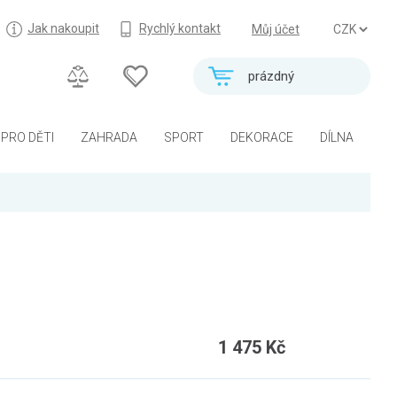
Jak nakoupit
Rychlý kontakt
Můj účet
prázdný
PRO DĚTI
ZAHRADA
SPORT
DEKORACE
DÍLNA
1 475 Kč