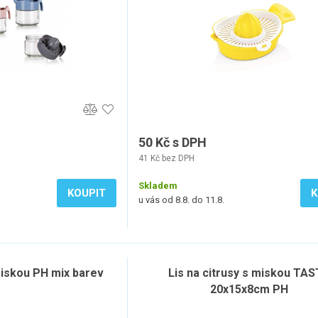
50 Kč s DPH
41 Kč bez DPH
Skladem
KOUPIT
K
u vás od 8.8. do 11.8.
 miskou PH mix barev
Lis na citrusy s miskou TA
20x15x8cm PH