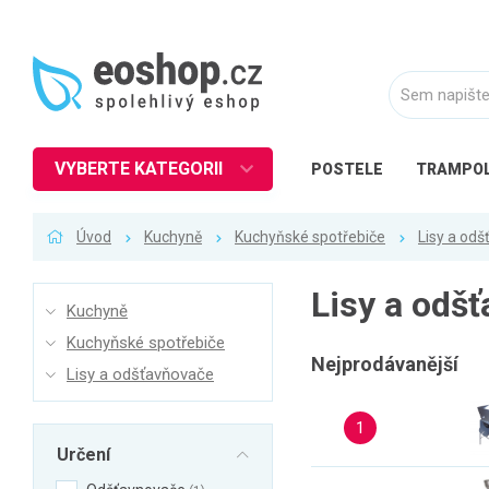
VYBERTE KATEGORII
POSTELE
TRAMPOL
Nábytek
Úvod
Kuchyně
Kuchyňské spotřebiče
Lisy a od
Kuchyně
Ložnice
Lisy a odš
Kuchyně
Obývací pokoj
Kuchyňské spotřebiče
Dětské zboží
Nejprodávanější
Lisy a odšťavňovače
Předsíň a chodba
1
Pracovna a kancelář
Určení
Koupelna