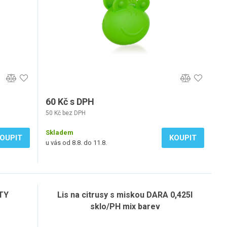
60 Kč s DPH
50 Kč bez DPH
Skladem
OUPIT
KOUPIT
u vás od 8.8. do 11.8.
STY
Lis na citrusy s miskou DARA 0,425l
sklo/PH mix barev