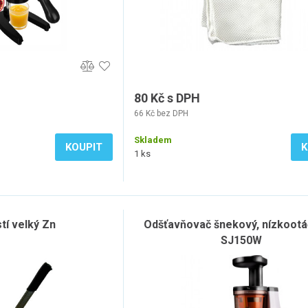
80 Kč s DPH
66 Kč bez DPH
Skladem
KOUPIT
K
1 ks
stí velký Zn
Odšťavňovač šnekový, nízkootá
SJ150W