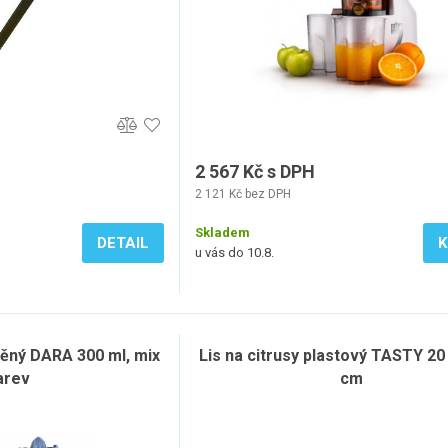
2 567 Kč s DPH
2 121 Kč bez DPH
Skladem
DETAIL
K
u vás do 10.8.
ěný DARA 300 ml, mix
Lis na citrusy plastový TASTY 20 
arev
cm