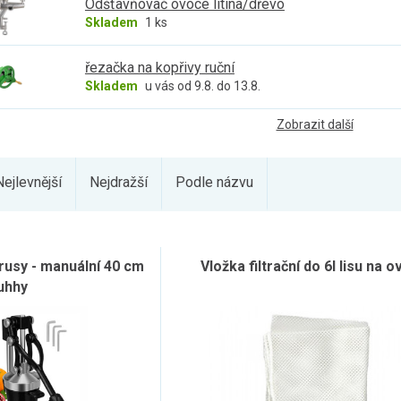
Odšťavňovač ovoce litina/dřevo
Skladem
1 ks
řezačka na kopřivy ruční
Skladem
u vás od 9.8. do 13.8.
Zobrazit další
Nejlevnější
Nejdražší
Podle názvu
rusy - manuální 40 cm
Vložka filtrační do 6l lisu na 
uhhy