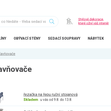
Stylové dekorace,
které oživí váš interiér
ÍNY
OBÝVACÍ
STĚNY
SEDACÍ
SOUPRAVY
NÁBYTEK
šťavňovače
ťavňovače
řezačka na řepu ruční stojanová
Skladem
u vás od 9.8. do 13.8.