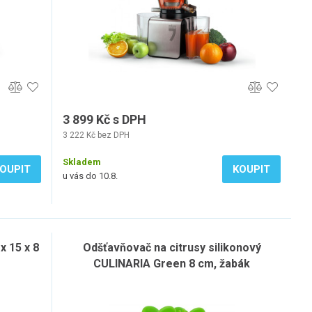
3 899 Kč s DPH
3 222 Kč bez DPH
Skladem
OUPIT
KOUPIT
u vás do 10.8.
x 15 x 8
Odšťavňovač na citrusy silikonový
CULINARIA Green 8 cm, žabák