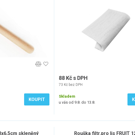
88 Kč s DPH
73 Kč bez DPH
Skladem
KOUPIT
K
u vás od 9.8. do 13.8.
13x6,5cm skleněný
Rouška filtr.pro lis FRUIT 1