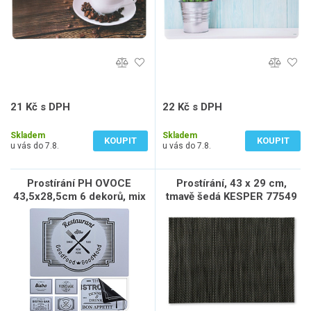
21 Kč s DPH
22 Kč s DPH
17 Kč bez DPH
18 Kč bez DPH
Skladem
Skladem
KOUPIT
KOUPIT
u vás do 7.8.
u vás do 7.8.
Prostírání PH OVOCE
Prostírání, 43 x 29 cm,
43,5x28,5cm 6 dekorů, mix
tmavě šedá KESPER 77549