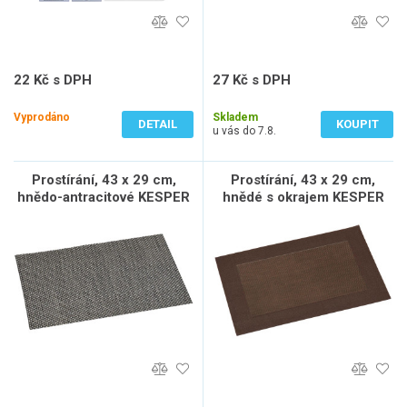
22 Kč s DPH
27 Kč s DPH
18 Kč bez DPH
22 Kč bez DPH
Vyprodáno
Skladem
DETAIL
KOUPIT
u vás do 7.8.
Prostírání, 43 x 29 cm,
Prostírání, 43 x 29 cm,
hnědo-antracitové KESPER
hnědé s okrajem KESPER
77544
77674