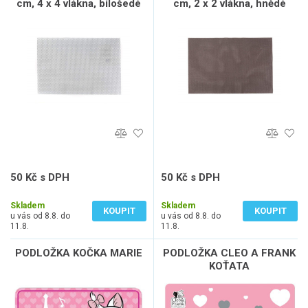
cm, 4 x 4 vlákna, bílošedé
cm, 2 x 2 vlákna, hnědé
50 Kč s DPH
50 Kč s DPH
41 Kč bez DPH
41 Kč bez DPH
Skladem
Skladem
KOUPIT
KOUPIT
u vás od 8.8. do
u vás od 8.8. do
11.8.
11.8.
PODLOŽKA KOČKA MARIE
PODLOŽKA CLEO A FRANK
KOŤATA