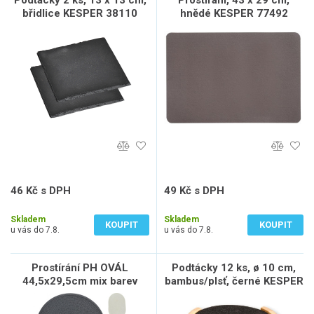
Podtácky 2 ks, 13 x 13 cm,
Prostírání, 43 x 29 cm,
břidlice KESPER 38110
hnědé KESPER 77492
46 Kč s DPH
49 Kč s DPH
38 Kč bez DPH
41 Kč bez DPH
Skladem
Skladem
KOUPIT
KOUPIT
u vás do 7.8.
u vás do 7.8.
Prostírání PH OVÁL
Podtácky 12 ks, ø 10 cm,
44,5x29,5cm mix barev
bambus/plsť, černé KESPER
58747