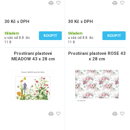
30 Kč s DPH
30 Kč s DPH
25 Kč bez DPH
25 Kč bez DPH
Skladem
Skladem
KOUPIT
KOUPIT
u vás od 8.8. do
u vás od 8.8. do
11.8.
11.8.
Prostíraní plastové
Prostíraní plastové ROSE 43
MEADOW 43 x 28 cm
x 28 cm