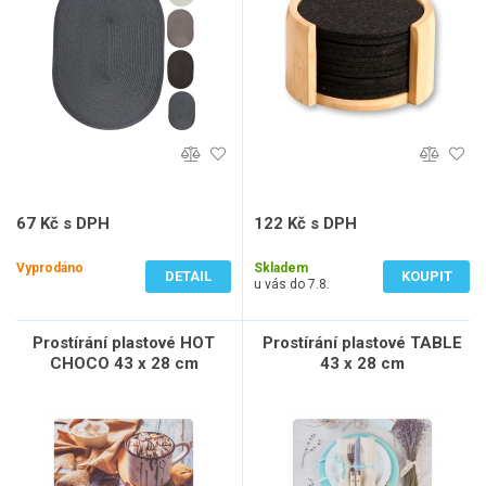
67 Kč s DPH
122 Kč s DPH
55 Kč bez DPH
101 Kč bez DPH
Vyprodáno
Skladem
DETAIL
KOUPIT
u vás do 7.8.
Prostírání plastové HOT
Prostírání plastové TABLE
CHOCO 43 x 28 cm
43 x 28 cm