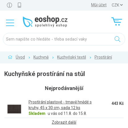
Můj účet
Úvod
Kuchyně
Kuchyňský textil
Prostírání
Kuchyňské prostírání na stůl
Nejprodávanější
Prostírání plastové - tmavě hnědé s
443 Kč
kruhy, 45 x 30 cm, sada 12 ks
Skladem
u vás od 11.8. do 15.8.
Zobrazit další