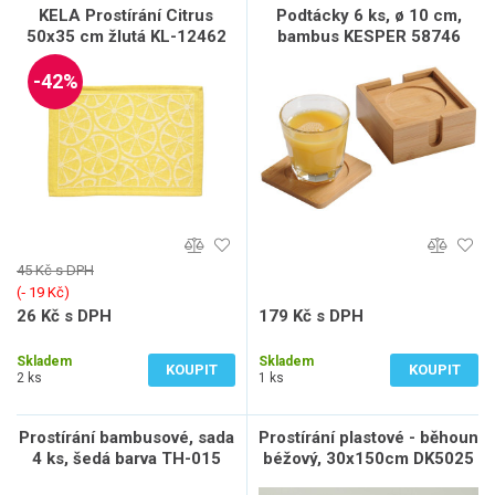
KELA Prostírání Citrus
Podtácky 6 ks, ø 10 cm,
50x35 cm žlutá KL-12462
bambus KESPER 58746
-42%
45 Kč s DPH
(‐ 19 Kč)
26 Kč s DPH
179 Kč s DPH
22 Kč bez DPH
148 Kč bez DPH
Skladem
Skladem
KOUPIT
KOUPIT
2 ks
1 ks
Prostírání bambusové, sada
Prostírání plastové - běhoun
4 ks, šedá barva TH-015
béžový, 30x150cm DK5025
GREY, sada 2 ks