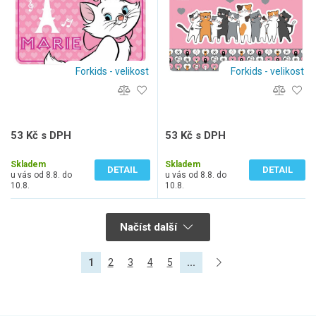
Forkids - velikost
Forkids - velikost
53 Kč s DPH
53 Kč s DPH
44 Kč bez DPH
44 Kč bez DPH
Skladem
Skladem
DETAIL
DETAIL
u vás od 8.8. do
u vás od 8.8. do
10.8.
10.8.
Načíst další
1
2
3
4
5
...