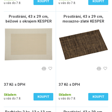
KOUPIT
KOUPIT
u vás do 7.8.
u vás do 7.8.
Prostírání, 43 x 29 cm,
Prostírání, 43 x 29 cm,
béžové s okrajem KESPER
mosazno-zlaté KESPER
77565
77656
37 Kč s DPH
37 Kč s DPH
31 Kč bez DPH
31 Kč bez DPH
Skladem
Skladem
KOUPIT
KOUPIT
u vás do 7.8.
u vás do 7.8.