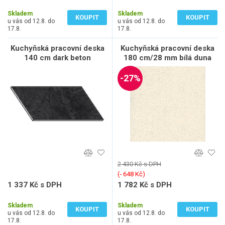
843 Kč bez DPH
1 064 Kč bez DPH
Skladem
Skladem
KOUPIT
KOUPIT
u vás od 12.8. do
u vás od 12.8. do
17.8.
17.8.
Kuchyňská pracovní deska
Kuchyňská pracovní deska
140 cm dark beton
180 cm/28 mm bílá duna
-27%
2 430 Kč s DPH
(‐ 648 Kč)
1 337 Kč s DPH
1 782 Kč s DPH
1 105 Kč bez DPH
1 473 Kč bez DPH
Skladem
Skladem
KOUPIT
KOUPIT
u vás od 12.8. do
u vás od 12.8. do
17.8.
17.8.