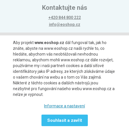
Kontaktujte nás
+420 844 800 222
info@eoshop.cz
Možnosti platby
Aby projekt
www.eoshop.cz
dál fungoval tak, jak ho
znáte, abyste na www.eoshop.cz našli rychle to, co
hledáte, abychom vás neobtěžovali nevhodnou
reklamou, abychom mohli www.eoshop.cz dále rozvíjet,
používáme my i naši partneři cookies a další síťové
identifikátory jako IP adresy, ze kterých získáváme údaje
Možnosti dopravy
o vašem chování na webu a o tom co Vás zajímá.
Některé z těchto cookies a dalších nástrojů jsou
nezbytné pro fungování našeho webu www.eoshop.cz a
nelze je vypnout.
Partneři
Informace a nastavení
Souhlasit a zavřít