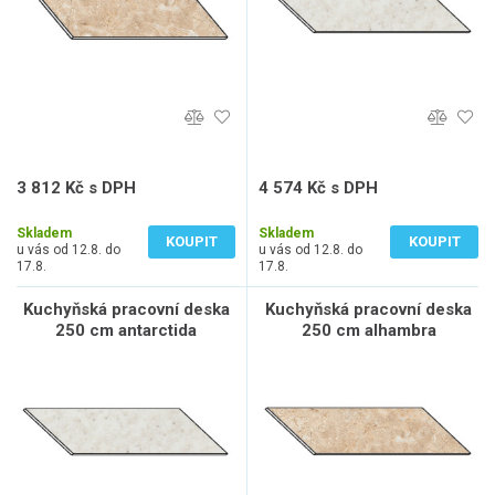
3 812 Kč s DPH
4 574 Kč s DPH
3 150 Kč bez DPH
3 780 Kč bez DPH
Skladem
Skladem
KOUPIT
KOUPIT
u vás od 12.8. do
u vás od 12.8. do
17.8.
17.8.
Kuchyňská pracovní deska
Kuchyňská pracovní deska
250 cm antarctida
250 cm alhambra