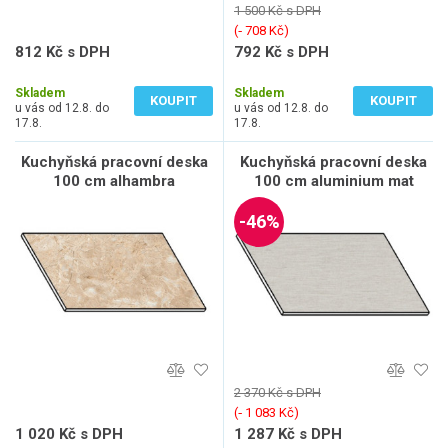
1 500 Kč s DPH
(‐ 708 Kč)
812 Kč s DPH
792 Kč s DPH
671 Kč bez DPH
655 Kč bez DPH
Skladem
Skladem
KOUPIT
KOUPIT
u vás od 12.8. do
u vás od 12.8. do
17.8.
17.8.
Kuchyňská pracovní deska
Kuchyňská pracovní deska
100 cm alhambra
100 cm aluminium mat
-46%
2 370 Kč s DPH
(‐ 1 083 Kč)
1 020 Kč s DPH
1 287 Kč s DPH