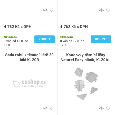
4 762 Kč s DPH
4 762 Kč s DPH
3 936 Kč bez DPH
3 936 Kč bez DPH
Skladem
Skladem
KOUPIT
KOUPIT
u vás od 12.8. do
u vás od 12.8. do
17.8.
17.8.
Sada rohů k těsnící liště 20
Koncovky těsnící lišty
bílá KL20B
Naturel Easy hliník, KL20AL