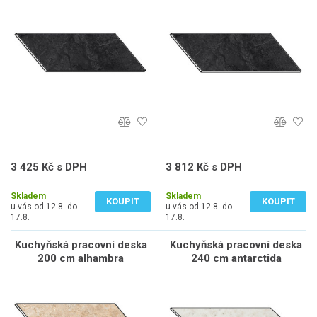
3 425 Kč s DPH
3 812 Kč s DPH
2 831 Kč bez DPH
3 150 Kč bez DPH
Skladem
Skladem
KOUPIT
KOUPIT
u vás od 12.8. do
u vás od 12.8. do
17.8.
17.8.
Kuchyňská pracovní deska
Kuchyňská pracovní deska
200 cm alhambra
240 cm antarctida