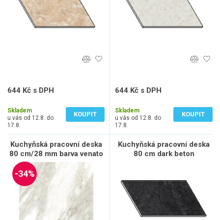
644 Kč s DPH
644 Kč s DPH
532 Kč bez DPH
532 Kč bez DPH
Skladem
Skladem
KOUPIT
KOUPIT
u vás od 12.8. do
u vás od 12.8. do
17.8.
17.8.
Kuchyňská pracovní deska
Kuchyňská pracovní deska
80 cm/28 mm barva venato
80 cm dark beton
-34%