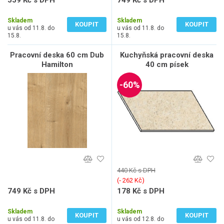
559 Kč s DPH
749 Kč s DPH
462 Kč bez DPH
619 Kč bez DPH
Skladem
Skladem
KOUPIT
KOUPIT
u vás od 11.8. do
u vás od 11.8. do
15.8.
15.8.
Pracovní deska 60 cm Dub
Kuchyňská pracovní deska
Hamilton
40 cm písek
-60%
440 Kč s DPH
(‐ 262 Kč)
749 Kč s DPH
178 Kč s DPH
619 Kč bez DPH
147 Kč bez DPH
Skladem
Skladem
KOUPIT
KOUPIT
u vás od 11.8. do
u vás od 12.8. do