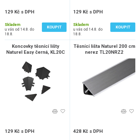
129 Kč s DPH
129 Kč s DPH
107 Kč bez DPH
107 Kč bez DPH
Skladem
Skladem
KOUPIT
KOUPIT
u vás od 14.8. do
u vás od 14.8. do
18.8.
18.8.
Koncovky těsnící lišty
Těsnící lišta Naturel 200 cm
Naturel Easy černá, KL20C
nerez TL20NRZ2
129 Kč s DPH
428 Kč s DPH
107 Kč bez DPH
354 Kč bez DPH