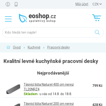
Můj účet
Úvod
Kuchyně
Pracovní desky
Kvalitní levné kuchyňské pracovní desky
Nejprodávanější
Těsnící lišta Naturel 400 cm nerez
799 Kč
TL20NRZ4
Skladem
u vás od 14.8. do 18.8.
Těsnící lišta Naturel 200 cm nerez
428 Kč