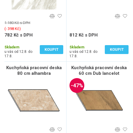
1 180 Kč s DPH
(‐ 398 Kč)
782 Kč s DPH
812 Kč s DPH
646 Kč bez DPH
671 Kč bez DPH
Skladem
Skladem
KOUPIT
KOUPIT
u vás od 12.8. do
u vás od 12.8. do
17.8.
17.8.
Kuchyňská pracovní deska
Kuchyňská pracovní deska
80 cm alhambra
60 cm Dub lancelot
-47%