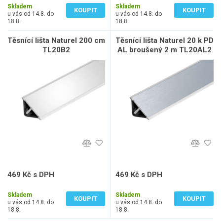
Skladem
Skladem
KOUPIT
KOUPIT
u vás od 14.8. do
u vás od 14.8. do
18.8.
18.8.
Těsnící lišta Naturel 200 cm
Těsnící lišta Naturel 20 k PD
TL20B2
AL broušený 2 m TL20AL2
469 Kč s DPH
469 Kč s DPH
388 Kč bez DPH
388 Kč bez DPH
Skladem
Skladem
KOUPIT
KOUPIT
u vás od 14.8. do
u vás od 14.8. do
18.8.
18.8.