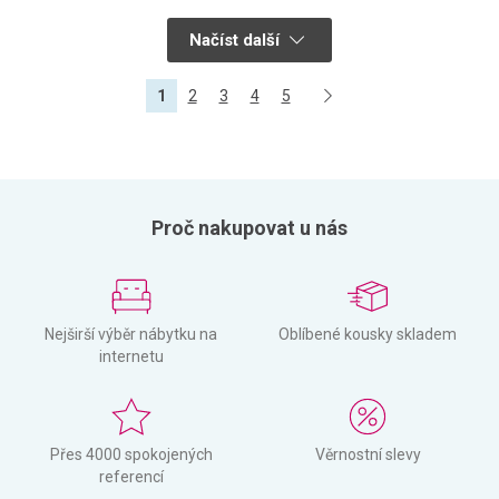
Načíst další
1
2
3
4
5
Proč nakupovat u nás
Nejširší výběr nábytku na
Oblíbené kousky skladem
internetu
Přes 4000 spokojených
Věrnostní slevy
referencí