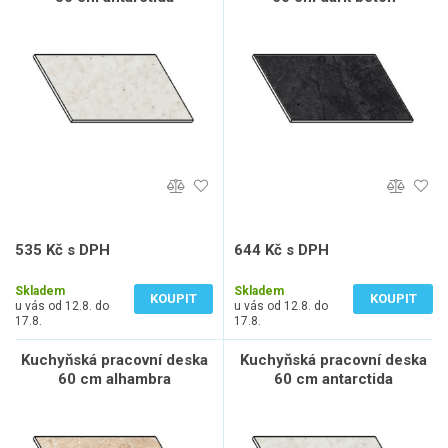
535 Kč s DPH
644 Kč s DPH
442 Kč bez DPH
532 Kč bez DPH
Skladem
Skladem
KOUPIT
KOUPIT
u vás od 12.8. do
u vás od 12.8. do
17.8.
17.8.
Kuchyňská pracovní deska
Kuchyňská pracovní deska
60 cm alhambra
60 cm antarctida