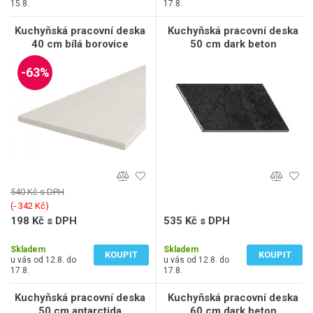
15.8.
17.8.
Kuchyňská pracovní deska
Kuchyňská pracovní deska
40 cm bílá borovice
50 cm dark beton
-63%
540 Kč s DPH
(‐ 342 Kč)
198 Kč s DPH
535 Kč s DPH
164 Kč bez DPH
442 Kč bez DPH
Skladem
Skladem
KOUPIT
KOUPIT
u vás od 12.8. do
u vás od 12.8. do
17.8.
17.8.
Kuchyňská pracovní deska
Kuchyňská pracovní deska
50 cm antarctida
60 cm dark beton