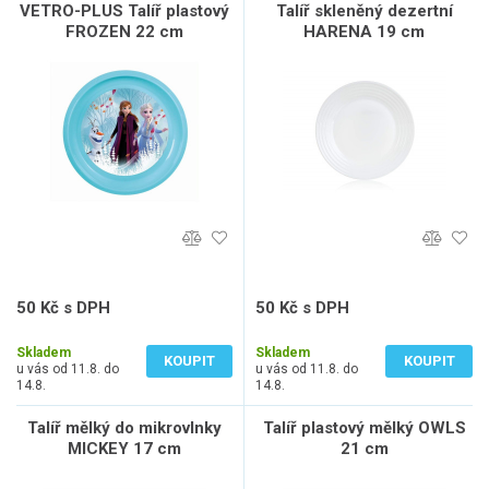
VETRO-PLUS Talíř plastový
Talíř skleněný dezertní
FROZEN 22 cm
HARENA 19 cm
50 Kč s DPH
50 Kč s DPH
41 Kč bez DPH
41 Kč bez DPH
Skladem
Skladem
KOUPIT
KOUPIT
u vás od 11.8. do
u vás od 11.8. do
14.8.
14.8.
Talíř mělký do mikrovlnky
Talíř plastový mělký OWLS
MICKEY 17 cm
21 cm