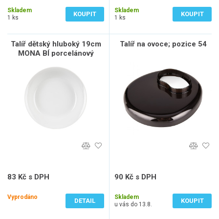
570 Kč bez DPH
1 487 Kč bez DPH
Skladem
Skladem
KOUPIT
KOUPIT
1 ks
1 ks
Talíř dětský hluboký 19cm
Talíř na ovoce; pozice 54
MONA BÍ porcelánový
83 Kč s DPH
90 Kč s DPH
69 Kč bez DPH
74 Kč bez DPH
Vyprodáno
Skladem
DETAIL
KOUPIT
u vás do 13.8.