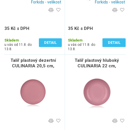
Forkids - velikost
Forkids - velikost
35 Kč s DPH
35 Kč s DPH
29 Kč bez DPH
29 Kč bez DPH
Skladem
Skladem
DETAIL
DETAIL
u vás od 11.8. do
u vás od 11.8. do
13.8.
13.8.
Talíř plastový dezertní
Talíř plastový hluboký
CULINARIA 20,5 cm,
CULINARIA 22 cm,
raspberry
raspberry