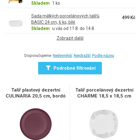
Skladem
1 ks
Sada mělkých porcelánových talířů
499 Kč
BASIC 24 cm, 6 ks, bílé
Skladem
u vás od 11.8. do 14.8.
Zobrazit další
Doporučujeme
Nejlevnější
Nejdražší
Podle názvu
Podrobné filtrování
Talíř plastový dezertní
Talíř porcelánový dezertní
CULINARIA 20,5 cm, bordó
CHARME 18,5 x 18,5 cm