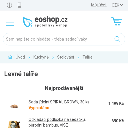
Můj účet
Úvod
Kuchyně
Stolování
Talíře
Levné talíře
Nejprodávanější
Sada jídelní SPIRAL BROWN, 30 ks
1 499 Kč
Vyprodáno
Odkládací podložka na sedačku,
690 Kč
přírodní bambus, VISE