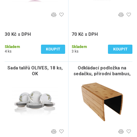
30 Kč s DPH
70 Kč s DPH
25 Kč bez DPH
58 Kč bez DPH
Skladem
Skladem
KOUPIT
KOUPIT
4 ks
3 ks
Sada talířů OLIVES, 18 ks,
Odkládací podložka na
OK
sedačku, přírodní bambus,
ALTE