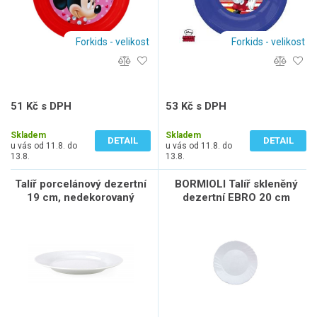
Forkids - velikost
Forkids - velikost
51 Kč s DPH
53 Kč s DPH
42 Kč bez DPH
44 Kč bez DPH
Skladem
Skladem
DETAIL
DETAIL
u vás od 11.8. do
u vás od 11.8. do
13.8.
13.8.
Talíř porcelánový dezertní
BORMIOLI Talíř skleněný
19 cm, nedekorovaný
dezertní EBRO 20 cm