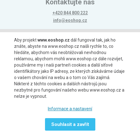
Kontaktujte nás
+420 844 800 222
info@eoshop.cz
Možnosti platby
Aby projekt
www.eoshop.cz
dál fungoval tak, jak ho
znáte, abyste na www.eoshop.cz našli rychle to, co
hledáte, abychom vás neobtěžovali nevhodnou
reklamou, abychom mohli www.eoshop.cz dále rozvíjet,
používáme my i naši partneři cookies a další síťové
identifikátory jako IP adresy, ze kterých získáváme údaje
Možnosti dopravy
o vašem chování na webu a o tom co Vás zajímá.
Některé z těchto cookies a dalších nástrojů jsou
nezbytné pro fungování našeho webu www.eoshop.cz a
nelze je vypnout.
Partneři
Informace a nastavení
Souhlasit a zavřít