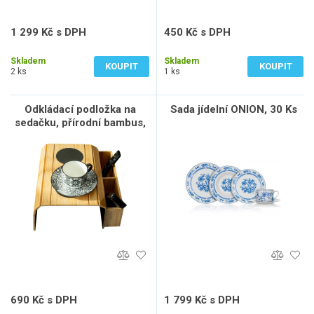
1 299 Kč s DPH
450 Kč s DPH
1 074 Kč bez DPH
372 Kč bez DPH
Skladem
Skladem
KOUPIT
KOUPIT
2 ks
1 ks
Odkládací podložka na
Sada jídelní ONION, 30 Ks
sedačku, přírodní bambus,
VISE
690 Kč s DPH
1 799 Kč s DPH