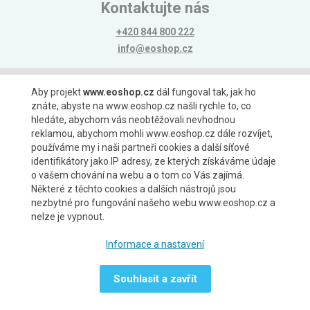
Kontaktujte nás
+420 844 800 222
info@eoshop.cz
Možnosti platby
Aby projekt
www.eoshop.cz
dál fungoval tak, jak ho
znáte, abyste na www.eoshop.cz našli rychle to, co
hledáte, abychom vás neobtěžovali nevhodnou
reklamou, abychom mohli www.eoshop.cz dále rozvíjet,
používáme my i naši partneři cookies a další síťové
identifikátory jako IP adresy, ze kterých získáváme údaje
Možnosti dopravy
o vašem chování na webu a o tom co Vás zajímá.
Některé z těchto cookies a dalších nástrojů jsou
nezbytné pro fungování našeho webu www.eoshop.cz a
nelze je vypnout.
Partneři
Informace a nastavení
Souhlasit a zavřít