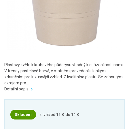
Plastový květník kruhového půdorysu vhodný k osázení rostlinami.
V trendy pastelové barvě, v matném provedení s lehkým
zdrsněním pro luxusnější vzhled. Z kvalitního plastu. Se zahnutým
okrajem pro...
Detailní popis
Skladem
u vás od 11.8. do 14.8.