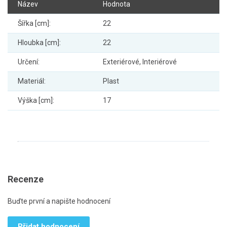
Název
Hodnota
Šířka [cm]:
22
Hloubka [cm]:
22
Určení:
Exteriérové, Interiérové
Materiál:
Plast
Výška [cm]:
17
Recenze
Buďte první a napište hodnocení
Přidat hodnocení