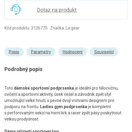
Dotaz na produkt
Kód produktu: 3126770 Značka: La gear
Popis
Parametry
Hodnocení
Související
Podrobný popis
Toto
dámské sportovní podprsenka
je ideální pro tělocvičnu,
cvičení a sportovní aktivity, úsek vešel a závodník zpět styl
umožňující velké hnutí, s pevně dvojí vrstvami designem pro
podporu na frontu.
Ladies gym podprsenka
je kompletní
s perforovaným sekcí na horní krk a racer zpět pásy poskytnout
velkou prodyšnost.
Dámy oříznutí sportovní top