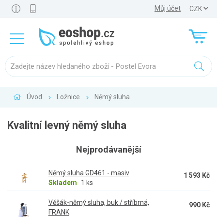
Můj účet
Úvod
Ložnice
Němý sluha
Kvalitní levný němý sluha
Nejprodávanější
Němý sluha GD461 - masiv
1 593 Kč
Skladem
1 ks
Věšák-němý sluha, buk / stříbrná,
990 Kč
FRANK