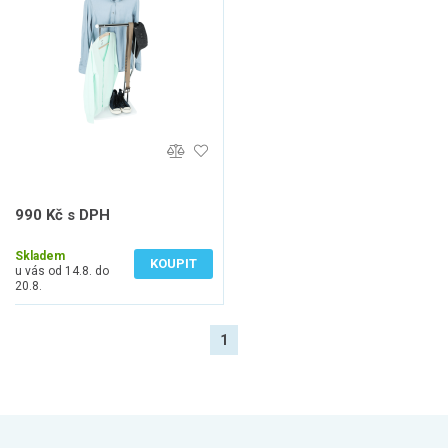
990 Kč s DPH
818 Kč bez DPH
Skladem
KOUPIT
u vás od 14.8. do
20.8.
1