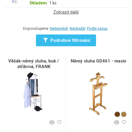
Skladem
1 ks
Zobrazit další
Doporučujeme
Nejlevnější
Nejdražší
Podle názvu
Podrobné filtrování
Věšák-němý sluha, buk /
Němý sluha GD461 - masiv
stříbrná, FRANK