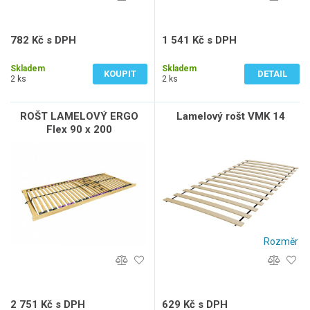
782 Kč s DPH
1 541 Kč s DPH
646 Kč bez DPH
1 274 Kč bez DPH
Skladem
Skladem
KOUPIT
DETAIL
2 ks
2 ks
ROŠT LAMELOVÝ ERGO
Lamelový rošt VMK 14
Flex 90 x 200
Rozměr
2 751 Kč s DPH
629 Kč s DPH