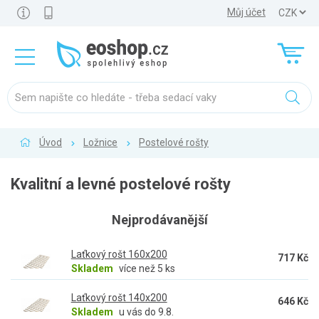
Můj účet
Úvod
Ložnice
Postelové rošty
Kvalitní a levné postelové rošty
Nejprodávanější
Laťkový rošt 160x200
717 Kč
Skladem
více než 5 ks
Laťkový rošt 140x200
646 Kč
Skladem
u vás do 9.8.