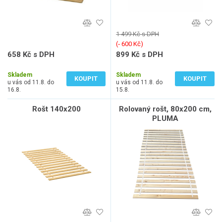
1 499 Kč s DPH
(‐ 600 Kč)
658 Kč s DPH
899 Kč s DPH
544 Kč bez DPH
743 Kč bez DPH
Skladem
Skladem
KOUPIT
KOUPIT
u vás od 11.8. do
u vás od 11.8. do
16.8.
15.8.
Rošt 140x200
Rolovaný rošt, 80x200 cm,
PLUMA