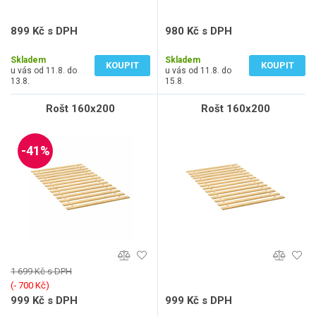
899 Kč s DPH
980 Kč s DPH
743 Kč bez DPH
810 Kč bez DPH
Skladem
Skladem
KOUPIT
KOUPIT
u vás od 11.8. do
u vás od 11.8. do
13.8.
15.8.
Rošt 160x200
Rošt 160x200
-41%
1 699 Kč s DPH
(‐ 700 Kč)
999 Kč s DPH
999 Kč s DPH
826 Kč bez DPH
826 Kč bez DPH