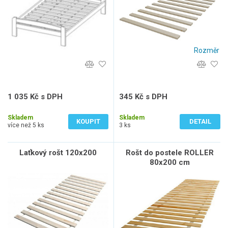
Rozměr
1 035 Kč s DPH
345 Kč s DPH
855 Kč bez DPH
285 Kč bez DPH
Skladem
Skladem
KOUPIT
DETAIL
více než 5 ks
3 ks
Laťkový rošt 120x200
Rošt do postele ROLLER
80x200 cm