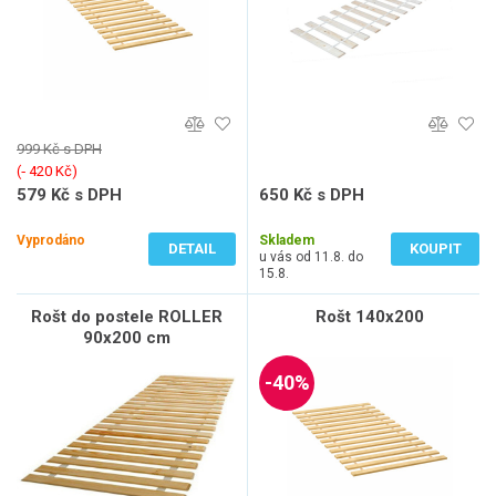
999 Kč s DPH
(‐ 420 Kč)
579 Kč s DPH
650 Kč s DPH
479 Kč bez DPH
537 Kč bez DPH
Vyprodáno
Skladem
DETAIL
KOUPIT
u vás od 11.8. do
15.8.
Rošt do postele ROLLER
Rošt 140x200
90x200 cm
-40%