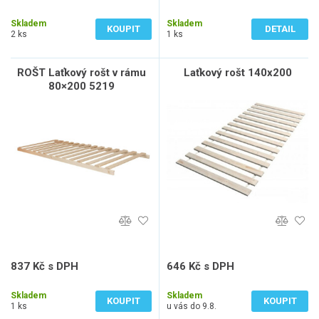
2 274 Kč bez DPH
520 Kč bez DPH
Skladem
Skladem
KOUPIT
DETAIL
2 ks
1 ks
ROŠT Laťkový rošt v rámu
Laťkový rošt 140x200
80×200 5219
837 Kč s DPH
646 Kč s DPH
692 Kč bez DPH
534 Kč bez DPH
Skladem
Skladem
KOUPIT
KOUPIT
1 ks
u vás do 9.8.