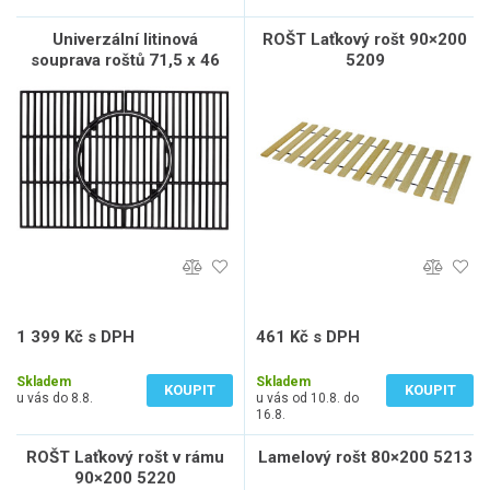
Univerzální litinová
ROŠT Laťkový rošt 90×200
souprava roštů 71,5 x 46
5209
cm TEPRO 8248N
1 399 Kč s DPH
461 Kč s DPH
1 156 Kč bez DPH
381 Kč bez DPH
Skladem
Skladem
KOUPIT
KOUPIT
u vás do 8.8.
u vás od 10.8. do
16.8.
ROŠT Laťkový rošt v rámu
Lamelový rošt 80×200 5213
90×200 5220