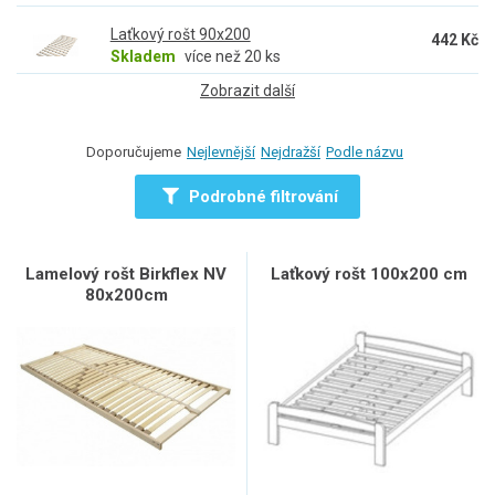
Laťkový rošt 90x200
442 Kč
Skladem
více než 20 ks
Zobrazit další
Doporučujeme
Nejlevnější
Nejdražší
Podle názvu
Podrobné filtrování
Lamelový rošt Birkflex NV
Laťkový rošt 100x200 cm
80x200cm