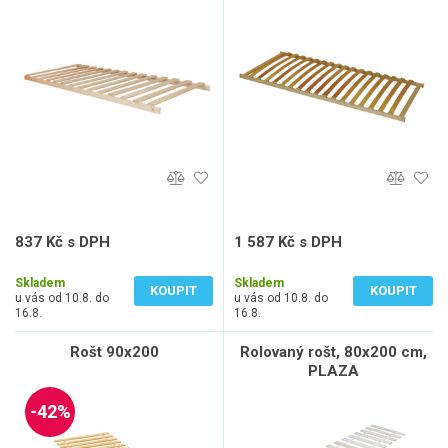
837 Kč s DPH
1 587 Kč s DPH
692 Kč bez DPH
1 312 Kč bez DPH
Skladem
Skladem
KOUPIT
KOUPIT
u vás od 10.8. do
u vás od 10.8. do
16.8.
16.8.
Rošt 90x200
Rolovaný rošt, 80x200 cm,
PLAZA
-42%