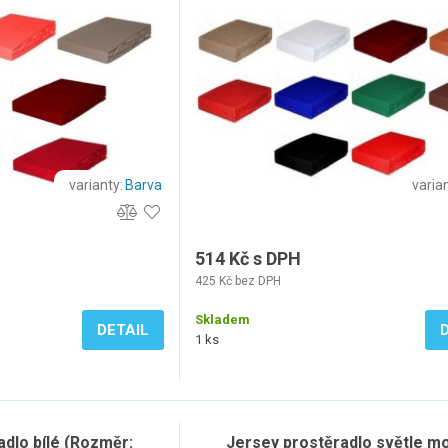
varianty:
Barva
varian
514 Kč s DPH
425 Kč bez DPH
Skladem
DETAIL
1 ks
adlo bílé (Rozměr:
Jersey prostěradlo světle m