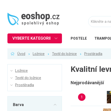
VYBERTE KATEGORII
POSTELE
TRAMPOL
Nábytek
Úvod
Ložnice
Textil do ložnice
Prostěradla
Kuchyně
Ložnice
Kvalitní le
Ložnice
Obývací pokoj
Textil do ložnice
Dětské zboží
Nejprodávanější
Prostěradla
Předsíň a chodba
1
Pracovna a kancelář
Barva
Koupelna