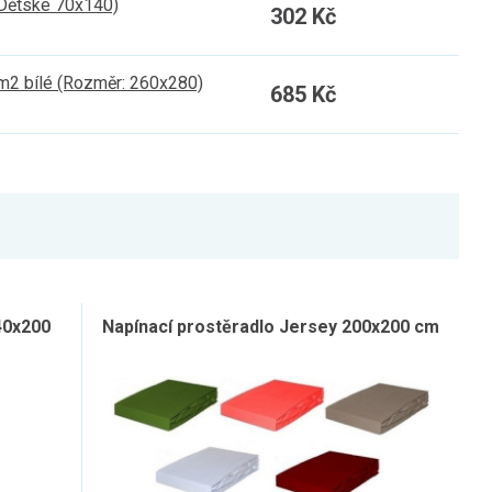
 Dětské 70x140)
302 Kč
m2 bílé (Rozměr: 260x280)
685 Kč
40x200
Napínací prostěradlo Jersey 200x200 cm