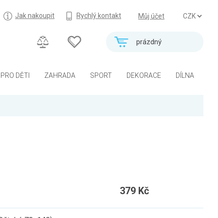
Jak nakoupit
Rychlý kontakt
Můj účet
prázdný
PRO DĚTI
ZAHRADA
SPORT
DEKORACE
DÍLNA
379 Kč