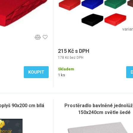
varian
215 Kč s DPH
178 Kč bez DPH
Skladem
KOUPIT
1 ks
oplyš 90x200 cm bílá
Prostěradlo bavlněné jednolů
150x240cm světle šedé