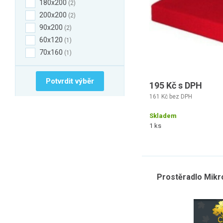
180x200
2
200x200
2
90x200
2
60x120
1
70x160
1
Potvrdit výběr
195 Kč s DPH
161 Kč bez DPH
Skladem
1 ks
Prostěradlo Mikr