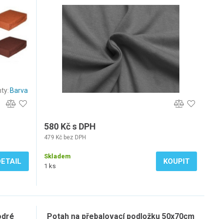
ty:
Barva
580 Kč s DPH
479 Kč bez DPH
Skladem
DETAIL
KOUPIT
1 ks
odré
Potah na přebalovací podložku 50x70cm