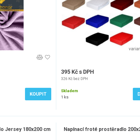
varian
395 Kč s DPH
326 Kč bez DPH
Skladem
KOUPIT
1 ks
lo Jersey 180x200 cm
Napínací froté prostěradlo 200