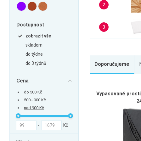
Zahrada
2
Balkon a terasa
Dílna
Dostupnost
3
Auto-moto
zobrazit vše
Dekorace
skladem
Textil, koberce
do týdne
do 3 týdnů
Svítidla, žárovky
Doporučujeme
Trampolíny
Cena
Sedací vaky
do 500 Kč
Vypasované prostě
Sport, outdoor
500 - 900 Kč
2
Všechny kategorie
nad 900 Kč
-
Kč