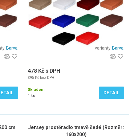
ty:
Barva
varianty:
Barva
478 Kč s DPH
395 Kč bez DPH
Skladem
DETAIL
DETAIL
1 ks
x200 cm
Jersey prostěradlo tmavě šedé (Rozměr:
160x200)