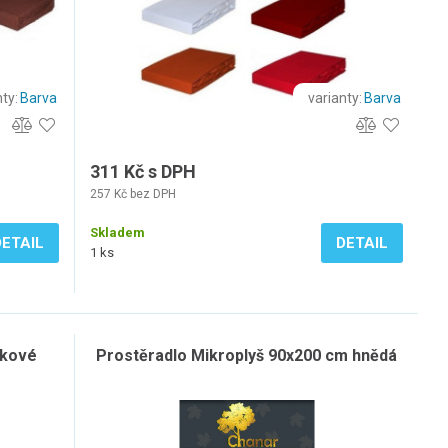
ty:
Barva
varianty:
Barva
311 Kč s DPH
257 Kč bez DPH
Skladem
DETAIL
DETAIL
1 ks
žkové
Prostěradlo Mikroplyš 90x200 cm hnědá