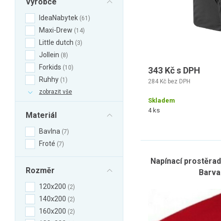
Výrobce
IdeaNabytek
61
Maxi-Drew
14
Little dutch
3
Jollein
8
Forkids
10
343 Kč s DPH
Ruhhy
1
284 Kč bez DPH
zobrazit vše
Skladem
4 ks
Materiál
Bavlna
7
Froté
7
Napínací prostěra
Rozměr
Barva
120x200
2
140x200
2
160x200
2