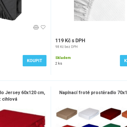
119 Kč s DPH
98 Kč bez DPH
Skladem
KOUPIT
K
2 ks
dlo Jersey 60x120 cm,
Napínací froté prostěradlo 70x
: cihlová