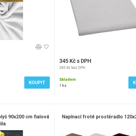
345 Kč s DPH
285 Kč bez DPH
Skladem
KOUPIT
K
1 ks
lyš 90x200 cm fialová
Napínací froté prostěradlo 120
lila