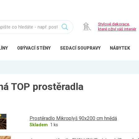
Stylové dekorace,
které oživí váš interiér
ÍNY
OBÝVACÍ
STĚNY
SEDACÍ
SOUPRAVY
NÁBYTEK
vná TOP prostěradla
Prostěradlo Mikroplyš 90x200 cm hnědá
Skladem
1 ks