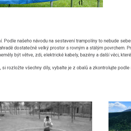
žení. Podle našeho návodu na sestavení trampolíny to nebude se
zahradě dostatečně velký prostor s rovným a stálým povrchem. Pr
neměly být větve, zdi, elektrické kabely, bazény a další věci, kt
si rozložte všechny díly, vybalte je z obalů a zkontrolujte podle 