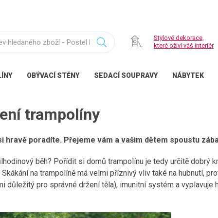
Stylové dekorace,
které oživí váš interiér
ÍNY
OBÝVACÍ
STĚNY
SEDACÍ
SOUPRAVY
NÁBYTEK
ení trampolíny
si hravě poradíte. Přejeme vám a vašim dětem spoustu zába
půlhodinový běh? Pořídit si domů trampolínu je tedy určitě dobrý k
kákání na trampolíně má velmi příznivý vliv také na hubnutí, prot
i důležitý pro správné držení těla), imunitní systém a vyplavuje 