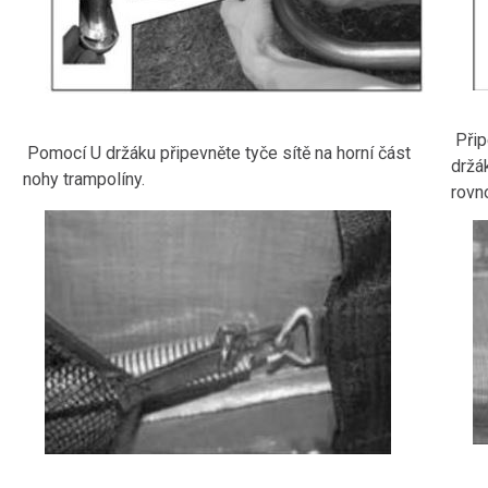
Přip
Pomocí U držáku připevněte tyče sítě na horní část
držá
nohy trampolíny.
rovn