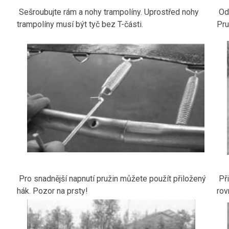
Sešroubujte rám a nohy trampolíny. Uprostřed nohy
Od
trampolíny musí být tyč bez T-části.
Pru
Pro snadnější napnutí pružin můžete použít přiložený
Př
hák. Pozor na prsty!
rov