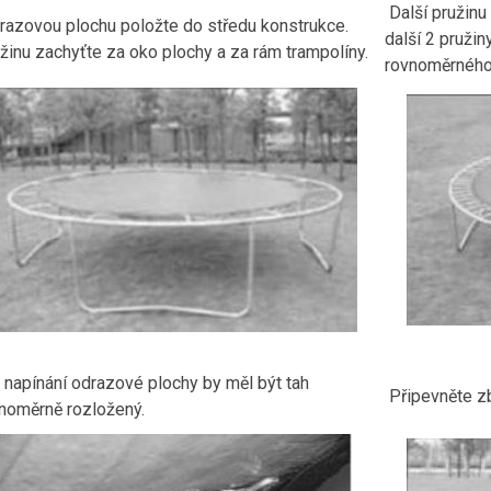
Další pružinu
razovou plochu položte do středu konstrukce.
další 2 pruži
žinu zachyťte za oko plochy a za rám trampolíny.
rovnoměrného 
i napínání odrazové plochy by měl být tah
Připevněte zb
noměrně rozložený.