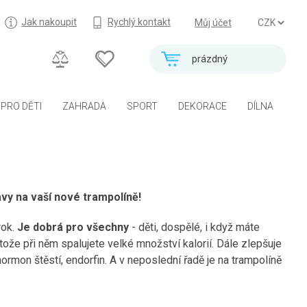
Jak nakoupit
Rychlý kontakt
Můj účet
prázdný
PRO DĚTI
ZAHRADA
SPORT
DEKORACE
DÍLNA
vy na vaší nové trampolíně!
rok.
Je dobrá pro všechny
- děti, dospělé, i když máte
ože při něm spalujete velké množství kalorií. Dále zlepšuje
hormon štěstí, endorfin. A v neposlední řadě je na trampolíně