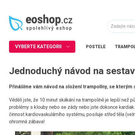
VYBERTE KATEGORII
POSTELE
TRAMPOL
Nábytek
Jednoduchý návod na sestav
Kuchyně
Ložnice
Přinášíme vám návod na složení trampolíny, se kterým 
Obývací pokoj
Věděli jste, že 10 minut skákání na trampolíně je lepší než 
Dětské zboží
problémy s klouby nebo se zády nebo jste dokonce kardiak. S
Předsíň a chodba
činnost kardiovaskulárního systému, posiluje střed těla (velm
Pracovna a kancelář
ohromná zábava!
Koupelna