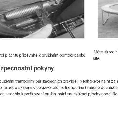
Máte skoro h
ycí plachtu připevníte k pružinám pomocí pásků.
sítě.
bezpečnostní pokyny
žívání trampolíny pár základních pravidel. Neskákejte na ní za š
alta nebo skákání více uživatelů na trampolíně (snadno dochází k
, zda nedošlo k poškození pružin, natržení skákací plochy apod.