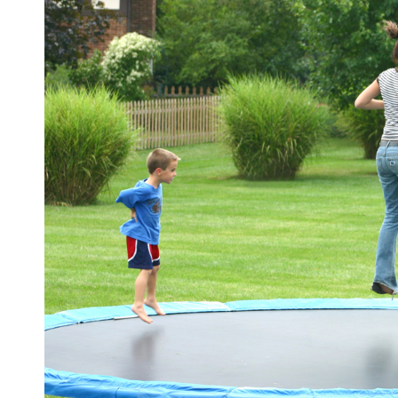
Zahrada
Balkon a terasa
Dílna
Auto-moto
Dekorace
Textil, koberce
Svítidla, žárovky
Trampolíny
Sedací vaky
Sport, outdoor
Všechny kategorie