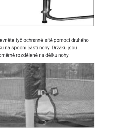
evněte tyč ochranné sítě pomocí druhého
ku na spodní části nohy. Držáku jsou
oměrně rozdělené na délku nohy.