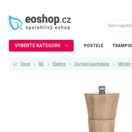
VYBERTE KATEGORII
POSTELE
TRAMPOL
Nábytek
Úvod
BE
Elektro
Domácí spotřebiče
Mlýnky
Kuchyně
Ložnice
Obývací pokoj
Dětské zboží
Předsíň a chodba
Pracovna a kancelář
Koupelna