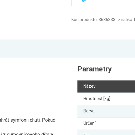
Kód produktu: 3636333 Značka:
Parametry
Název
Hmotnost [kg]:
Barva:
hrát symfonii chuti. Pokud
Určení:
ní z gumovníkového dřeva.