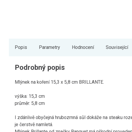
Popis
Parametry
Hodnocení
Související
Podrobný popis
Mlýnek na koření 15,3 x 5,8 cm BRILLANTE.
výška: 15,3 cm
průměr: 5,8 cm
I zdánlivě obyčejná hrubozrnná sůl dokáže na steaku roze
je čerstvě namletá.
Mlýnek Brillante od značky Banquet má přírodní provede