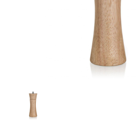
Zahrada
Balkon a terasa
Dílna
Auto-moto
Dekorace
Textil, koberce
Svítidla, žárovky
Trampolíny
Sedací vaky
Sport, outdoor
Všechny kategorie