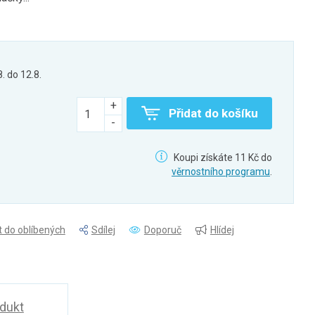
8. do 12.8.
Přidat do košíku
Koupi získáte 11 Kč do
věrnostního programu
.
t do oblíbených
Sdílej
Doporuč
Hlídej
odukt