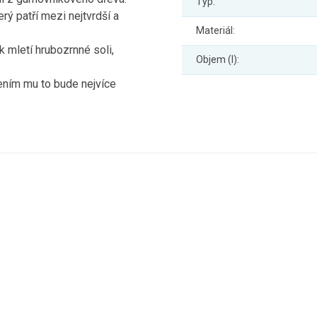
Typ:
ý patří mezi nejtvrdší a
Materiál:
k mletí hrubozrnné soli,
Objem (l):
ením mu to bude nejvíce