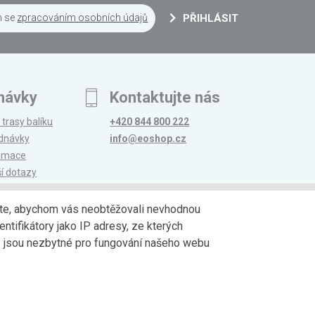
m se
zpracováním osobních údajů
PŘIHLÁSIT
návky
Kontaktujte nás
 trasy balíku
+420 844 800 222
ednávky
info@eoshop.cz
lamace
ší dotazy
edáte, abychom vás neobtěžovali nevhodnou
ntifikátory jako IP adresy, ze kterých
avy
Partneři
jů jsou nezbytné pro fungování našeho webu