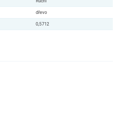
Ruční
dřevo
0,5712