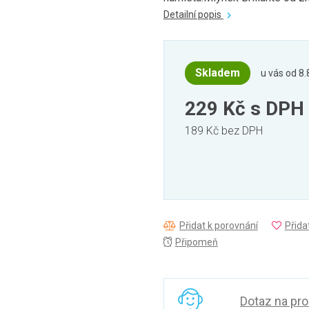
Detailní popis
Skladem
u vás od 8.
229 Kč
s DPH
189 Kč bez DPH
Přidat k porovnání
Přida
Připomeň
Dotaz na pr