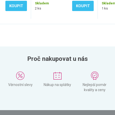
Skladem
Sklade
KOUPIT
KOUPIT
2 ks
1 ks
Proč nakupovat u nás
Věrnostní slevy
Nákup na splátky
Nejlepší poměr
kvality a ceny