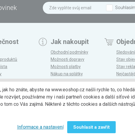
ovinek
Souhlasí
ečnost
Jak nakoupit
Objed
Obchodní podmínky
Sledování
 produktů
Možnosti dopravy
Stav obj
ísta
Možnosti platby
Stav rek
y
Nákup na splátky
Nejčastěj
n
Reklamace a vrácení
k, jak ho znáte, abyste na www.eoshop.cz našli rychle to, co hl
ozvíjet, používáme my i naši partneři cookies a další síťové ide
Možnosti dopr
 tom co Vás zajímá. Některé z těchto cookies a dalších nástro
Informace a nastavení
Souhlasit a zavřít