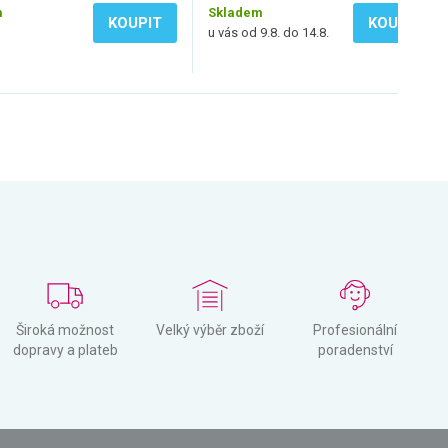
m
Skladem
KOUPIT
KOUPIT
u vás od 9.8. do 14.8.
Široká možnost
Velký výběr zboží
Profesionální
dopravy a plateb
poradenství