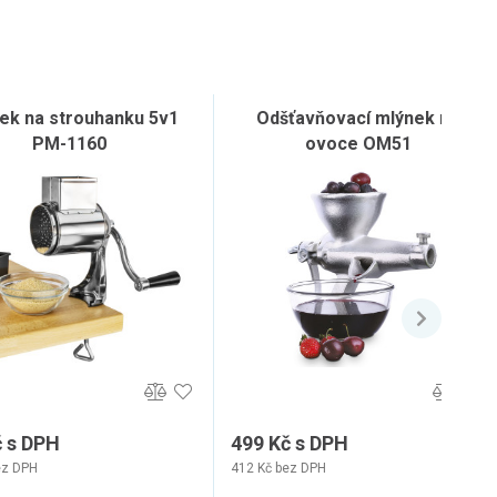
ek na strouhanku 5v1
Odšťavňovací mlýnek na
PM-1160
ovoce OM51
č s DPH
499 Kč s DPH
ez DPH
412 Kč bez DPH