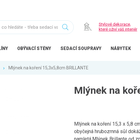
Stylové dekorace,
které oživí váš interiér
ÍNY
OBÝVACÍ
STĚNY
SEDACÍ
SOUPRAVY
NÁBYTEK
Mlýnek na koření 15,3x5,8cm BRILLANTE
Mlýnek na koř
Mlýnek na koření 15,3 x 5,8 c
obyčejná hrubozrnná sůl dokáž
namletá.Mlýnek Brillante od zn