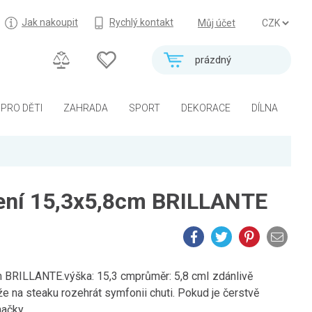
Jak nakoupit
Rychlý kontakt
Můj účet
prázdný
PRO DĚTI
ZAHRADA
SPORT
DEKORACE
DÍLNA
ení 15,3x5,8cm BRILLANTE
m BRILLANTE.výška: 15,3 cmprůměr: 5,8 cmI zdánlivě
e na steaku rozehrát symfonii chuti. Pokud je čerstvě
ačky...