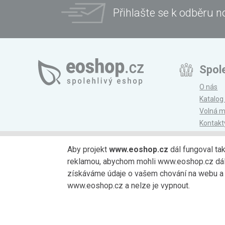
Přihlašte se k odběru n
Spol
O nás
Katalog
Volná m
Kontakt
Magazí
Aby projekt
www.eoshop.cz
dál fungoval ta
reklamou, abychom mohli www.eoshop.cz dále r
Možnosti platby
získáváme údaje o vašem chování na webu a o
www.eoshop.cz a nelze je vypnout.