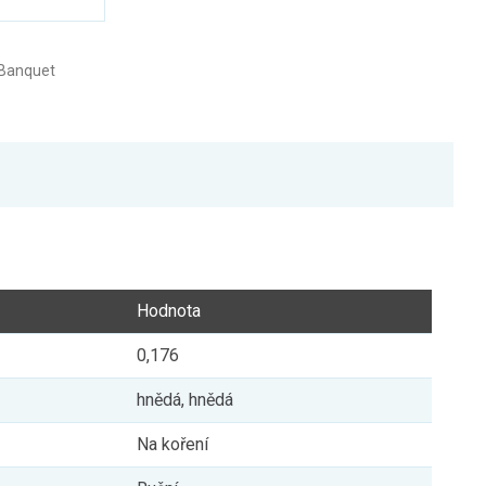
 Banquet
Hodnota
0,176
hnědá, hnědá
Na koření