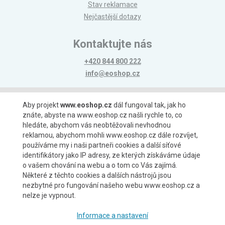
Stav reklamace
Nejčastější dotazy
Kontaktujte nás
+420 844 800 222
info@eoshop.cz
Možnosti platby
Aby projekt
www.eoshop.cz
dál fungoval tak, jak ho
znáte, abyste na www.eoshop.cz našli rychle to, co
hledáte, abychom vás neobtěžovali nevhodnou
reklamou, abychom mohli www.eoshop.cz dále rozvíjet,
používáme my i naši partneři cookies a další síťové
identifikátory jako IP adresy, ze kterých získáváme údaje
Možnosti dopravy
o vašem chování na webu a o tom co Vás zajímá.
Některé z těchto cookies a dalších nástrojů jsou
nezbytné pro fungování našeho webu www.eoshop.cz a
nelze je vypnout.
Partneři
Informace a nastavení