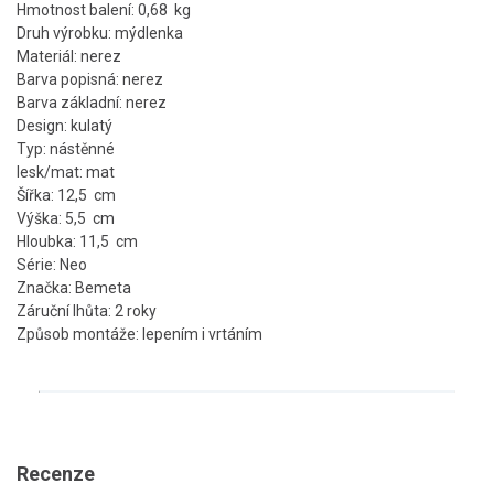
Hmotnost balení: 0,68 kg
Druh výrobku: mýdlenka
Materiál: nerez
Barva popisná: nerez
Barva základní: nerez
Design: kulatý
Typ: nástěnné
lesk/mat: mat
Šířka: 12,5 cm
Výška: 5,5 cm
Hloubka: 11,5 cm
Série: Neo
Značka: Bemeta
Záruční lhůta: 2 roky
Způsob montáže: lepením i vrtáním
Recenze