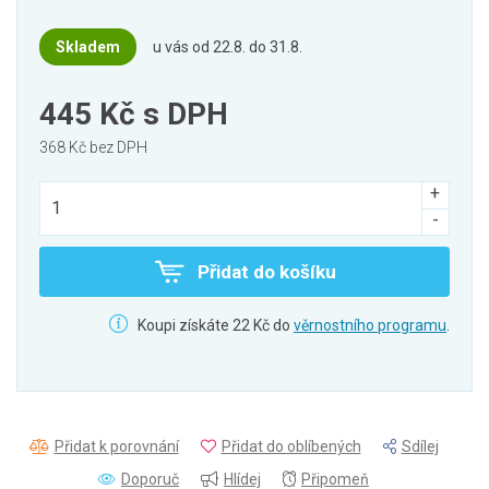
Skladem
u vás od 22.8. do 31.8.
445 Kč
s DPH
368 Kč bez DPH
Přidat do košíku
Koupi získáte 22 Kč do
věrnostního programu
.
Přidat k porovnání
Přidat do oblíbených
Sdílej
Doporuč
Hlídej
Připomeň