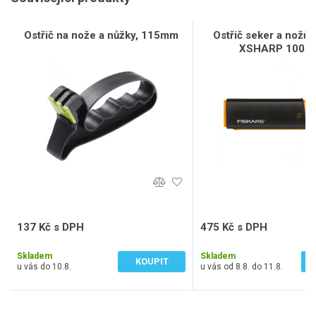
Ostřič na nože a nůžky, 115mm
Ostřič seker a nožů
XSHARP 1000
137 Kč s DPH
475 Kč s DPH
113 Kč bez DPH
393 Kč bez DPH
Skladem
Skladem
KOUPIT
u vás do 10.8.
u vás od 8.8. do 11.8.