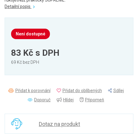
rukojeťNůž praktický SUPREME.
Detailní popis
Není dostupné
83 Kč
s DPH
69 Kč bez DPH
Přidat k porovnání
Přidat do oblíbených
Sdílej
Doporuč
Hlídej
Připomeň
Dotaz na produkt