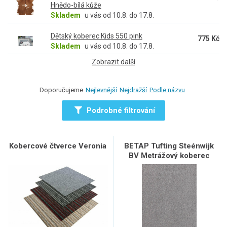
Hnědo-bílá kůže
Skladem
u vás od 10.8. do 17.8.
Dětský koberec Kids 550 pink
775 Kč
Skladem
u vás od 10.8. do 17.8.
Zobrazit další
Doporučujeme
Nejlevnější
Nejdražší
Podle názvu
Podrobné filtrování
Kobercové čtverce Veronia
BETAP Tufting Steénwijk
BV Metrážový koberec
DYNASTY 73, šíře role 400
cm, Šedá, role 4m