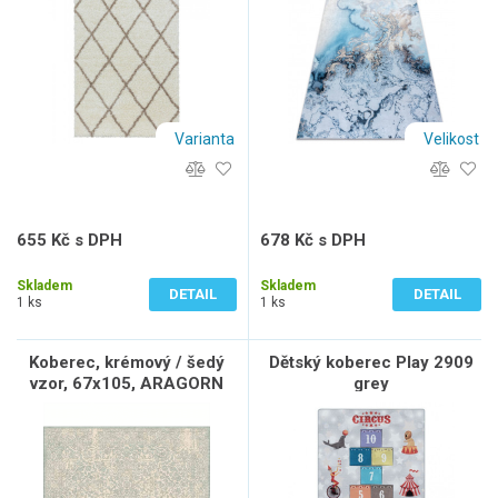
Varianta
Velikost
655 Kč s DPH
678 Kč s DPH
541 Kč bez DPH
560 Kč bez DPH
Skladem
Skladem
DETAIL
DETAIL
1 ks
1 ks
Koberec, krémový / šedý
Dětský koberec Play 2909
vzor, 67x105, ARAGORN
grey