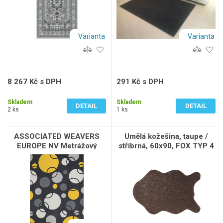
Varianta
Varianta
8 267 Kč s DPH
291 Kč s DPH
6 832 Kč bez DPH
241 Kč bez DPH
Skladem
Skladem
DETAIL
DETAIL
2 ks
1 ks
ASSOCIATED WEAVERS
Umělá kožešina, taupe /
EUROPE NV Metrážový
stříbrná, 60x90, FOX TYP 4
koberec EXPO NEW 95, šíře
role 400 cm, Šedá,
Vícebarevné