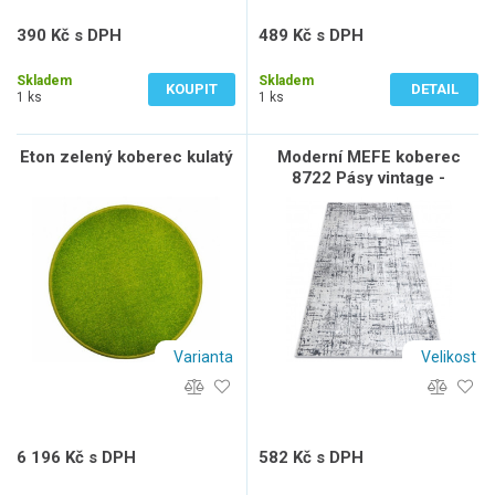
390 Kč s DPH
489 Kč s DPH
322 Kč bez DPH
404 Kč bez DPH
Skladem
Skladem
KOUPIT
DETAIL
1 ks
1 ks
Eton zelený koberec kulatý
Moderní MEFE koberec
8722 Pásy vintage -
Strukturální, dvě úrovně
rouna šedá / bílá
Varianta
Velikost
6 196 Kč s DPH
582 Kč s DPH
5 121 Kč bez DPH
481 Kč bez DPH