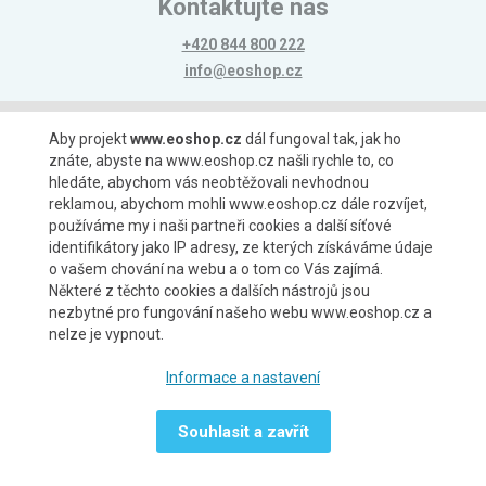
Kontaktujte nás
+420 844 800 222
info@eoshop.cz
Možnosti platby
Aby projekt
www.eoshop.cz
dál fungoval tak, jak ho
znáte, abyste na www.eoshop.cz našli rychle to, co
hledáte, abychom vás neobtěžovali nevhodnou
reklamou, abychom mohli www.eoshop.cz dále rozvíjet,
používáme my i naši partneři cookies a další síťové
identifikátory jako IP adresy, ze kterých získáváme údaje
Možnosti dopravy
o vašem chování na webu a o tom co Vás zajímá.
Některé z těchto cookies a dalších nástrojů jsou
nezbytné pro fungování našeho webu www.eoshop.cz a
nelze je vypnout.
Partneři
Informace a nastavení
Souhlasit a zavřít