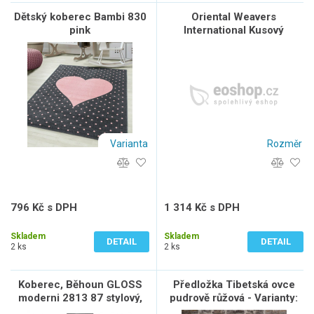
Dětský koberec Bambi 830
Oriental Weavers
pink
International Kusový
koberec SISALO 879/J84
Red, Červená, Vícebarevné
Varianta
Rozměr
796 Kč s DPH
1 314 Kč s DPH
658 Kč bez DPH
1 086 Kč bez DPH
Skladem
Skladem
DETAIL
DETAIL
2 ks
2 ks
Koberec, Běhoun GLOSS
Předložka Tibetská ovce
moderni 2813 87 stylový,
pudrově růžová - Varianty:
rám, řecký černý / šedá
Tibetská ovce pudrově