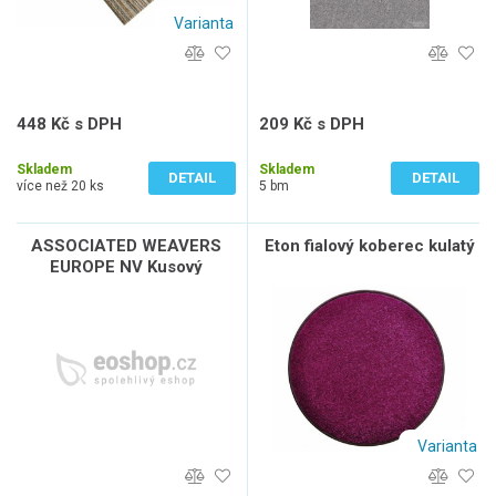
Varianta
448 Kč s DPH
209 Kč s DPH
370 Kč bez DPH
173 Kč bez DPH
Skladem
Skladem
DETAIL
DETAIL
více než 20 ks
5 bm
ASSOCIATED WEAVERS
Eton fialový koberec kulatý
EUROPE NV Kusový
koberec COFFEE PATTERN
95, Černá, Vícebarevné
Varianta