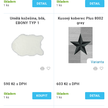
Skladem
Skladem
DETAIL
DETAIL
1 ks
1 ks
Umělá kožešina, bílá,
Kusový koberec Plus 8002
EBONY TYP 1
grey
Varianta
590 Kč s DPH
603 Kč s DPH
488 Kč bez DPH
498 Kč bez DPH
Skladem
Skladem
KOUPIT
DETAIL
1 ks
1 ks