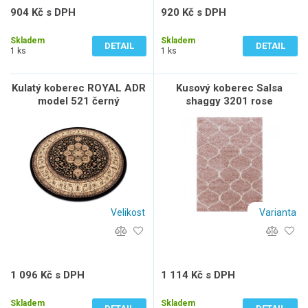
904 Kč s DPH
920 Kč s DPH
747 Kč bez DPH
760 Kč bez DPH
Skladem
Skladem
DETAIL
DETAIL
1 ks
1 ks
Kulatý koberec ROYAL ADR
Kusový koberec Salsa
model 521 černý
shaggy 3201 rose
Velikost
Varianta
1 096 Kč s DPH
1 114 Kč s DPH
906 Kč bez DPH
921 Kč bez DPH
Skladem
Skladem