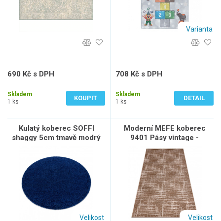
Varianta
690 Kč s DPH
708 Kč s DPH
570 Kč bez DPH
585 Kč bez DPH
Skladem
Skladem
KOUPIT
DETAIL
1 ks
1 ks
Kulatý koberec SOFFI
Moderní MEFE koberec
shaggy 5cm tmavě modrý
9401 Pásy vintage -
Strukturální, dvě úrovně
rouna béžový / hnědý
Velikost
Velikost