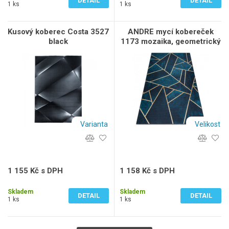
DETAIL
DETAIL
1 ks
1 ks
Kusový koberec Costa 3527
ANDRE mycí kobereček
black
1173 mozaika, geometrický
protiskluz - tyrkysový /
zlato
Varianta
Velikost
1 155 Kč s DPH
1 158 Kč s DPH
955 Kč bez DPH
957 Kč bez DPH
Skladem
Skladem
DETAIL
DETAIL
1 ks
1 ks