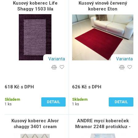
Kusový koberec Life
Kusový vínově červený
Shaggy 1503 lila
koberec Eton
Varianta
Varianta
618 Kč s DPH
626 Kč s DPH
511 Kč bez DPH
517 Kč bez DPH
Skladem
Skladem
DETAIL
DETAIL
1 ks
1 ks
Kusový koberec Alvor
ANDRE mycí kobereček
shaggy 3401 cream
Mramor 2248 protiskluz -
modrý