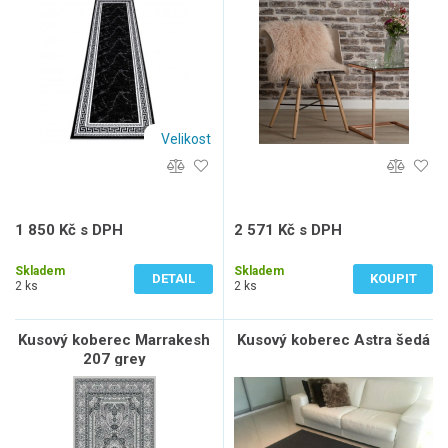
růžová
Velikost
1 850 Kč s DPH
2 571 Kč s DPH
1 529 Kč bez DPH
2 125 Kč bez DPH
Skladem
Skladem
DETAIL
KOUPIT
2 ks
2 ks
Kusový koberec Marrakesh
Kusový koberec Astra šedá
207 grey