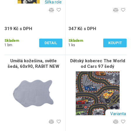
Šířka role
319 Kč s DPH
347 Kč s DPH
264 Kč bez DPH
287 Kč bez DPH
Skladem
Skladem
DETAIL
KOUPIT
1 bm
1 ks
Umělá kožešina, světle
Dětský koberec The World
šedá, 60x90, RABIT NEW
od Cars 97 šedý
TYP 9
Varianta