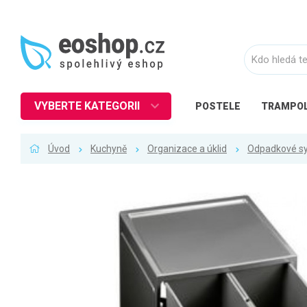
VYBERTE KATEGORII
POSTELE
TRAMPOL
Nábytek
Úvod
Kuchyně
Organizace a úklid
Odpadkové s
Kuchyně
Ložnice
Obývací pokoj
Dětské zboží
Předsíň a chodba
Pracovna a kancelář
Koupelna