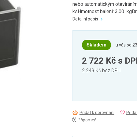
nebo automatickým otevíráním
ksHmotnost balení: 3,00 kgDru
Detailní popis
Skladem
u vás od 23
2 722 Kč
s D
2 249 Kč bez DPH
Přidat k porovnání
Přida
Připomeň