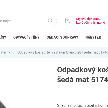
Stylové dekorace,
které oživí váš interiér
ÍNY
OBÝVACÍ
STĚNY
SEDACÍ
SOUPRAVY
NÁBYTEK
ystémy
Odpadkový koš, sorter vestavný Blanco 28 l šedá mat 5174
Odpadkový koš,
šedá mat 517
Snadná montáž, stabilní, komf