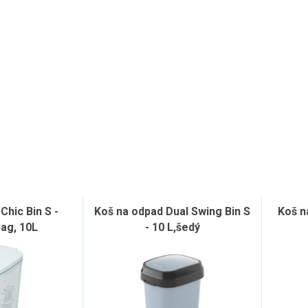
Chic Bin S -
Koš na odpad Dual Swing Bin S
Koš n
ag, 10L
- 10 L,šedý