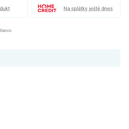
odukt
Na splátky ještě dnes
Blanco