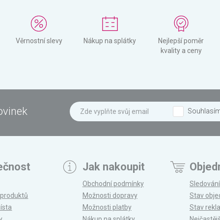
Věrnostní slevy
Nákup na splátky
Nejlepší poměr
kvality a ceny
ovinek
Souhlasí
ečnost
Jak nakoupit
Objed
Obchodní podmínky
Sledování
 produktů
Možnosti dopravy
Stav obj
ísta
Možnosti platby
Stav rek
y
Nákup na splátky
Nejčastěj