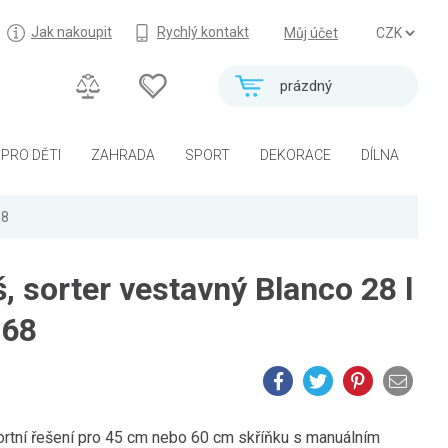
Jak nakoupit
Rychlý kontakt
Můj účet
prázdný
PRO DĚTI
ZAHRADA
SPORT
DEKORACE
DÍLNA
68
 sorter vestavný Blanco 28 l
468
ortní řešení pro 45 cm nebo 60 cm skříňku s manuálním