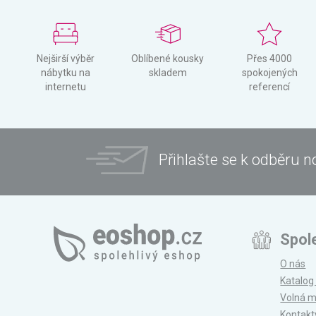
Nejširší výběr
Oblíbené kousky
Přes 4000
nábytku na
skladem
spokojených
internetu
referencí
Přihlašte se k odběru n
Spol
O nás
Katalog
Volná m
Kontakt