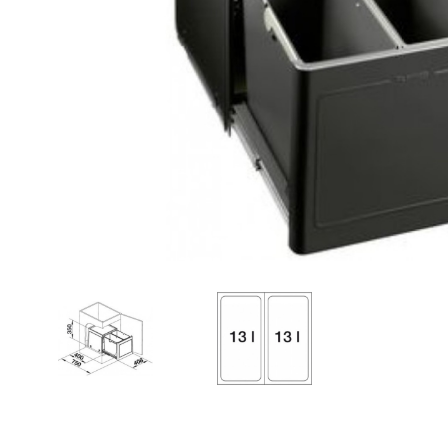
Zahrada
Balkon a terasa
Dílna
Auto-moto
Dekorace
Textil, koberce
Svítidla, žárovky
Trampolíny
Sedací vaky
Sport, outdoor
Všechny kategorie