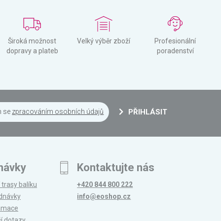
Široká možnost
Velký výběr zboží
Profesionální
dopravy a plateb
poradenství
m se
zpracováním osobních údajů
PŘIHLÁSIT
návky
Kontaktujte nás
 trasy balíku
+420 844 800 222
ednávky
info@eoshop.cz
lamace
ší dotazy