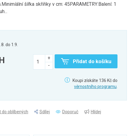
.Minimíální šířka skříňky v cm: 45PARAMETRY:Balení: 1
h...
.8. do 1.9.
PH
Přidat do košíku
Koupi získáte 136 Kč do
věrnostního programu
.
t do oblíbených
Sdílej
Doporuč
Hlídej