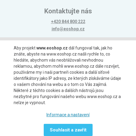
Kontaktujte nás
+420 844 800 222
info@eoshop.cz
Možnosti platby
Aby projekt
www.eoshop.cz
dál fungoval tak, jak ho
znáte, abyste na www.eoshop.cz našli rychle to, co
hledáte, abychom vás neobtěžovali nevhodnou
reklamou, abychom mohli www.eoshop.cz dále rozvíjet,
používáme my i naši partneři cookies a další síťové
identifikátory jako IP adresy, ze kterých získáváme údaje
Možnosti dopravy
o vašem chování na webu a o tom co Vás zajímá.
Některé z těchto cookies a dalších nástrojů jsou
nezbytné pro fungování našeho webu www.eoshop.cz a
nelze je vypnout.
Partneři
Informace a nastavení
Souhlasit a zavřít