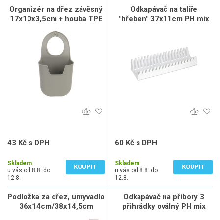
Organizér na dřez závěsný
Odkapávač na talíře
17x10x3,5cm + houba TPE
"hřeben" 37x11cm PH mix
ŠE
barev (089)
43 Kč s DPH
60 Kč s DPH
36 Kč bez DPH
50 Kč bez DPH
Skladem
Skladem
KOUPIT
KOUPIT
u vás od 8.8. do
u vás od 8.8. do
12.8.
12.8.
Podložka za dřez, umyvadlo
Odkapávač na příbory 3
36x14cm/38x14,5cm
přihrádky oválný PH mix
PH/silikon ŠE
barev