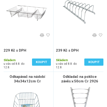
229 Kč s DPH
239 Kč s DPH
189 Kč bez DPH
198 Kč bez DPH
Skladem
Skladem
KOUPIT
KOUPIT
u vás od 8.8. do
u vás od 8.8. do
12.8.
12.8.
Odkapávač na nádobí
Odkladač na poklice
34x34x12cm Cr
závěs.v.50cm Cr 2926