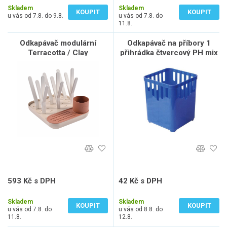
Skladem
Skladem
KOUPIT
KOUPIT
u vás od 7.8. do 9.8.
u vás od 7.8. do
11.8.
Odkapávač modulární
Odkapávač na příbory 1
Terracotta / Clay
přihrádka čtvercový PH mix
barev
593 Kč s DPH
42 Kč s DPH
490 Kč bez DPH
35 Kč bez DPH
Skladem
Skladem
KOUPIT
KOUPIT
u vás od 7.8. do
u vás od 8.8. do
11.8.
12.8.