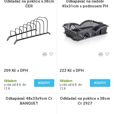
Odkladač na poklice v.38cm
Odkapávač na nádobí
ČER
45x31cm s podnosem PH
ANTR myKITCHEN
209 Kč s DPH
222 Kč s DPH
173 Kč bez DPH
184 Kč bez DPH
Skladem
Skladem
KOUPIT
KOUPIT
u vás od 8.8. do
u vás od 8.8. do
12.8.
12.8.
Odkapávač 48x33x9cm Cr
Odkladač na poklice v.38cm
BANQUET
Cr 2927