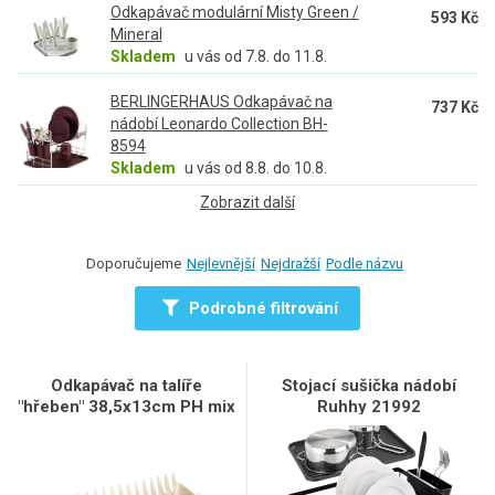
Odkapávač modulární Misty Green /
593 Kč
Mineral
Skladem
u vás od 7.8. do 11.8.
BERLINGERHAUS Odkapávač na
737 Kč
nádobí Leonardo Collection BH-
8594
Skladem
u vás od 8.8. do 10.8.
Zobrazit další
Doporučujeme
Nejlevnější
Nejdražší
Podle názvu
Podrobné filtrování
Odkapávač na talíře
Stojací sušička nádobí
"hřeben" 38,5x13cm PH mix
Ruhhy 21992
barev (062)