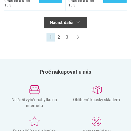
u vás od 8.8. do
u vás od 8.8. do
10.8.
10.8.
Načíst další
1
2
3
Proč nakupovat u nás
Nejširší výběr nábytku na
Oblíbené kousky skladem
internetu