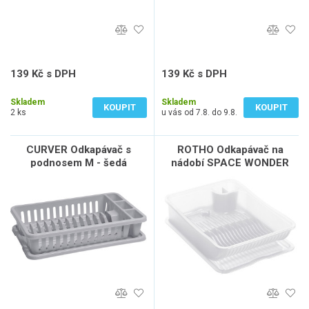
139 Kč s DPH
139 Kč s DPH
115 Kč bez DPH
115 Kč bez DPH
Skladem
Skladem
KOUPIT
KOUPIT
2 ks
u vás od 7.8. do 9.8.
CURVER Odkapávač s
ROTHO Odkapávač na
podnosem M - šedá
nádobí SPACE WONDER