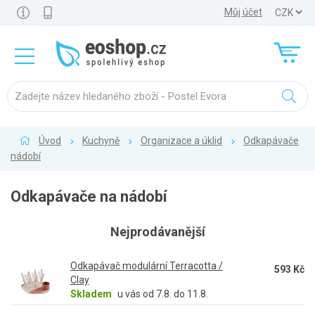
Můj účet
Úvod
Kuchyně
Organizace a úklid
Odkapávače
nádobí
Odkapávače na nádobí
Nejprodávanější
Odkapávač modulární Terracotta /
593 Kč
Clay
Skladem
u vás od 7.8. do 11.8.