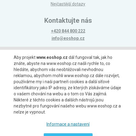
Nejčastější dotazy
Kontaktujte nás
+420 844 800 222
info@eoshop.cz
Možnosti platby
Aby projekt
www.eoshop.cz
dál fungoval tak, jak ho
znáte, abyste na www.eoshop.cz našli rychle to, co
hledáte, abychom vás neobtěžovali nevhodnou
reklamou, abychom mohli www.eoshop.cz dále rozvíjet,
používáme my i naši partneři cookies a další síťové
identifikátory jako IP adresy, ze kterých získáváme údaje
Možnosti dopravy
o vašem chování na webu a o tom co Vás zajímá.
Některé z těchto cookies a dalších nástrojů jsou
nezbytné pro fungování našeho webu www.eoshop.cz a
nelze je vypnout.
Partneři
Informace a nastavení