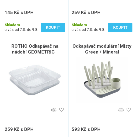
145 Kč s DPH
259 Kč s DPH
120 Kč bez DPH
214 Kč bez DPH
Skladem
Skladem
KOUPIT
KOUPIT
u vás od 7.8. do 9.8.
u vás od 7.8. do 9.8.
ROTHO Odkapávač na
Odkapávač modulární Misty
nádobí GEOMETRIC -
Green / Mineral
transparent
259 Kč s DPH
593 Kč s DPH
214 Kč bez DPH
490 Kč bez DPH