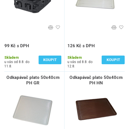
99 Kč s DPH
126 Kč s DPH
82 Kč bez DPH
104 Kč bez DPH
Skladem
Skladem
KOUPIT
KOUPIT
u vás od 8.8. do
u vás od 8.8. do
11.8.
12.8.
Odkapávač plato 50x40cm
Odkapávač plato 50x40cm
PH GR
PH HN