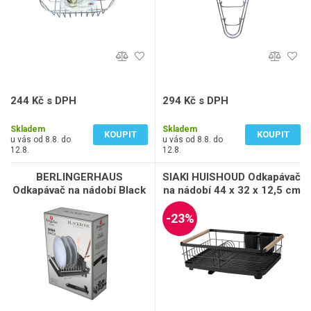
244 Kč s DPH
294 Kč s DPH
202 Kč bez DPH
243 Kč bez DPH
Skladem
Skladem
KOUPIT
KOUPIT
u vás od 8.8. do
u vás od 8.8. do
12.8.
12.8.
BERLINGERHAUS
SIAKI HUISHOUD Odkapávač
Odkapávač na nádobí Black
na nádobí 44 x 32 x 12,5 cm
Rose Collection BH-8892
KO-C80654610
-23%