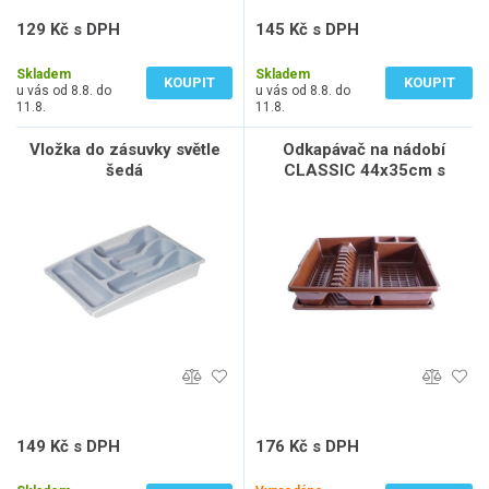
129 Kč s DPH
145 Kč s DPH
107 Kč bez DPH
120 Kč bez DPH
Skladem
Skladem
KOUPIT
KOUPIT
u vás od 8.8. do
u vás od 8.8. do
11.8.
11.8.
Vložka do zásuvky světle
Odkapávač na nádobí
šedá
CLASSIC 44x35cm s
podnosem PH mix barev
149 Kč s DPH
176 Kč s DPH
123 Kč bez DPH
146 Kč bez DPH