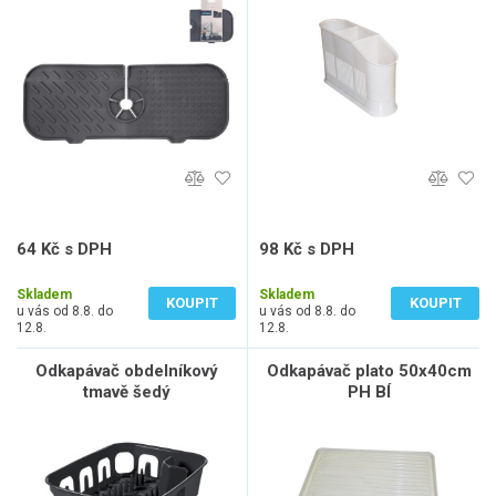
64 Kč s DPH
98 Kč s DPH
53 Kč bez DPH
81 Kč bez DPH
Skladem
Skladem
KOUPIT
KOUPIT
u vás od 8.8. do
u vás od 8.8. do
12.8.
12.8.
Odkapávač obdelníkový
Odkapávač plato 50x40cm
tmavě šedý
PH BÍ