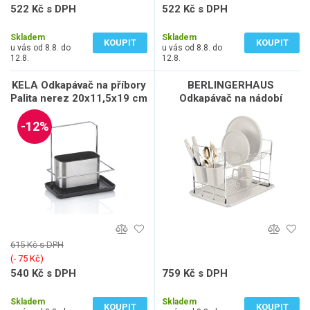
522 Kč s DPH
522 Kč s DPH
431 Kč bez DPH
431 Kč bez DPH
Skladem
Skladem
KOUPIT
KOUPIT
u vás od 8.8. do
u vás od 8.8. do
12.8.
12.8.
KELA Odkapávač na příbory
BERLINGERHAUS
Palita nerez 20x11,5x19 cm
Odkapávač na nádobí
KL-12156
Sahara Collection BH-8595
-12%
615 Kč s DPH
(‐ 75 Kč)
540 Kč s DPH
759 Kč s DPH
446 Kč bez DPH
627 Kč bez DPH
Skladem
Skladem
KOUPIT
KOUPIT