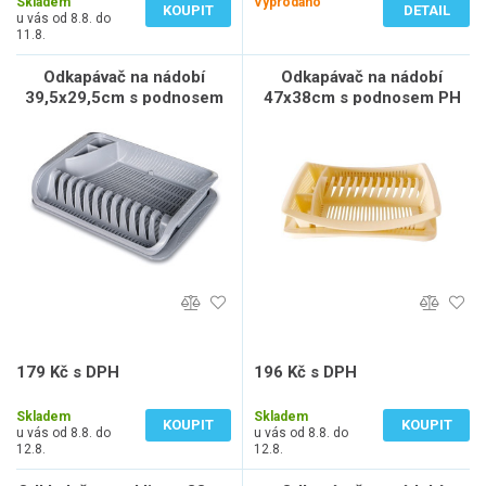
Skladem
Vyprodáno
KOUPIT
DETAIL
u vás od 8.8. do
11.8.
Odkapávač na nádobí
Odkapávač na nádobí
39,5x29,5cm s podnosem
47x38cm s podnosem PH
PH ŠE
mix barev
179 Kč s DPH
196 Kč s DPH
148 Kč bez DPH
162 Kč bez DPH
Skladem
Skladem
KOUPIT
KOUPIT
u vás od 8.8. do
u vás od 8.8. do
12.8.
12.8.