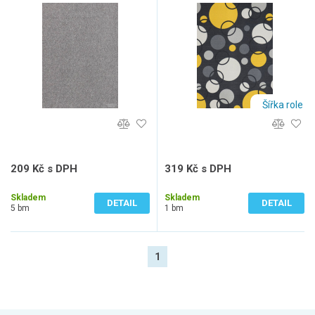
DYNASTY 73, šíře role 400
koberec EXPO NEW 95, šíře
cm, Šedá, role 4m
role 400 cm, Šedá,
Vícebarevné
Šířka role
209 Kč s DPH
319 Kč s DPH
173 Kč bez DPH
264 Kč bez DPH
Skladem
Skladem
DETAIL
DETAIL
5 bm
1 bm
1