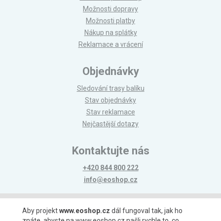
Možnosti dopravy
Možnosti platby
Nákup na splátky
Reklamace a vrácení
Objednávky
Sledování trasy balíku
Stav objednávky
Stav reklamace
Nejčastější dotazy
Kontaktujte nás
+420 844 800 222
info@eoshop.cz
Možnosti platby
Aby projekt
www.eoshop.cz
dál fungoval tak, jak ho
znáte, abyste na www.eoshop.cz našli rychle to, co