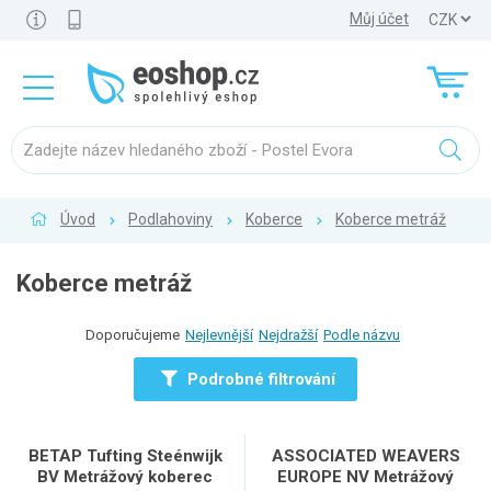
Můj účet
Úvod
Podlahoviny
Koberce
Koberce metráž
Koberce metráž
Doporučujeme
Nejlevnější
Nejdražší
Podle názvu
Podrobné filtrování
BETAP Tufting Steénwijk
ASSOCIATED WEAVERS
BV Metrážový koberec
EUROPE NV Metrážový