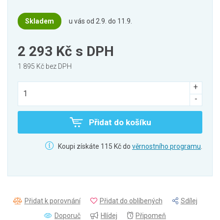
Skladem
u vás od 2.9. do 11.9.
2 293 Kč
s DPH
1 895 Kč bez DPH
Přidat do košíku
Koupi získáte 115 Kč do
věrnostního programu
.
Přidat k porovnání
Přidat do oblíbených
Sdílej
Doporuč
Hlídej
Připomeň