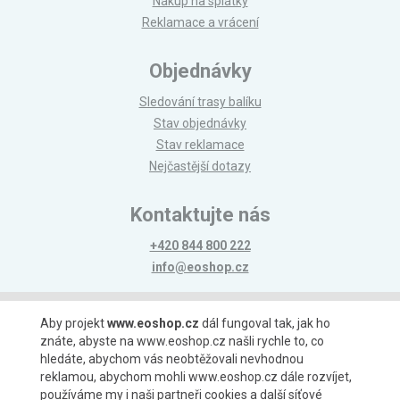
Nákup na splátky
Reklamace a vrácení
Objednávky
Sledování trasy balíku
Stav objednávky
Stav reklamace
Nejčastější dotazy
Kontaktujte nás
+420 844 800 222
info@eoshop.cz
Možnosti platby
Aby projekt
www.eoshop.cz
dál fungoval tak, jak ho
znáte, abyste na www.eoshop.cz našli rychle to, co
hledáte, abychom vás neobtěžovali nevhodnou
reklamou, abychom mohli www.eoshop.cz dále rozvíjet,
používáme my i naši partneři cookies a další síťové