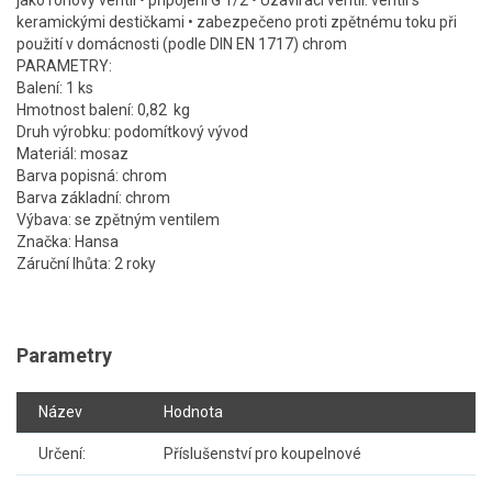
jako rohový ventil • připojení G 1/2 • Uzavírací ventil: ventil s
keramickými destičkami • zabezpečeno proti zpětnému toku při
použití v domácnosti (podle DIN EN 1717) chrom
PARAMETRY:
Balení: 1 ks
Hmotnost balení: 0,82 kg
Druh výrobku: podomítkový vývod
Materiál: mosaz
Barva popisná: chrom
Barva základní: chrom
Výbava: se zpětným ventilem
Značka: Hansa
Záruční lhůta: 2 roky
Parametry
Název
Hodnota
Určení:
Příslušenství pro koupelnové