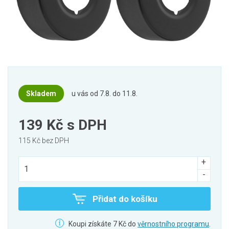
Skladem
u vás od 7.8. do 11.8.
139 Kč
s DPH
115 Kč bez DPH
Přidat do košíku
Koupi získáte 7 Kč do
věrnostního programu
.