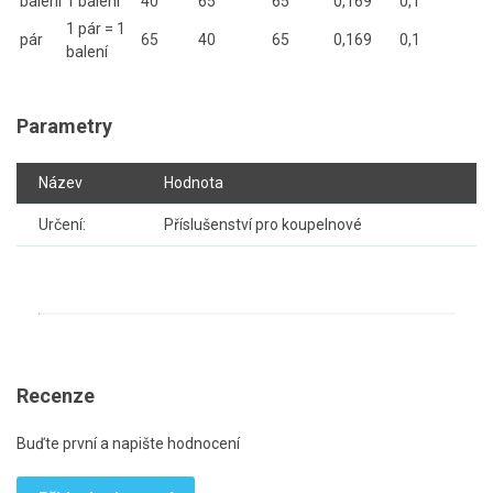
balení
1 balení
40
65
65
0,169
0,1
1 pár = 1
pár
65
40
65
0,169
0,1
balení
Parametry
Název
Hodnota
Určení:
Příslušenství pro koupelnové
Recenze
Buďte první a napište hodnocení