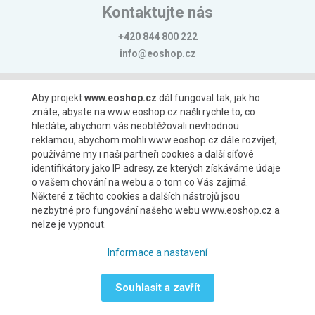
Kontaktujte nás
+420 844 800 222
info@eoshop.cz
Možnosti platby
Aby projekt
www.eoshop.cz
dál fungoval tak, jak ho
znáte, abyste na www.eoshop.cz našli rychle to, co
hledáte, abychom vás neobtěžovali nevhodnou
reklamou, abychom mohli www.eoshop.cz dále rozvíjet,
používáme my i naši partneři cookies a další síťové
identifikátory jako IP adresy, ze kterých získáváme údaje
Možnosti dopravy
o vašem chování na webu a o tom co Vás zajímá.
Některé z těchto cookies a dalších nástrojů jsou
nezbytné pro fungování našeho webu www.eoshop.cz a
nelze je vypnout.
Partneři
Informace a nastavení
Souhlasit a zavřít