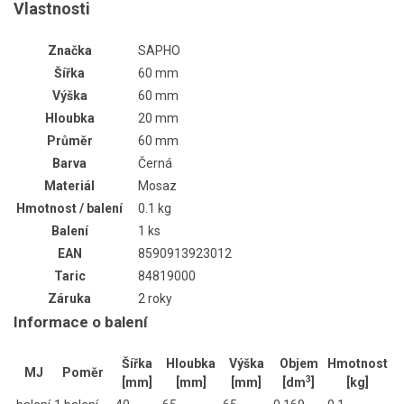
Vlastnosti
Značka
SAPHO
Šířka
60 mm
Výška
60 mm
Hloubka
20 mm
Průměr
60 mm
Barva
Černá
Materiál
Mosaz
Hmotnost / balení
0.1 kg
Balení
1 ks
EAN
8590913923012
Taric
84819000
Záruka
2 roky
Informace o balení
Šířka
Hloubka
Výška
Objem
Hmotnost
MJ
Poměr
3
[mm]
[mm]
[mm]
[dm
]
[kg]