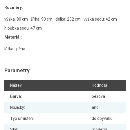
Rozměry:
výška: 80 cm
šířka: 90 cm
délka: 232 cm
výška sedu: 42 cm
hloubka sedu: 47 cm
Materiál:
látka
pěna
Parametry
Název
Hodnota
Barva:
béžová
Nožičky:
ano
Typ umístění:
do obýváku
Styl:
moderní