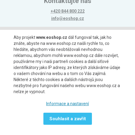
Kontaktujte nás
+420 844 800 222
info@eoshop.cz
Možnosti platby
Aby projekt
www.eoshop.cz
dál fungoval tak, jak ho
znáte, abyste na www.eoshop.cz našli rychle to, co
hledáte, abychom vás neobtěžovali nevhodnou
reklamou, abychom mohli www.eoshop.cz dále rozvíjet,
používáme my i naši partneři cookies a další síťové
identifikátory jako IP adresy, ze kterých získáváme údaje
Možnosti dopravy
o vašem chování na webu a o tom co Vás zajímá.
Některé z těchto cookies a dalších nástrojů jsou
nezbytné pro fungování našeho webu www.eoshop.cz a
nelze je vypnout.
Partneři
Informace a nastavení
Souhlasit a zavřít