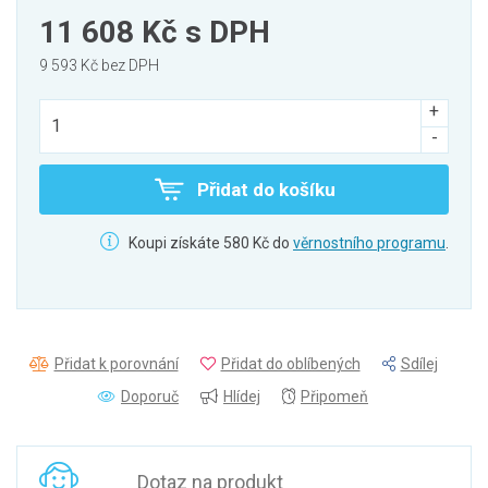
11 608 Kč
s DPH
9 593 Kč bez DPH
Přidat do košíku
Koupi získáte 580 Kč do
věrnostního programu
.
Přidat k porovnání
Přidat do oblíbených
Sdílej
Doporuč
Hlídej
Připomeň
Dotaz na produkt