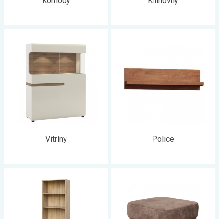
Komody
Knihovny
Vitríny
Police