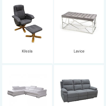
sedací soupravu
nebo
pohovku
,
konferenční
a
TV stolek
,
případně komplet
obývací stěnu
. Pro ještě více pohodlí třeba
křeslo
nebo
sedací vak
. Co nesmí chybět jsou
dekorace
,
protože ty váš domov zútulní. Mohou to být
police
, ale i menší
kousky jako doplňky - vázy, svíčky,
polštářky
. Nebude to lehká
práce, aby všechno ladilo, ale
věřte, že to bude stát za to
. U
nás naleznete do obývacího pokoje vše, co potřebujete,
pojďte
se podívat
.
Křesla
Lavice