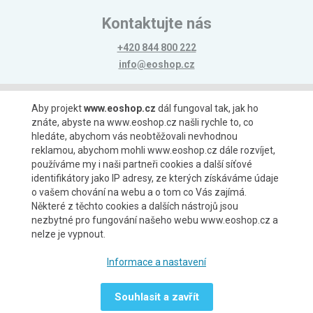
Kontaktujte nás
+420 844 800 222
info@eoshop.cz
Možnosti platby
Aby projekt
www.eoshop.cz
dál fungoval tak, jak ho
znáte, abyste na www.eoshop.cz našli rychle to, co
hledáte, abychom vás neobtěžovali nevhodnou
reklamou, abychom mohli www.eoshop.cz dále rozvíjet,
používáme my i naši partneři cookies a další síťové
identifikátory jako IP adresy, ze kterých získáváme údaje
Možnosti dopravy
o vašem chování na webu a o tom co Vás zajímá.
Některé z těchto cookies a dalších nástrojů jsou
nezbytné pro fungování našeho webu www.eoshop.cz a
nelze je vypnout.
Partneři
Informace a nastavení
Souhlasit a zavřít