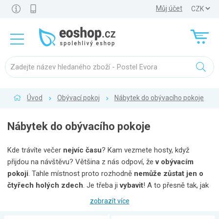
Můj účet
Úvod
Obývací pokoj
Nábytek do obývacího pokoje
Nábytek do obývacího pokoje
Kde trávíte večer
nejvíc času
? Kam vezmete hosty, když
přijdou na návštěvu? Většina z nás odpoví, že
v obývacím
pokoji
. Tahle místnost proto rozhodně
nemůže zůstat jen o
čtyřech holých zdech
. Je třeba ji
vybavit
! A to přesně tak, jak
si přejete. Poskládejte si obývací pokoj z jednotlivých "dílků"
zobrazít více
jako puzzle, které
k sobě přesně zapadnou
. Nezapomeňte na