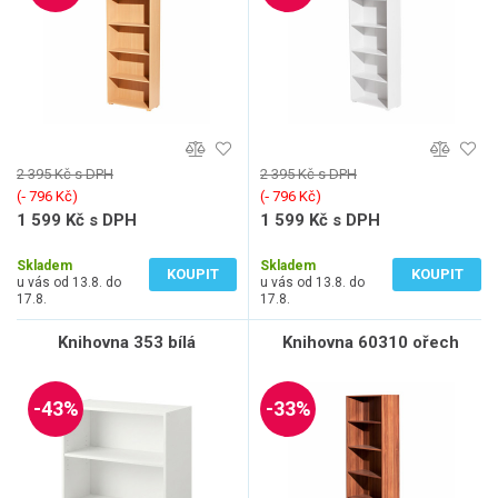
2 395 Kč s DPH
2 395 Kč s DPH
(‐ 796 Kč)
(‐ 796 Kč)
1 599 Kč s DPH
1 599 Kč s DPH
1 322 Kč bez DPH
1 322 Kč bez DPH
Skladem
Skladem
KOUPIT
KOUPIT
u vás od 13.8. do
u vás od 13.8. do
17.8.
17.8.
Knihovna 353 bílá
Knihovna 60310 ořech
-43%
-33%