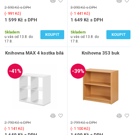
2 590 Kč s DPH
3 090 Kč s DPH
(‐ 991 Kč)
(‐ 1 441 Kč)
1 599 Kč s DPH
1 649 Kč s DPH
1 322 Kč bez DPH
1 363 Kč bez DPH
Skladem
Skladem
KOUPIT
KOUPIT
u vás od 13.8. do
u vás od 13.8. do
17.8.
17.8.
Knihovna MAX 4 kostka bílá
Knihovna 353 buk
-41%
-39%
2 790 Kč s DPH
2 799 Kč s DPH
(‐ 1 141 Kč)
(‐ 1 100 Kč)