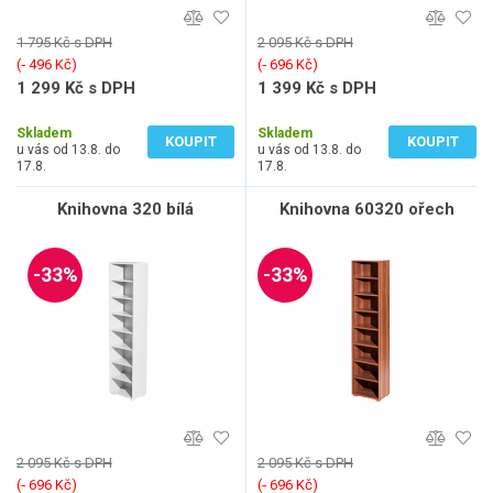
1 795 Kč s DPH
2 095 Kč s DPH
(‐ 496 Kč)
(‐ 696 Kč)
1 299 Kč s DPH
1 399 Kč s DPH
1 074 Kč bez DPH
1 156 Kč bez DPH
Skladem
Skladem
KOUPIT
KOUPIT
u vás od 13.8. do
u vás od 13.8. do
17.8.
17.8.
Knihovna 320 bílá
Knihovna 60320 ořech
-33%
-33%
2 095 Kč s DPH
2 095 Kč s DPH
(‐ 696 Kč)
(‐ 696 Kč)