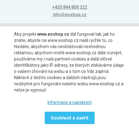
+420 844 800 222
info@eoshop.cz
Možnosti platby
Aby projekt
www.eoshop.cz
dál fungoval tak, jak ho
znáte, abyste na www.eoshop.cz našli rychle to, co
hledáte, abychom vás neobtěžovali nevhodnou
reklamou, abychom mohli www.eoshop.cz dále rozvíjet,
používáme my i naši partneři cookies a další síťové
identifikátory jako IP adresy, ze kterých získáváme údaje
Možnosti dopravy
o vašem chování na webu a o tom co Vás zajímá.
Některé z těchto cookies a dalších nástrojů jsou
nezbytné pro fungování našeho webu www.eoshop.cz a
nelze je vypnout.
Partneři
Informace a nastavení
Souhlasit a zavřít