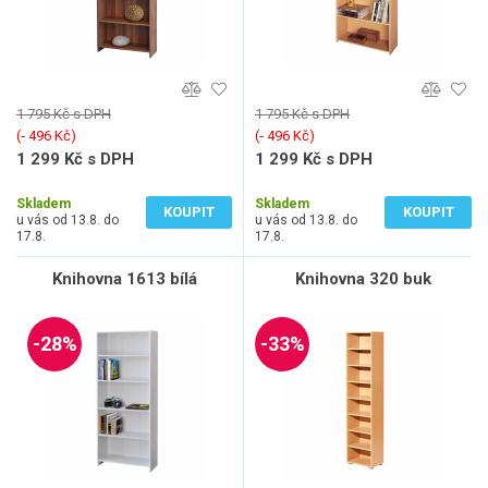
1 795 Kč s DPH
1 795 Kč s DPH
(‐ 496 Kč)
(‐ 496 Kč)
1 299 Kč s DPH
1 299 Kč s DPH
1 074 Kč bez DPH
1 074 Kč bez DPH
Skladem
Skladem
KOUPIT
KOUPIT
u vás od 13.8. do
u vás od 13.8. do
17.8.
17.8.
Knihovna 1613 bílá
Knihovna 320 buk
-28%
-33%