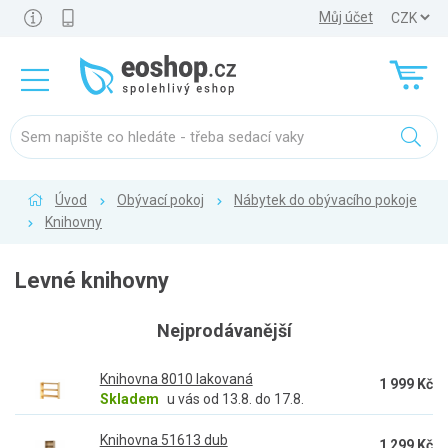
Můj účet
Úvod
Obývací pokoj
Nábytek do obývacího pokoje
Knihovny
Levné knihovny
Nejprodávanější
Knihovna 8010 lakovaná
1 999 Kč
Skladem
u vás od 13.8. do 17.8.
Knihovna 51613 dub
1 299 Kč