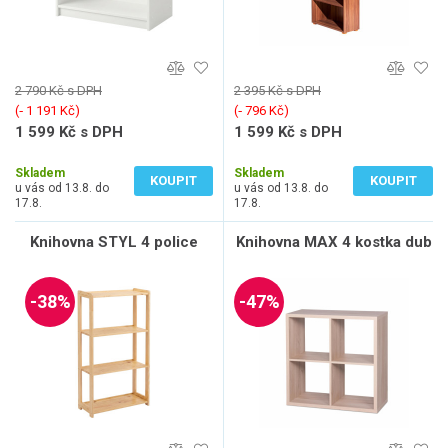
2 790 Kč s DPH
2 395 Kč s DPH
(‐ 1 191 Kč)
(‐ 796 Kč)
1 599 Kč s DPH
1 599 Kč s DPH
1 322 Kč bez DPH
1 322 Kč bez DPH
Skladem
Skladem
KOUPIT
KOUPIT
u vás od 13.8. do
u vás od 13.8. do
17.8.
17.8.
Knihovna STYL 4 police
Knihovna MAX 4 kostka dub
-38%
-47%