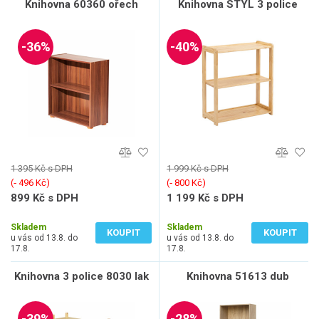
Knihovna 60360 ořech
Knihovna STYL 3 police
-36%
-40%
1 395 Kč s DPH
1 999 Kč s DPH
(‐ 496 Kč)
(‐ 800 Kč)
899 Kč s DPH
1 199 Kč s DPH
743 Kč bez DPH
991 Kč bez DPH
Skladem
Skladem
KOUPIT
KOUPIT
u vás od 13.8. do
u vás od 13.8. do
17.8.
17.8.
Knihovna 3 police 8030 lak
Knihovna 51613 dub
-39%
-28%