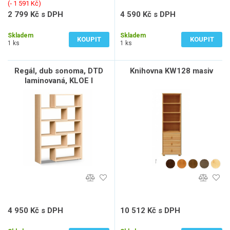
(‐ 1 591 Kč)
2 799 Kč s DPH
4 590 Kč s DPH
2 313 Kč bez DPH
3 793 Kč bez DPH
Skladem
Skladem
KOUPIT
KOUPIT
1 ks
1 ks
Regál, dub sonoma, DTD
Knihovna KW128 masiv
laminovaná, KLOE I
4 950 Kč s DPH
10 512 Kč s DPH
4 091 Kč bez DPH
8 688 Kč bez DPH