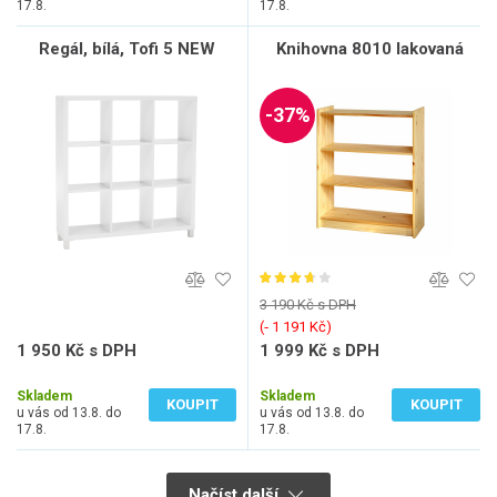
17.8.
17.8.
Regál, bílá, Tofi 5 NEW
Knihovna 8010 lakovaná
-37%
3 190 Kč s DPH
(‐ 1 191 Kč)
1 950 Kč s DPH
1 999 Kč s DPH
1 612 Kč bez DPH
1 652 Kč bez DPH
Skladem
Skladem
KOUPIT
KOUPIT
u vás od 13.8. do
u vás od 13.8. do
17.8.
17.8.
Načíst další