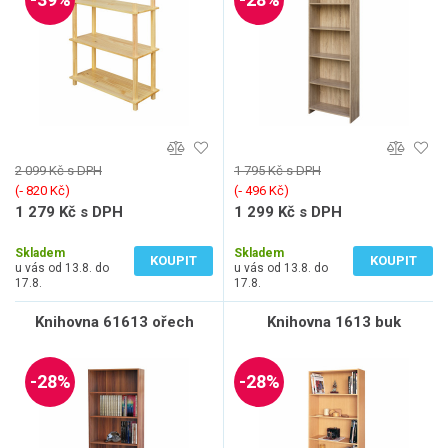
2 099 Kč s DPH
1 795 Kč s DPH
(‐ 820 Kč)
(‐ 496 Kč)
1 279 Kč s DPH
1 299 Kč s DPH
1 057 Kč bez DPH
1 074 Kč bez DPH
Skladem
Skladem
KOUPIT
KOUPIT
u vás od 13.8. do
u vás od 13.8. do
17.8.
17.8.
Knihovna 61613 ořech
Knihovna 1613 buk
-28%
-28%