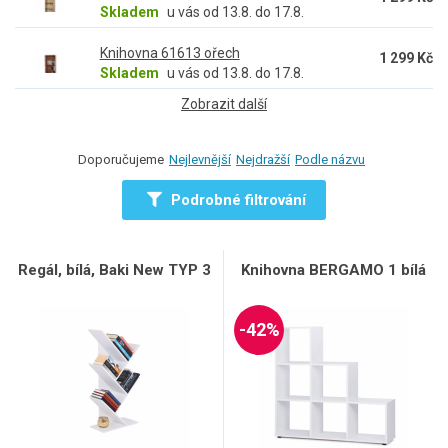
Skladem
u vás od 13.8. do 17.8.
Knihovna 61613 ořech
1 299 Kč
Skladem
u vás od 13.8. do 17.8.
Zobrazit další
Doporučujeme
Nejlevnější
Nejdražší
Podle názvu
Podrobné filtrování
Regál, bílá, Baki New TYP 3
Knihovna BERGAMO 1 bílá
-42%