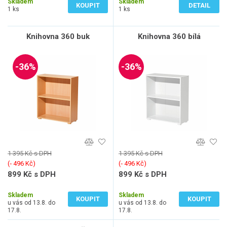
Skladem
Skladem
KOUPIT
DETAIL
1 ks
1 ks
Knihovna 360 buk
Knihovna 360 bílá
-36%
-36%
1 395 Kč s DPH
1 395 Kč s DPH
(‐ 496 Kč)
(‐ 496 Kč)
899 Kč s DPH
899 Kč s DPH
743 Kč bez DPH
743 Kč bez DPH
Skladem
Skladem
KOUPIT
KOUPIT
u vás od 13.8. do
u vás od 13.8. do
17.8.
17.8.