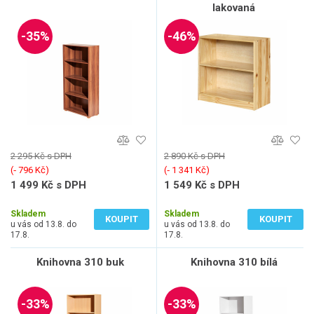
lakovaná
-35%
-46%
2 295 Kč s DPH
2 890 Kč s DPH
(‐ 796 Kč)
(‐ 1 341 Kč)
1 499 Kč s DPH
1 549 Kč s DPH
1 239 Kč bez DPH
1 280 Kč bez DPH
Skladem
Skladem
KOUPIT
KOUPIT
u vás od 13.8. do
u vás od 13.8. do
17.8.
17.8.
Knihovna 310 buk
Knihovna 310 bílá
-33%
-33%