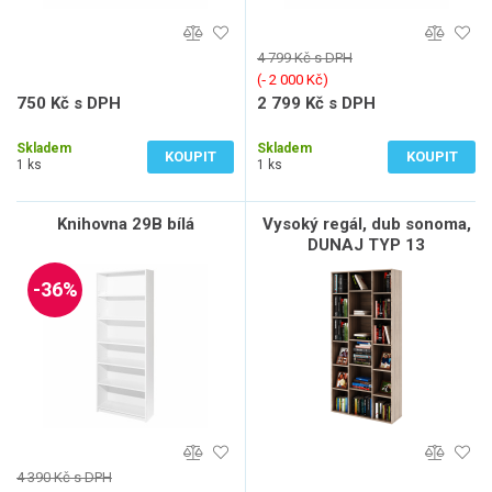
4 799 Kč s DPH
(‐ 2 000 Kč)
750 Kč s DPH
2 799 Kč s DPH
620 Kč bez DPH
2 313 Kč bez DPH
Skladem
Skladem
KOUPIT
KOUPIT
1 ks
1 ks
Knihovna 29B bílá
Vysoký regál, dub sonoma,
DUNAJ TYP 13
-36%
4 390 Kč s DPH