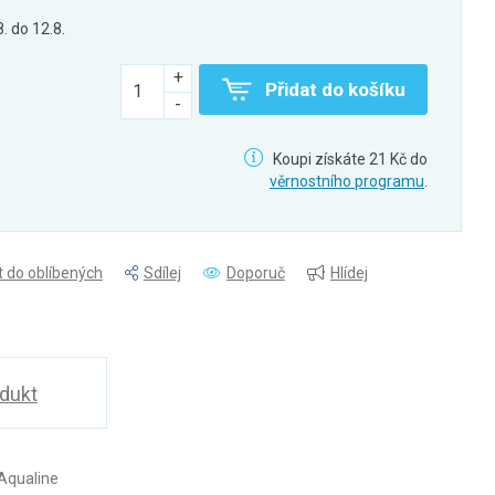
8. do 12.8.
Přidat do košíku
Koupi získáte 21 Kč do
věrnostního programu
.
t do oblíbených
Sdílej
Doporuč
Hlídej
odukt
Aqualine