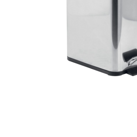
Zahrada
Balkon a terasa
Dílna
Auto-moto
Dekorace
Textil, koberce
Svítidla, žárovky
Trampolíny
Sedací vaky
Sport, outdoor
Všechny kategorie