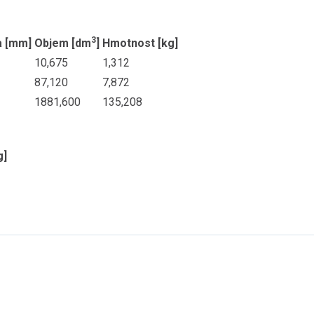
3
a [mm]
Objem [dm
]
Hmotnost [kg]
10,675
1,312
87,120
7,872
1881,600
135,208
g]