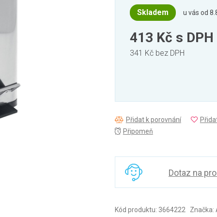
Skladem
u vás od 8.
413 Kč
s DPH
341 Kč bez DPH
Přidat k porovnání
Přida
Připomeň
Dotaz na pr
Kód produktu: 3664222 Značka: 