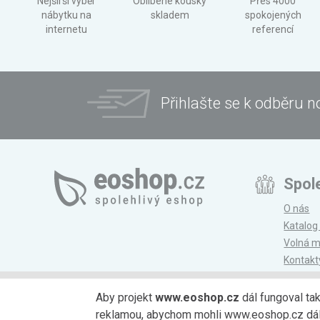
Nejširší výběr
Oblíbené kousky
Přes 4000
nábytku na
skladem
spokojených
internetu
referencí
Přihlašte se k odběru n
Spol
O nás
Katalog
Volná m
Kontakt
Magazí
Aby projekt
www.eoshop.cz
dál fungoval ta
reklamou, abychom mohli www.eoshop.cz dále r