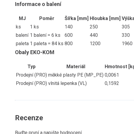
Informace o balení
MJ
Poměr
Šířka [mm]
Hloubka [mm]
Výšk
ks
1 ks
140
250
305
balení
1 balení = 6 ks
600
440
330
paleta
1 paleta = 84 ks
800
1200
1960
Obaly EKO-KOM
Typ
Materiál
Hmotnost [k
Prodejní (PRO)
měkké plasty PE (MP_PE)
0,0061
Prodejní (PRO)
vlnitá lepenka (VL)
0,1592
Recenze
Buďte první a napište hodnocení