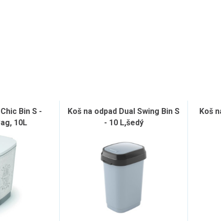
Chic Bin S -
Koš na odpad Dual Swing Bin S
Koš n
ag, 10L
- 10 L,šedý