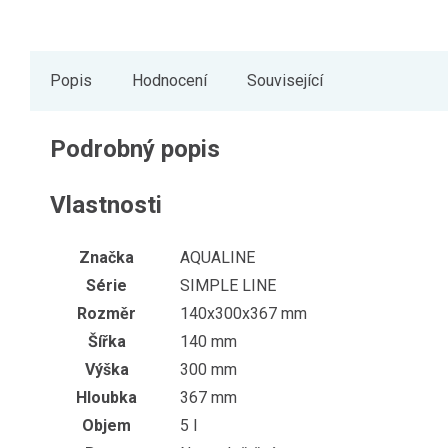
Popis
Hodnocení
Související
Podrobný popis
Vlastnosti
Značka
AQUALINE
Série
SIMPLE LINE
Rozměr
140x300x367 mm
Šířka
140 mm
Výška
300 mm
Hloubka
367 mm
Objem
5 l