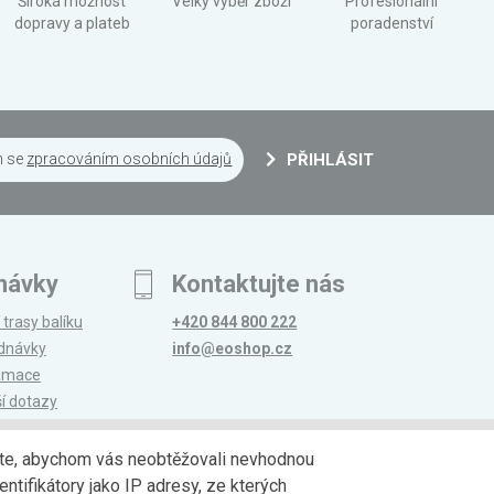
Široká možnost
Velký výběr zboží
Profesionální
dopravy a plateb
poradenství
m se
zpracováním osobních údajů
PŘIHLÁSIT
návky
Kontaktujte nás
 trasy balíku
+420 844 800 222
ednávky
info@eoshop.cz
lamace
ší dotazy
edáte, abychom vás neobtěžovali nevhodnou
ntifikátory jako IP adresy, ze kterých