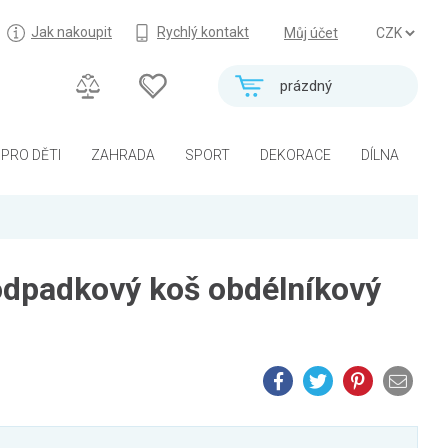
Jak nakoupit
Rychlý kontakt
Můj účet
prázdný
PRO DĚTI
ZAHRADA
SPORT
DEKORACE
DÍLNA
dpadkový koš obdélníkový