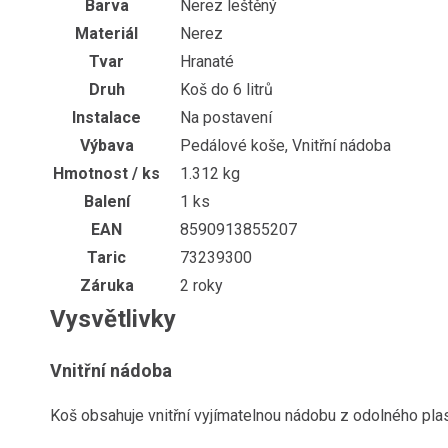
Barva
Nerez leštěný
Materiál
Nerez
Tvar
Hranaté
Druh
Koš do 6 litrů
Instalace
Na postavení
Výbava
Pedálové koše, Vnitřní nádoba
Hmotnost / ks
1.312 kg
Balení
1 ks
EAN
8590913855207
Taric
73239300
Záruka
2 roky
Vysvětlivky
Vnitřní nádoba
Koš obsahuje vnitřní vyjímatelnou nádobu z odolného plas