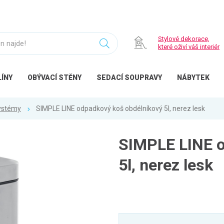
Stylové dekorace,
které oživí váš interiér
ÍNY
OBÝVACÍ
STĚNY
SEDACÍ
SOUPRAVY
NÁBYTEK
ystémy
SIMPLE LINE odpadkový koš obdélníkový 5l, nerez lesk
SIMPLE LINE o
5l, nerez lesk