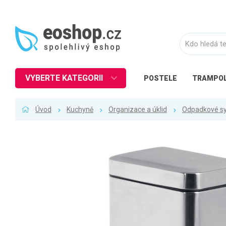
VYBERTE KATEGORII
POSTELE
TRAMPOL
Nábytek
Úvod
Kuchyně
Organizace a úklid
Odpadkové s
Kuchyně
Ložnice
Obývací pokoj
Dětské zboží
Předsíň a chodba
Pracovna a kancelář
Koupelna