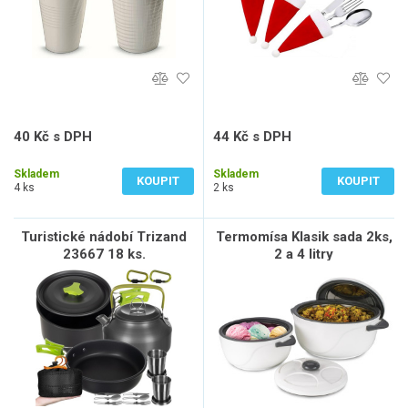
40 Kč s DPH
44 Kč s DPH
33 Kč bez DPH
36 Kč bez DPH
Skladem
Skladem
KOUPIT
KOUPIT
4 ks
2 ks
Turistické nádobí Trizand
Termomísa Klasik sada 2ks,
23667 18 ks.
2 a 4 litry