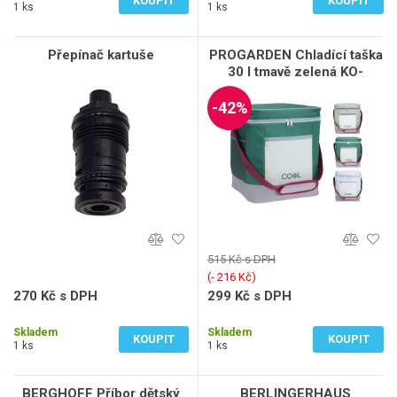
KOUPIT
KOUPIT
1 ks
1 ks
Přepínač kartuše
PROGARDEN Chladící taška
30 l tmavě zelená KO-
FB1302080tmze
-42%
515 Kč s DPH
(‐ 216 Kč)
270 Kč s DPH
299 Kč s DPH
223 Kč bez DPH
247 Kč bez DPH
Skladem
Skladem
KOUPIT
KOUPIT
1 ks
1 ks
BERGHOFF Příbor dětský
BERLINGERHAUS