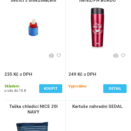
šetřící s omezovačem
nerez/PH BORDO
teploty
235 Kč s DPH
249 Kč s DPH
194 Kč bez DPH
206 Kč bez DPH
Skladem
Vyprodáno
KOUPIT
DETAIL
u vás do 10.8.
Taška chladicí NICE 20l
Kartuše náhradní SEDAL
NAVY