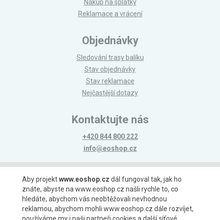
Nákup na splátky
Reklamace a vrácení
Objednávky
Sledování trasy balíku
Stav objednávky
Stav reklamace
Nejčastější dotazy
Kontaktujte nás
+420 844 800 222
info@eoshop.cz
Možnosti platby
Aby projekt
www.eoshop.cz
dál fungoval tak, jak ho
znáte, abyste na www.eoshop.cz našli rychle to, co
hledáte, abychom vás neobtěžovali nevhodnou
reklamou, abychom mohli www.eoshop.cz dále rozvíjet,
používáme my i naši partneři cookies a další síťové