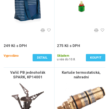
249 Kč s DPH
275 Kč s DPH
206 Kč bez DPH
227 Kč bez DPH
Vyprodáno
Skladem
DETAIL
KOUPIT
u vás do 10.8.
Vařič PB jednohořák
Kartuše termostatická,
SPARK, KP14001
náhradní