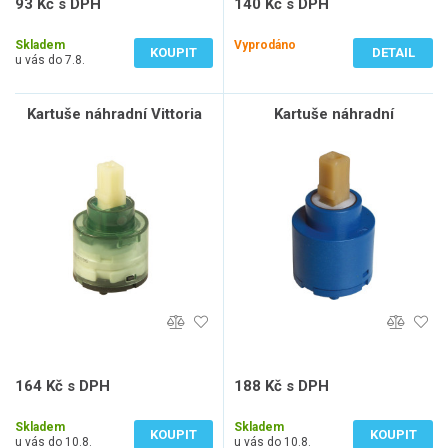
93 Kč s DPH
140 Kč s DPH
77 Kč bez DPH
116 Kč bez DPH
Skladem
Vyprodáno
KOUPIT
DETAIL
u vás do 7.8.
Kartuše náhradní Vittoria
Kartuše náhradní
164 Kč s DPH
188 Kč s DPH
136 Kč bez DPH
155 Kč bez DPH
Skladem
Skladem
KOUPIT
KOUPIT
u vás do 10.8.
u vás do 10.8.