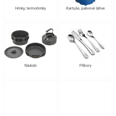
Hrnky, termohrnky
Kartuše, palivové láhve
Nádobí
Příbory