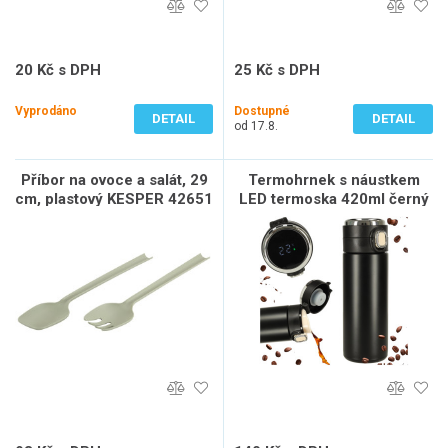
20 Kč s DPH
25 Kč s DPH
17 Kč bez DPH
21 Kč bez DPH
Vyprodáno
Dostupné
DETAIL
DETAIL
od 17.8.
Příbor na ovoce a salát, 29
Termohrnek s náustkem
cm, plastový KESPER 42651
LED termoska 420ml černý