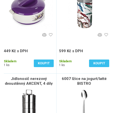
449 Kč s DPH
599 Kč s DPH
371 Kč bez DPH
495 Kč bez DPH
Skladem
Skladem
KOUPIT
KOUPIT
1 ks
1 ks
Jídlonosič nerezový
6007 lžíce na jogurt/latté
dvoustěnný AKCENT, 4 díly
BISTRO