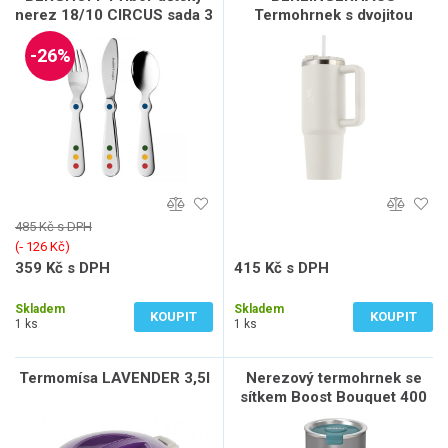
nerez 18/10 CIRCUS sada 3
Termohrnek s dvojitou
ks BF-1204030
stěnou BerlingerCup 1 l
Sahara Collection BH-8831
-26%
485 Kč s DPH
(‐ 126 Kč)
359 Kč s DPH
415 Kč s DPH
297 Kč bez DPH
343 Kč bez DPH
Skladem
Skladem
KOUPIT
KOUPIT
1 ks
1 ks
Termomísa LAVENDER 3,5l
Nerezový termohrnek se
sítkem Boost Bouquet 400
ml