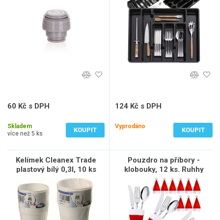
60 Kč s DPH
124 Kč s DPH
50 Kč bez DPH
103 Kč bez DPH
Skladem
Vyprodáno
KOUPIT
KOUPIT
více než 5 ks
Kelímek Cleanex Trade
Pouzdro na příbory -
plastový bílý 0,3l, 10 ks
klobouky, 12 ks. Ruhhy
22303