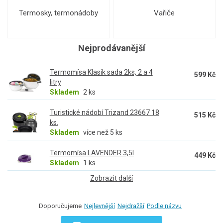
Termosky, termonádoby
Vařiče
Nejprodávanější
Termomísa Klasik sada 2ks, 2 a 4
599 Kč
litry
Skladem
2 ks
Turistické nádobí Trizand 23667 18
515 Kč
ks.
Skladem
více než 5 ks
Termomísa LAVENDER 3,5l
449 Kč
Skladem
1 ks
Zobrazit další
Doporučujeme
Nejlevnější
Nejdražší
Podle názvu