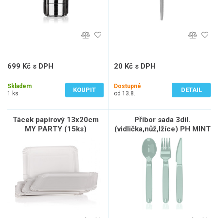
699 Kč s DPH
20 Kč s DPH
578 Kč bez DPH
17 Kč bez DPH
Skladem
Dostupné
KOUPIT
DETAIL
1 ks
od 13.8.
Tácek papírový 13x20cm
Příbor sada 3díl.
MY PARTY (15ks)
(vidlička,nůž,lžíce) PH MINT
jednorázový
CULINARIA