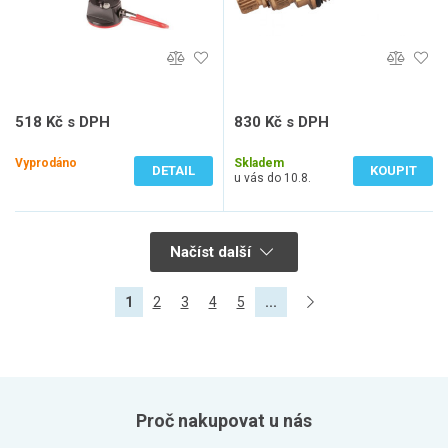
518 Kč s DPH
830 Kč s DPH
428 Kč bez DPH
686 Kč bez DPH
Vyprodáno
Skladem
DETAIL
KOUPIT
u vás do 10.8.
Načíst další
1
2
3
4
5
...
Proč nakupovat u nás