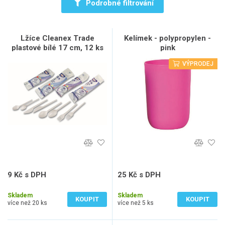
Podrobné filtrování
Lžíce Cleanex Trade
Kelímek - polypropylen -
plastové bílé 17 cm, 12 ks
pink
VÝPRODEJ
9 Kč s DPH
25 Kč s DPH
7 Kč bez DPH
21 Kč bez DPH
Skladem
Skladem
KOUPIT
KOUPIT
více než 20 ks
více než 5 ks