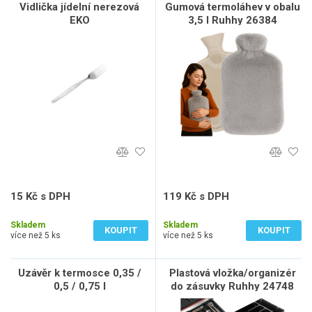
Vidlička jídelní nerezová
Gumová termoláhev v obalu
EKO
3,5 l Ruhhy 26384
15 Kč s DPH
119 Kč s DPH
12 Kč bez DPH
98 Kč bez DPH
Skladem
Skladem
KOUPIT
KOUPIT
více než 5 ks
více než 5 ks
Uzávěr k termosce 0,35 /
Plastová vložka/organizér
0,5 / 0,75 l
do zásuvky Ruhhy 24748