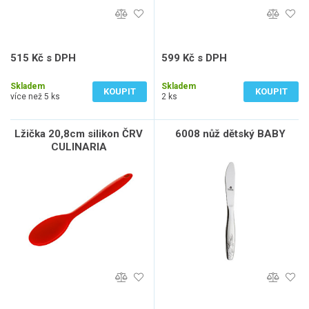
515 Kč s DPH
599 Kč s DPH
426 Kč bez DPH
495 Kč bez DPH
Skladem
Skladem
KOUPIT
KOUPIT
více než 5 ks
2 ks
Lžička 20,8cm silikon ČRV
6008 nůž dětský BABY
CULINARIA