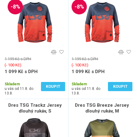
-8%
-8%
1 199 Kč s DPH
1 199 Kč s DPH
(‐ 100 Kč)
(‐ 100 Kč)
1 099 Kč s DPH
1 099 Kč s DPH
908 Kč bez DPH
908 Kč bez DPH
Skladem
Skladem
KOUPIT
KOUPIT
u vás od 11.8. do
u vás od 11.8. do
13.8.
13.8.
Dres TSG Trackz Jersey
Dres TSG Breeze Jersey
dlouhý rukáv, S
dlouhý rukáv, M