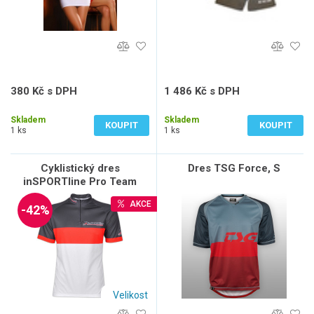
380 Kč s DPH
1 486 Kč s DPH
314 Kč bez DPH
1 228 Kč bez DPH
Skladem
Skladem
KOUPIT
KOUPIT
1 ks
1 ks
Cyklistický dres
Dres TSG Force, S
inSPORTline Pro Team
AKCE
-42%
Velikost