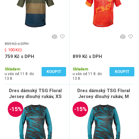
859 Kč s DPH
(‐ 100 Kč)
759 Kč s DPH
899 Kč s DPH
627 Kč bez DPH
743 Kč bez DPH
Skladem
Skladem
KOUPIT
KOUPIT
u vás od 11.8. do
u vás od 11.8. do
13.8.
13.8.
Dres dámský TSG Floral
Dres dámský TSG Floral
Jersey dlouhý rukáv, XS
Jersey dlouhý rukáv, M
-15%
-15%