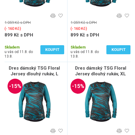
1 059 Kč s DPH
1 059 Kč s DPH
(‐ 160 Kč)
(‐ 160 Kč)
899 Kč s DPH
899 Kč s DPH
743 Kč bez DPH
743 Kč bez DPH
Skladem
Skladem
KOUPIT
KOUPIT
u vás od 11.8. do
u vás od 11.8. do
13.8.
13.8.
Dres dámský TSG Floral
Dres dámský TSG Floral
Jersey dlouhý rukáv, L
Jersey dlouhý rukáv, XL
-15%
-15%