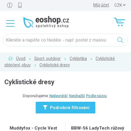
Můj účet
Úvod
Sport, outdoor
Cyklistika
Cyklistické
oblečení, obuv
Cyklistické dresy
Cyklistické dresy
Doporučujeme
Nejlevnější
Nejdražší
Podle názvu
Podrobné filtrování
Muddyfox - Cycle Vest
BBW-56 LadyTech růžový