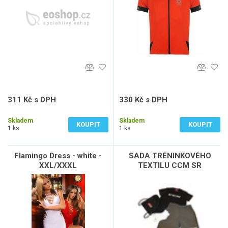
311 Kč s DPH
330 Kč s DPH
257 Kč bez DPH
273 Kč bez DPH
Skladem
Skladem
KOUPIT
KOUPIT
1 ks
1 ks
Flamingo Dress - white -
SADA TRÉNINKOVÉHO
XXL/XXXL
TEXTILU CCM SR