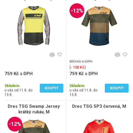
-12%
859 Kč s DPH
(‐ 100 Kč)
759 Kč s DPH
759 Kč s DPH
627 Kč bez DPH
627 Kč bez DPH
Skladem
Skladem
KOUPIT
KOUPIT
u vás od 11.8. do
u vás od 11.8. do
13.8.
13.8.
Dres TSG Swamp Jersey
Dres TSG SP3 červená, M
krátký rukáv, M
-12%