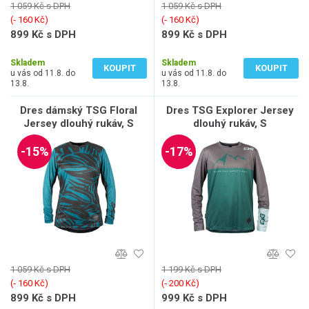
1 059 Kč s DPH
1 059 Kč s DPH
(‐ 160 Kč)
(‐ 160 Kč)
899 Kč s DPH
899 Kč s DPH
743 Kč bez DPH
743 Kč bez DPH
Skladem
Skladem
KOUPIT
KOUPIT
u vás od 11.8. do
u vás od 11.8. do
13.8.
13.8.
Dres dámský TSG Floral
Dres TSG Explorer Jersey
Jersey dlouhý rukáv, S
dlouhý rukáv, S
-15%
-17%
1 059 Kč s DPH
1 199 Kč s DPH
(‐ 160 Kč)
(‐ 200 Kč)
899 Kč s DPH
999 Kč s DPH