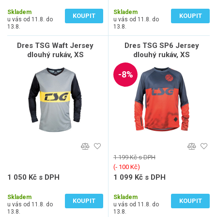
743 Kč bez DPH
826 Kč bez DPH
Skladem
Skladem
KOUPIT
KOUPIT
u vás od 11.8. do
u vás od 11.8. do
13.8.
13.8.
Dres TSG Waft Jersey
Dres TSG SP6 Jersey
dlouhý rukáv, XS
dlouhý rukáv, XS
-8%
1 199 Kč s DPH
(‐ 100 Kč)
1 050 Kč s DPH
1 099 Kč s DPH
868 Kč bez DPH
908 Kč bez DPH
Skladem
Skladem
KOUPIT
KOUPIT
u vás od 11.8. do
u vás od 11.8. do
13.8.
13.8.