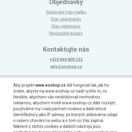
Objednávky
Sledování trasy balíku
Stav objednávky
Stav reklamace
Nejčastější dotazy
Kontaktujte nás
+420 844 800 222
info@eoshop.cz
Možnosti platby
Aby projekt
www.eoshop.cz
dál fungoval tak, jak ho
znáte, abyste na www.eoshop.cz našli rychle to, co
hledáte, abychom vás neobtěžovali nevhodnou
reklamou, abychom mohli www.eoshop.cz dále rozvíjet,
používáme my i naši partneři cookies a další síťové
identifikátory jako IP adresy, ze kterých získáváme údaje
Možnosti dopravy
o vašem chování na webu a o tom co Vás zajímá.
Některé z těchto cookies a dalších nástrojů jsou