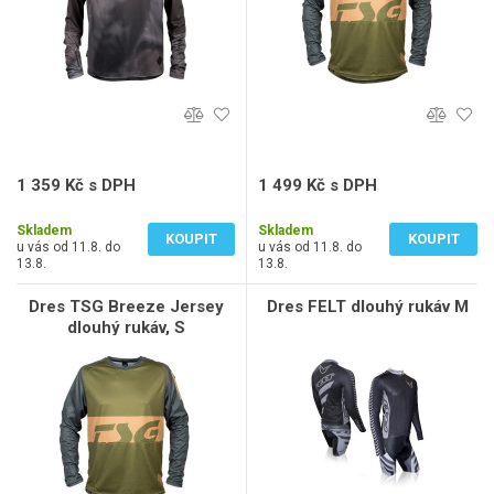
1 359 Kč s DPH
1 499 Kč s DPH
1 123 Kč bez DPH
1 239 Kč bez DPH
Skladem
Skladem
KOUPIT
KOUPIT
u vás od 11.8. do
u vás od 11.8. do
13.8.
13.8.
Dres TSG Breeze Jersey
Dres FELT dlouhý rukáv M
dlouhý rukáv, S