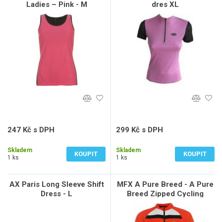
Ladies – Pink - M
dres XL
247 Kč s DPH
299 Kč s DPH
204 Kč bez DPH
247 Kč bez DPH
Skladem
Skladem
KOUPIT
KOUPIT
1 ks
1 ks
AX Paris Long Sleeve Shift
MFX A Pure Breed - A Pure
Dress - L
Breed Zipped Cycling
Jersey Mens – Red/Black -
L