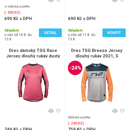
1 190 Kč s DPH
(‐ 500 Kč)
690 Kč s DPH
690 Kč s DPH
570 Kč bez DPH
570 Kč bez DPH
Skladem
Skladem
DETAIL
KOUPIT
u vás od 10.8. do
u vás od 11.8. do
13.8.
13.8.
Dres dámský TSG Race
Dres TSG Breeze Jersey
Jersey dlouhý rukáv dusty
dlouhý rukáv 2021, S
cedar black, S
-24%
999 Kč s DPH
(‐ 240 Kč)
749 Kč s DPH
759 Kč s DPH