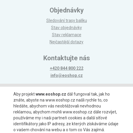
Objednávky
Sledování trasy balíku
Stav objednávky
Stav reklamace
Nejčastější dotazy
Kontaktujte nás
+420 844 800 222
info@eoshop.cz
Možnosti platby
Aby projekt
www.eoshop.cz
dál fungoval tak, jak ho
znáte, abyste na www.eoshop.cz našli rychle to, co
hledáte, abychom vás neobtěžovali nevhodnou
reklamou, abychom mohli www.eoshop.cz dále rozvíjet,
používáme my i naši partneři cookies a další síťové
identifikátory jako IP adresy, ze kterých získáváme údaje
Možnosti dopravy
o vašem chování na webu a o tom co Vás zajímá.