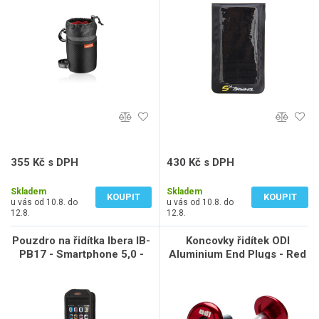
355 Kč s DPH
430 Kč s DPH
293 Kč bez DPH
355 Kč bez DPH
Skladem
Skladem
KOUPIT
KOUPIT
u vás od 10.8. do
u vás od 10.8. do
12.8.
12.8.
Pouzdro na řidítka Ibera IB-
Koncovky řidítek ODI
PB17 - Smartphone 5,0 -
Aluminium End Plugs - Red
6,3"