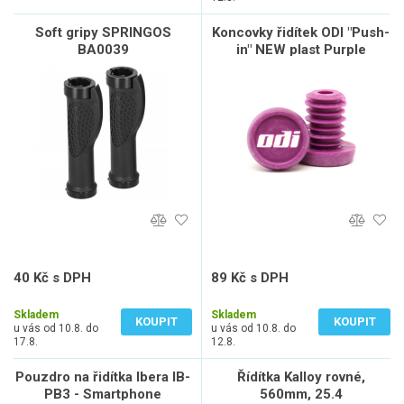
Soft gripy SPRINGOS
Koncovky řidítek ODI "Push-
BA0039
in" NEW plast Purple
40 Kč s DPH
89 Kč s DPH
33 Kč bez DPH
74 Kč bez DPH
Skladem
Skladem
KOUPIT
KOUPIT
u vás od 10.8. do
u vás od 10.8. do
17.8.
12.8.
Pouzdro na řidítka Ibera IB-
Řídítka Kalloy rovné,
PB3 - Smartphone
560mm, 25.4