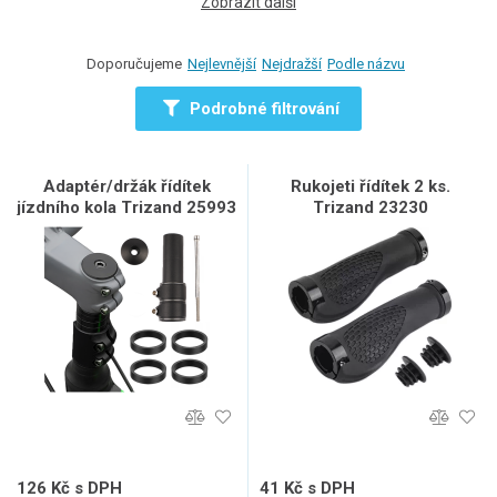
Zobrazit další
Doporučujeme
Nejlevnější
Nejdražší
Podle názvu
Podrobné filtrování
Adaptér/držák řídítek
Rukojeti řídítek 2 ks.
jízdního kola Trizand 25993
Trizand 23230
126 Kč s DPH
41 Kč s DPH