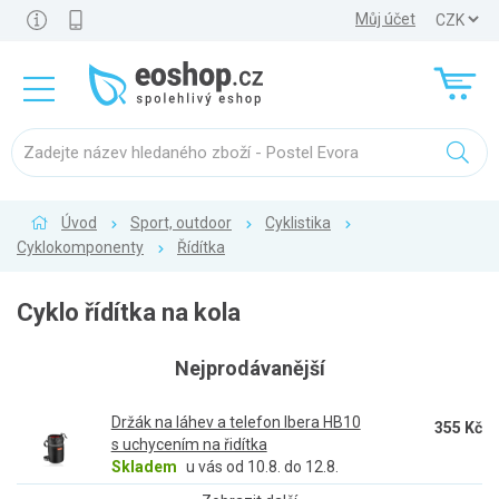
Můj účet
Úvod
Sport, outdoor
Cyklistika
Cyklokomponenty
Řídítka
Cyklo řídítka na kola
Nejprodávanější
Držák na láhev a telefon Ibera HB10
355 Kč
s uchycením na řidítka
Skladem
u vás od 10.8. do 12.8.