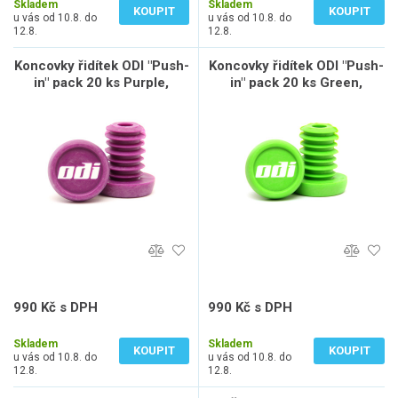
Skladem
Skladem
KOUPIT
KOUPIT
u vás od 10.8. do
u vás od 10.8. do
12.8.
12.8.
Koncovky řidítek ODI "Push-
Koncovky řidítek ODI "Push-
in" pack 20 ks Purple,
in" pack 20 ks Green,
fialové
zelené
990 Kč s DPH
990 Kč s DPH
818 Kč bez DPH
818 Kč bez DPH
Skladem
Skladem
KOUPIT
KOUPIT
u vás od 10.8. do
u vás od 10.8. do
12.8.
12.8.