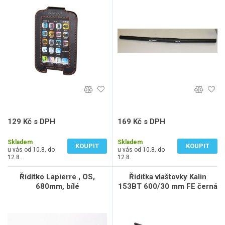
4"/iPhone
129 Kč s DPH
169 Kč s DPH
107 Kč bez DPH
140 Kč bez DPH
Skladem
Skladem
KOUPIT
KOUPIT
u vás od 10.8. do
u vás od 10.8. do
12.8.
12.8.
Řídítko Lapierre , OS,
Řidítka vlaštovky Kalin
680mm, bílé
153BT 600/30 mm FE černá