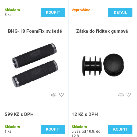
104 Kč bez DPH
34 Kč bez DPH
Skladem
Vyprodáno
KOUPIT
DETAIL
3 ks
BHG-18 FoamFix sv.šedé
Zátka do řidítek gumová
599 Kč s DPH
12 Kč s DPH
495 Kč bez DPH
10 Kč bez DPH
Skladem
Skladem
KOUPIT
KOUPIT
1 ks
u vás od 10.8. do
12.8.