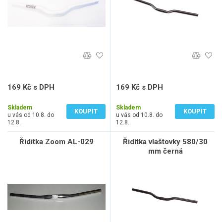
169 Kč s DPH
169 Kč s DPH
140 Kč bez DPH
140 Kč bez DPH
Skladem
Skladem
KOUPIT
KOUPIT
u vás od 10.8. do
u vás od 10.8. do
12.8.
12.8.
Řídítka Zoom AL-029
Řidítka vlaštovky 580/30
mm černá