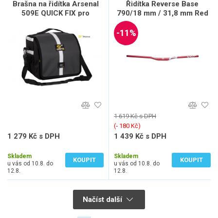
Brašna na řidítka Arsenal
Řidítka Reverse Base
509E QUICK FIX pro
790/18 mm / 31,8 mm Red
elektrokola
-11%
1 619 Kč s DPH
(‐ 180 Kč)
1 279 Kč s DPH
1 439 Kč s DPH
1 057 Kč bez DPH
1 189 Kč bez DPH
Skladem
Skladem
KOUPIT
KOUPIT
u vás od 10.8. do
u vás od 10.8. do
12.8.
12.8.
Načíst další