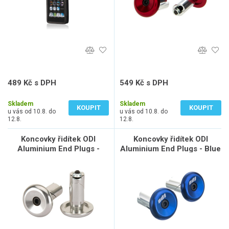
489 Kč s DPH
549 Kč s DPH
404 Kč bez DPH
454 Kč bez DPH
Skladem
Skladem
KOUPIT
KOUPIT
u vás od 10.8. do
u vás od 10.8. do
12.8.
12.8.
Koncovky řidítek ODI
Koncovky řidítek ODI
Aluminium End Plugs -
Aluminium End Plugs - Blue
Silver