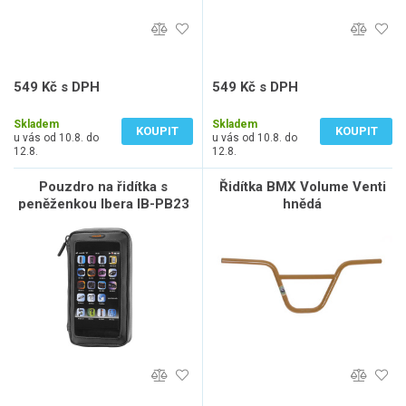
549 Kč s DPH
549 Kč s DPH
454 Kč bez DPH
454 Kč bez DPH
Skladem
Skladem
KOUPIT
KOUPIT
u vás od 10.8. do
u vás od 10.8. do
12.8.
12.8.
Pouzdro na řidítka s
Řidítka BMX Volume Venti
peněženkou Ibera IB-PB23
hnědá
- Smartphone 5,0 - 5,8"+Q5