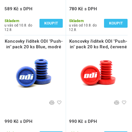
589 Kč s DPH
780 Kč s DPH
487 Kč bez DPH
645 Kč bez DPH
Skladem
Skladem
KOUPIT
KOUPIT
u vás od 10.8. do
u vás od 10.8. do
12.8.
12.8.
Koncovky řidítek ODI "Push-
Koncovky řidítek ODI "Push-
in" pack 20 ks Blue, modré
in" pack 20 ks Red, červené
990 Kč s DPH
990 Kč s DPH
818 Kč bez DPH
818 Kč bez DPH