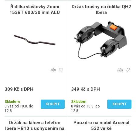
Řidítka vlaštovky Zoom
Držák brašny na řidítka QH2
153BT 600/30 mm ALU
Ibera
černá
309 Kč s DPH
349 Kč s DPH
255 Kč bez DPH
288 Kč bez DPH
Skladem
Skladem
KOUPIT
KOUPIT
u vás od 10.8. do
u vás od 10.8. do
12.8.
12.8.
Držák na láhev a telefon
Pouzdro na mobil Arsenal
Ibera HB10 s uchycením na
532 velké
řidítka