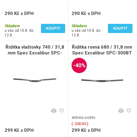
290 Kč s DPH
290 Kč s DPH
240 Kč bez DPH
240 Kč bez DPH
Skladem
Skladem
KOUPIT
KOUPIT
u vás od 10.8. do
u vás od 10.8. do
12.8.
12.8.
Řidítka vlaštovky 740 / 31,8
Řidítka rovná 680 / 31,8 mm
mm Spec Excalibur SPC-
Spec Excalibur SPC-300BT
312BT zdvih 20mm matná
černá
černá
-40%
499 Kč s DPH
(‐ 200 Kč)
299 Kč s DPH
299 Kč s DPH
247 Kč bez DPH
247 Kč bez DPH