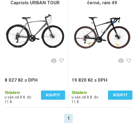
Capriolo URBAN TOUR
černé, rám 49
28"/22" šedé
8 027 Kč s DPH
19 820 Kč s DPH
6 634 Kč bez DPH
16 380 Kč bez DPH
Skladem
Skladem
KOUPIT
KOUPIT
u vás od 8.8. do
u vás od 8.8. do
11.8.
11.8.
1