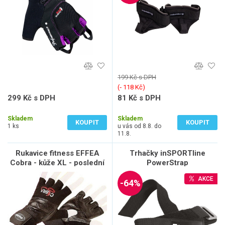
199 Kč s DPH
(‐ 118 Kč)
299 Kč s DPH
81 Kč s DPH
247 Kč bez DPH
67 Kč bez DPH
Skladem
Skladem
KOUPIT
KOUPIT
1 ks
u vás od 8.8. do
11.8.
Rukavice fitness EFFEA
Trhačky inSPORTline
Cobra - kůže XL - poslední
PowerStrap
páry skladem (černá)
AKCE
-64%