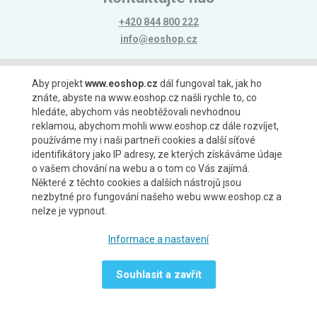
+420 844 800 222
info@eoshop.cz
Možnosti platby
Aby projekt
www.eoshop.cz
dál fungoval tak, jak ho
znáte, abyste na www.eoshop.cz našli rychle to, co
hledáte, abychom vás neobtěžovali nevhodnou
reklamou, abychom mohli www.eoshop.cz dále rozvíjet,
používáme my i naši partneři cookies a další síťové
identifikátory jako IP adresy, ze kterých získáváme údaje
Možnosti dopravy
o vašem chování na webu a o tom co Vás zajímá.
Některé z těchto cookies a dalších nástrojů jsou
nezbytné pro fungování našeho webu www.eoshop.cz a
nelze je vypnout.
Partneři
Informace a nastavení
Souhlasit a zavřít