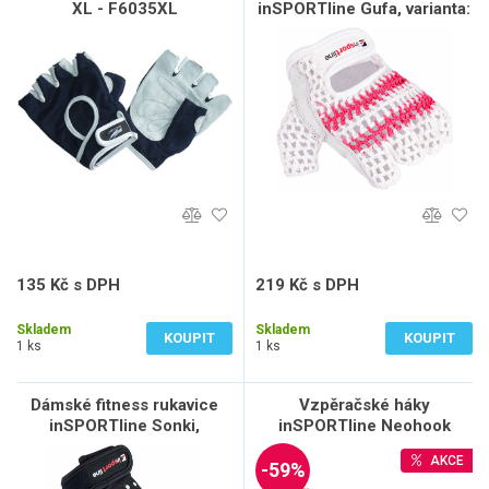
XL - F6035XL
inSPORTline Gufa, varianta:
Velikost M
135 Kč s DPH
219 Kč s DPH
112 Kč bez DPH
181 Kč bez DPH
Skladem
Skladem
KOUPIT
KOUPIT
1 ks
1 ks
Dámské fitness rukavice
Vzpěračské háky
inSPORTline Sonki,
inSPORTline Neohook
varianta: Velikost S
neoprenové
AKCE
-59%