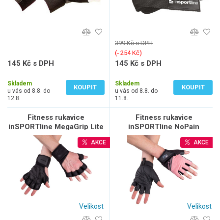
399 Kč s DPH
(‐ 254 Kč)
145 Kč s DPH
145 Kč s DPH
120 Kč bez DPH
120 Kč bez DPH
Skladem
Skladem
KOUPIT
KOUPIT
u vás od 8.8. do
u vás od 8.8. do
12.8.
11.8.
Fitness rukavice
Fitness rukavice
inSPORTline MegaGrip Lite
inSPORTline NoPain
AKCE
AKCE
Velikost
Velikost