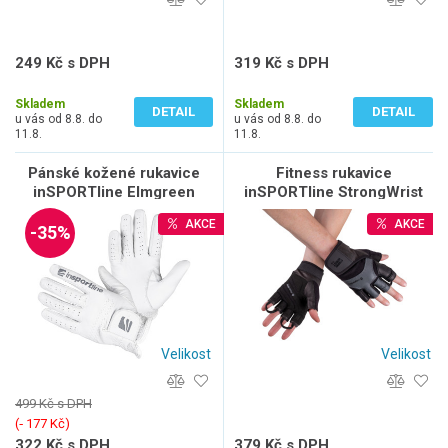
249 Kč s DPH
319 Kč s DPH
206 Kč bez DPH
264 Kč bez DPH
Skladem
Skladem
DETAIL
DETAIL
u vás od 8.8. do
u vás od 8.8. do
11.8.
11.8.
Pánské kožené rukavice
Fitness rukavice
inSPORTline Elmgreen
inSPORTline StrongWrist
Plus
AKCE
AKCE
-35%
Velikost
Velikost
499 Kč s DPH
(‐ 177 Kč)
322 Kč s DPH
379 Kč s DPH