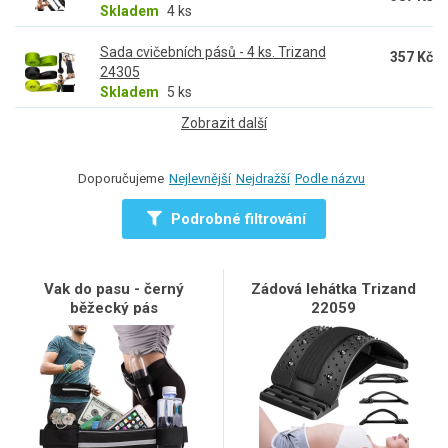
Skladem
4 ks
Sada cvičebních pásů - 4 ks. Trizand
357 Kč
24305
Skladem
5 ks
Zobrazit další
Doporučujeme
Nejlevnější
Nejdražší
Podle názvu
Podrobné filtrování
Vak do pasu - černý
Zádová lehátka Trizand
běžecký pás
22059