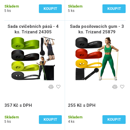
131 Kč bez DPH
141 Kč bez DPH
Skladem
Skladem
KOUPIT
KOUPIT
5 ks
5 ks
Sada cvičebních pásů - 4
Sada posilovacích gum - 3
ks. Trizand 24305
ks. Trizand 25879
357 Kč s DPH
255 Kč s DPH
295 Kč bez DPH
211 Kč bez DPH
Skladem
Skladem
KOUPIT
KOUPIT
5 ks
4 ks