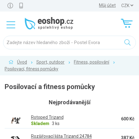
Můj účet
Úvod
Sport, outdoor
Fitness, posilování
Posilovací, fitness pomůcky
Posilovací a fitness pomůcky
Nejprodávanější
Rotoped Trizand
600 Kč
Skladem
3 ks
Rozšiřovací lišta Trizand 24784
387 Kč