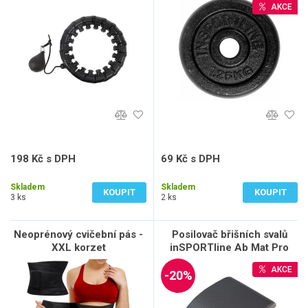
AKCE
198 Kč s DPH
69 Kč s DPH
164 Kč bez DPH
57 Kč bez DPH
Skladem
Skladem
KOUPIT
KOUPIT
3 ks
2 ks
Neoprénový cvičební pás -
Posilovač břišních svalů
XXL korzet
inSPORTline Ab Mat Pro
AKCE
-20%