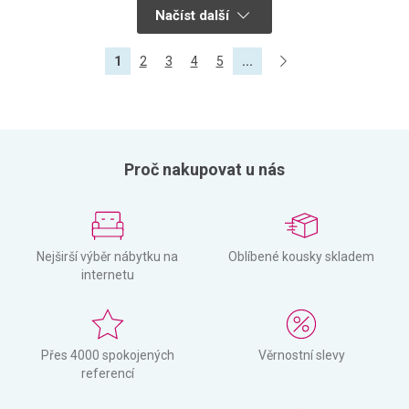
Načíst další
1
2
3
4
5
...
Proč nakupovat u nás
Nejširší výběr nábytku na
Oblíbené kousky skladem
internetu
Přes 4000 spokojených
Věrnostní slevy
referencí