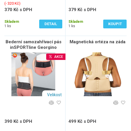
(‐ 320 Kč)
370 Kč s DPH
379 Kč s DPH
306 Kč bez DPH
313 Kč bez DPH
Skladem
Skladem
DETAIL
KOUPIT
1 ks
1 ks
Bederní samozahřívací pás
Magnetická ortéza na záda
inSPORTline Georgino
AKCE
Velikost
390 Kč s DPH
499 Kč s DPH
322 Kč bez DPH
412 Kč bez DPH