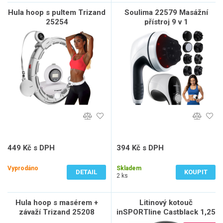
Hula hoop s pultem Trizand
Soulima 22579 Masážní
25254
přístroj 9 v 1
449 Kč s DPH
394 Kč s DPH
371 Kč bez DPH
325 Kč bez DPH
Vyprodáno
Skladem
DETAIL
KOUPIT
2 ks
Hula hoop s masérem +
Litinový kotouč
závaží Trizand 25208
inSPORTline Castblack 1,25
kg 30 mm