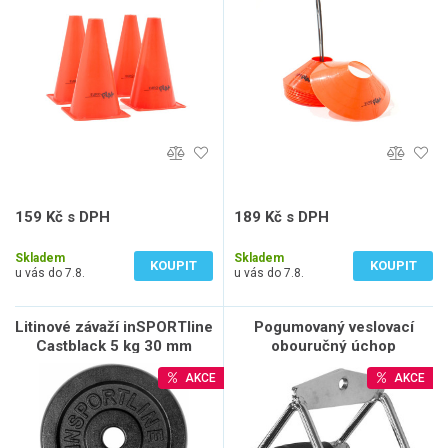
159 Kč s DPH
189 Kč s DPH
131 Kč bez DPH
156 Kč bez DPH
Skladem
Skladem
KOUPIT
KOUPIT
u vás do 7.8.
u vás do 7.8.
Litinové závaží inSPORTline
Pogumovaný veslovací
Castblack 5 kg 30 mm
obouručný úchop
inSPORTline
AKCE
AKCE