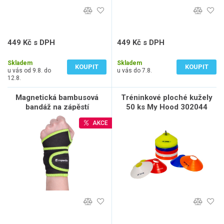
449 Kč s DPH
449 Kč s DPH
371 Kč bez DPH
371 Kč bez DPH
Skladem
Skladem
KOUPIT
KOUPIT
u vás od 9.8. do
u vás do 7.8.
12.8.
Magnetická bambusová
Tréninkové ploché kužely
bandáž na zápěstí
50 ks My Hood 302044
inSPORTline
AKCE