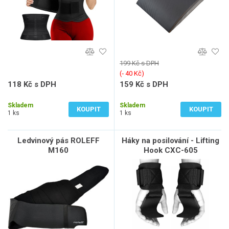
199 Kč s DPH
(‐ 40 Kč)
118 Kč s DPH
159 Kč s DPH
98 Kč bez DPH
131 Kč bez DPH
Skladem
Skladem
KOUPIT
KOUPIT
1 ks
1 ks
Ledvinový pás ROLEFF
Háky na posilování - Lifting
M160
Hook CXC-605