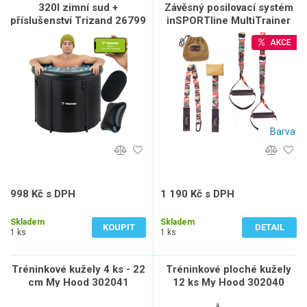
320l zimní sud +
Závěsný posilovací systém
příslušenství Trizand 26799
inSPORTline MultiTrainer
AKCE
Barva
998 Kč s DPH
1 190 Kč s DPH
825 Kč bez DPH
984 Kč bez DPH
Skladem
Skladem
KOUPIT
DETAIL
1 ks
1 ks
Tréninkové kužely 4 ks - 22
Tréninkové ploché kužely
cm My Hood 302041
12 ks My Hood 302040