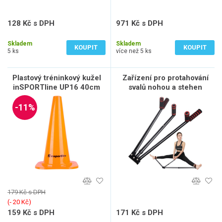
128 Kč s DPH
971 Kč s DPH
106 Kč bez DPH
803 Kč bez DPH
Skladem
Skladem
KOUPIT
KOUPIT
5 ks
více než 5 ks
Plastový tréninkový kužel
Zařízení pro protahování
inSPORTline UP16 40cm
svalů nohou a stehen
-11%
179 Kč s DPH
(‐ 20 Kč)
159 Kč s DPH
171 Kč s DPH