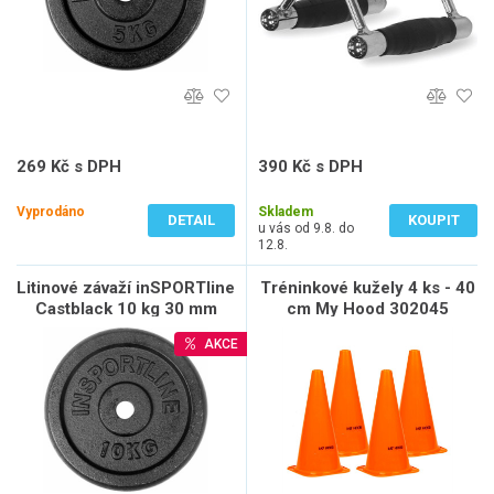
269 Kč s DPH
390 Kč s DPH
222 Kč bez DPH
322 Kč bez DPH
Vyprodáno
Skladem
DETAIL
KOUPIT
u vás od 9.8. do
12.8.
Litinové závaží inSPORTline
Tréninkové kužely 4 ks - 40
Castblack 10 kg 30 mm
cm My Hood 302045
AKCE