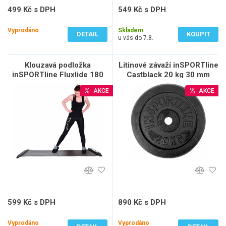
499 Kč s DPH
549 Kč s DPH
412 Kč bez DPH
454 Kč bez DPH
Vyprodáno
Skladem
DETAIL
KOUPIT
u vás do 7.8.
Klouzavá podložka
Litinové závaží inSPORTline
inSPORTline Fluxlide 180
Castblack 20 kg 30 mm
cm
AKCE
AKCE
599 Kč s DPH
890 Kč s DPH
495 Kč bez DPH
736 Kč bez DPH
Vyprodáno
Vyprodáno