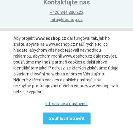
Kontaktujte nás
+420 844 800 222
info@eoshop.cz
Možnosti platby
Aby projekt
www.eoshop.cz
dál fungoval tak, jak ho
znáte, abyste na www.eoshop.cz našli rychle to, co
hledáte, abychom vás neobtěžovali nevhodnou
reklamou, abychom mohli www.eoshop.cz dále rozvíjet,
používáme my i naši partneři cookies a další síťové
identifikátory jako IP adresy, ze kterých získáváme údaje
Možnosti dopravy
o vašem chování na webu a o tom co Vás zajímá.
Některé z těchto cookies a dalších nástrojů jsou
nezbytné pro fungování našeho webu www.eoshop.cz a
nelze je vypnout.
Partneři
Informace a nastavení
Souhlasit a zavřít