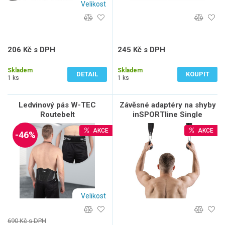
Velikost
206 Kč s DPH
245 Kč s DPH
170 Kč bez DPH
203 Kč bez DPH
Skladem
Skladem
DETAIL
KOUPIT
1 ks
1 ks
Ledvinový pás W-TEC
Závěsné adaptéry na shyby
Routebelt
inSPORTline Single
AKCE
AKCE
-46%
Velikost
690 Kč s DPH