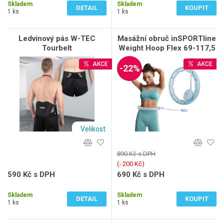
Skladem
Skladem
DETAIL
KOUPIT
1 ks
1 ks
Ledvinový pás W-TEC
Masážní obruč inSPORTline
Tourbelt
Weight Hoop Flex 69-117,5
cm
AKCE
AKCE
-22%
Velikost
890 Kč s DPH
(‐ 200 Kč)
590 Kč s DPH
690 Kč s DPH
488 Kč bez DPH
570 Kč bez DPH
Skladem
Skladem
DETAIL
KOUPIT
1 ks
1 ks