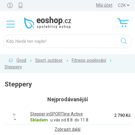
Můj účet
Úvod
Sport, outdoor
Fitness, posilování
Steppery
Steppery
Nejprodávanější
Stepper inSPORTline Active
2 790 Kč
Skladem
u vás od 8.8. do 11.8.
Zobrazit další