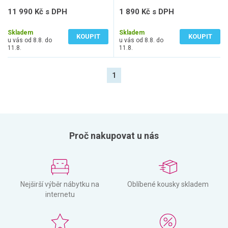
11 990 Kč s DPH
1 890 Kč s DPH
9 909 Kč bez DPH
1 562 Kč bez DPH
Skladem
Skladem
KOUPIT
KOUPIT
u vás od 8.8. do
u vás od 8.8. do
11.8.
11.8.
1
Proč nakupovat u nás
Nejširší výběr nábytku na
Oblíbené kousky skladem
internetu