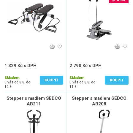
AKCE
1 329 Kč s DPH
2 790 Kč s DPH
1 098 Kč bez DPH
2 306 Kč bez DPH
Skladem
Skladem
KOUPIT
KOUPIT
u vás od 8.8. do
u vás od 8.8. do
12.8.
11.8.
Stepper s madlem SEDCO
Stepper s madlem SEDCO
AB211
AB208