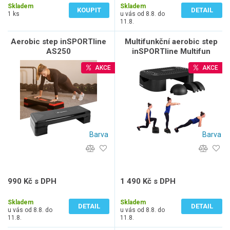
Skladem
Skladem
KOUPIT
DETAIL
1 ks
u vás od 8.8. do
11.8.
Aerobic step inSPORTline
Multifunkční aerobic step
AS250
inSPORTline Multifun
AKCE
AKCE
Barva
Barva
990 Kč s DPH
1 490 Kč s DPH
818 Kč bez DPH
1 231 Kč bez DPH
Skladem
Skladem
DETAIL
DETAIL
u vás od 8.8. do
u vás od 8.8. do
11.8.
11.8.