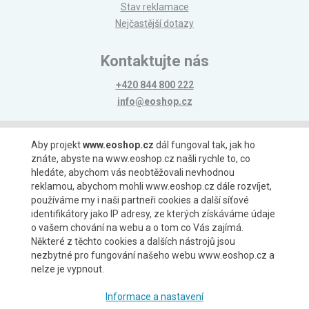
Stav reklamace
Nejčastější dotazy
Kontaktujte nás
+420 844 800 222
info@eoshop.cz
Možnosti platby
Aby projekt
www.eoshop.cz
dál fungoval tak, jak ho
znáte, abyste na www.eoshop.cz našli rychle to, co
hledáte, abychom vás neobtěžovali nevhodnou
reklamou, abychom mohli www.eoshop.cz dále rozvíjet,
používáme my i naši partneři cookies a další síťové
identifikátory jako IP adresy, ze kterých získáváme údaje
Možnosti dopravy
o vašem chování na webu a o tom co Vás zajímá.
Některé z těchto cookies a dalších nástrojů jsou
nezbytné pro fungování našeho webu www.eoshop.cz a
nelze je vypnout.
Partneři
Informace a nastavení