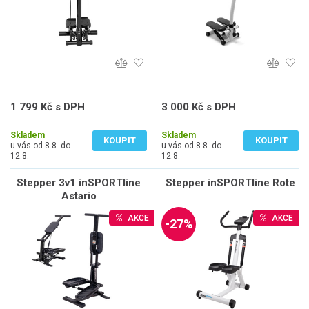
1 799 Kč s DPH
3 000 Kč s DPH
1 487 Kč bez DPH
2 479 Kč bez DPH
Skladem
Skladem
KOUPIT
KOUPIT
u vás od 8.8. do
u vás od 8.8. do
12.8.
12.8.
Stepper 3v1 inSPORTline
Stepper inSPORTline Rote
Astario
AKCE
AKCE
-27%