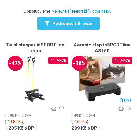
Doporučujeme
Nejlevnější
Nejdražší
Podle názvu
Podrobné filtrování
Twist stepper inSPORTline
Aerobic step inSPORTline
Legro
AS150
AKCE
AKCE
-47%
-36%
Barva
2 290 Kč s DPH
449 Kč s DPH
(‐ 1 085 Kč)
(‐ 160 Kč)
1 205 Kč s DPH
289 Kč s DPH
996 Kč bez DPH
239 Kč bez DPH