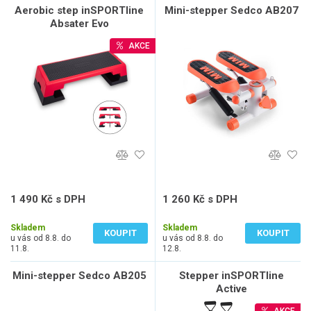
Aerobic step inSPORTline
Mini-stepper Sedco AB207
Absater Evo
AKCE
1 490 Kč s DPH
1 260 Kč s DPH
1 231 Kč bez DPH
1 041 Kč bez DPH
Skladem
Skladem
KOUPIT
KOUPIT
u vás od 8.8. do
u vás od 8.8. do
11.8.
12.8.
Mini-stepper Sedco AB205
Stepper inSPORTline
Active