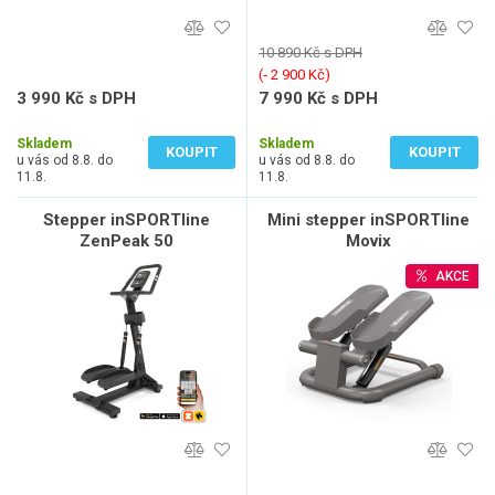
10 890 Kč s DPH
(‐ 2 900 Kč)
3 990 Kč s DPH
7 990 Kč s DPH
3 298 Kč bez DPH
6 603 Kč bez DPH
Skladem
Skladem
KOUPIT
KOUPIT
u vás od 8.8. do
u vás od 8.8. do
11.8.
11.8.
Stepper inSPORTline
Mini stepper inSPORTline
ZenPeak 50
Movix
AKCE