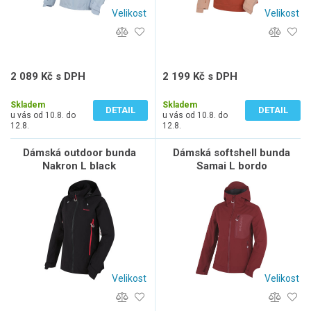
Velikost
Velikost
2 089 Kč s DPH
2 199 Kč s DPH
1 726 Kč bez DPH
1 817 Kč bez DPH
Skladem
Skladem
DETAIL
DETAIL
u vás od 10.8. do
u vás od 10.8. do
12.8.
12.8.
Dámská outdoor bunda
Dámská softshell bunda
Nakron L black
Samai L bordo
Velikost
Velikost