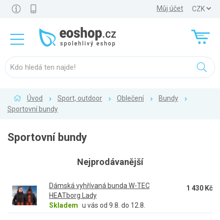
Můj účet
Úvod
Sport, outdoor
Oblečení
Bundy
Sportovní bundy
Sportovní bundy
Nejprodávanější
Dámská vyhřívaná bunda W-TEC
1 430 Kč
HEATborg Lady
Skladem
u vás od 9.8. do 12.8.