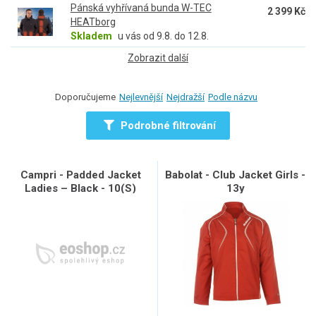
Pánská vyhřívaná bunda W-TEC
2 399 Kč
HEATborg
Skladem
u vás od 9.8. do 12.8.
Zobrazit další
Doporučujeme
Nejlevnější
Nejdražší
Podle názvu
Podrobné filtrování
Campri - Padded Jacket
Babolat - Club Jacket Girls -
Ladies – Black - 10(S)
13y