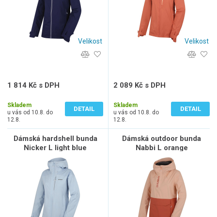
Velikost
Velikost
1 814 Kč s DPH
2 089 Kč s DPH
1 499 Kč bez DPH
1 726 Kč bez DPH
Skladem
Skladem
DETAIL
DETAIL
u vás od 10.8. do
u vás od 10.8. do
12.8.
12.8.
Dámská hardshell bunda
Dámská outdoor bunda
Nicker L light blue
Nabbi L orange