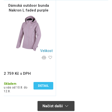
Dámská outdoor bunda
Nakron L faded purple
Velikost
2 759 Kč s DPH
2 280 Kč bez DPH
Skladem
DETAIL
u vás od 10.8. do
12.8.
Načíst další