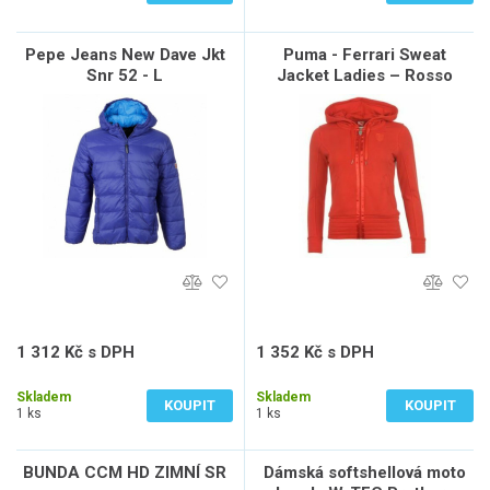
Pepe Jeans New Dave Jkt
Puma - Ferrari Sweat
Snr 52 - L
Jacket Ladies – Rosso
Corsa - XS
1 312 Kč s DPH
1 352 Kč s DPH
1 084 Kč bez DPH
1 117 Kč bez DPH
Skladem
Skladem
KOUPIT
KOUPIT
1 ks
1 ks
BUNDA CCM HD ZIMNÍ SR
Dámská softshellová moto