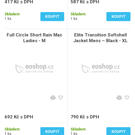
417 Kč s DPH
587 Kč s DPH
345 Kč bez DPH
485 Kč bez DPH
Skladem
Skladem
KOUPIT
KOUPIT
1 ks
1 ks
Full Circle Short Rain Mac
Elite Transition Softshell
Ladies - M
Jacket Mens – Black - XL
692 Kč s DPH
790 Kč s DPH
572 Kč bez DPH
653 Kč bez DPH
Skladem
Skladem
KOUPIT
KOUPIT
1 ks
1 ks