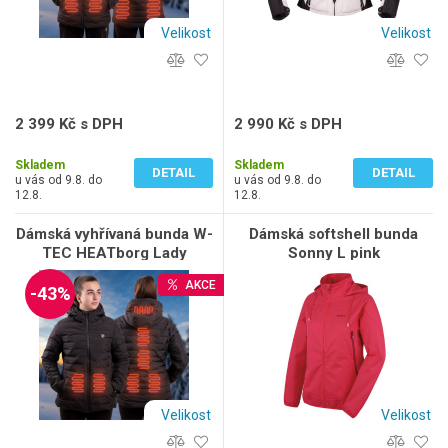
Velikost
Velikost
2 399 Kč s DPH
2 990 Kč s DPH
1 983 Kč bez DPH
2 471 Kč bez DPH
Skladem
Skladem
DETAIL
DETAIL
u vás od 9.8. do
u vás od 9.8. do
12.8.
12.8.
Dámská vyhřívaná bunda W-
Dámská softshell bunda
TEC HEATborg Lady
Sonny L pink
AKCE
-43%
Velikost
Velikost