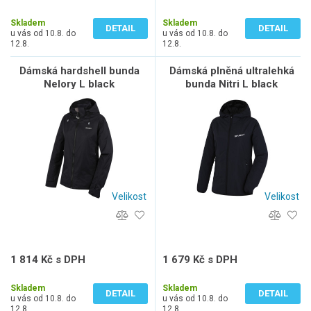
1 239 Kč bez DPH
1 499 Kč bez DPH
Skladem
Skladem
DETAIL
DETAIL
u vás od 10.8. do
u vás od 10.8. do
12.8.
12.8.
Dámská hardshell bunda
Dámská plněná ultralehká
Nelory L black
bunda Nitri L black
Velikost
Velikost
1 814 Kč s DPH
1 679 Kč s DPH
1 499 Kč bez DPH
1 388 Kč bez DPH
Skladem
Skladem
DETAIL
DETAIL
u vás od 10.8. do
u vás od 10.8. do
12.8.
12.8.