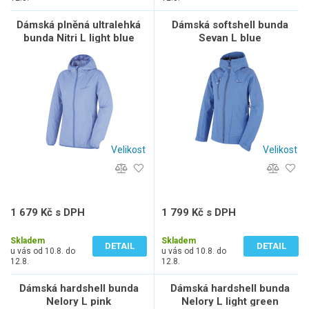
Dámská plněná ultralehká
Dámská softshell bunda
bunda Nitri L light blue
Sevan L blue
Velikost
Velikost
1 679 Kč s DPH
1 799 Kč s DPH
1 388 Kč bez DPH
1 487 Kč bez DPH
Skladem
Skladem
DETAIL
DETAIL
u vás od 10.8. do
u vás od 10.8. do
12.8.
12.8.
Dámská hardshell bunda
Dámská hardshell bunda
Nelory L pink
Nelory L light green