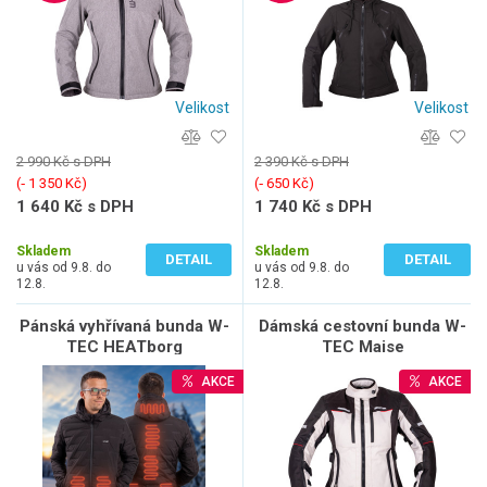
Velikost
Velikost
2 990 Kč s DPH
2 390 Kč s DPH
(‐ 1 350 Kč)
(‐ 650 Kč)
1 640 Kč s DPH
1 740 Kč s DPH
1 355 Kč bez DPH
1 438 Kč bez DPH
Skladem
Skladem
DETAIL
DETAIL
u vás od 9.8. do
u vás od 9.8. do
12.8.
12.8.
Pánská vyhřívaná bunda W-
Dámská cestovní bunda W-
TEC HEATborg
TEC Maise
AKCE
AKCE