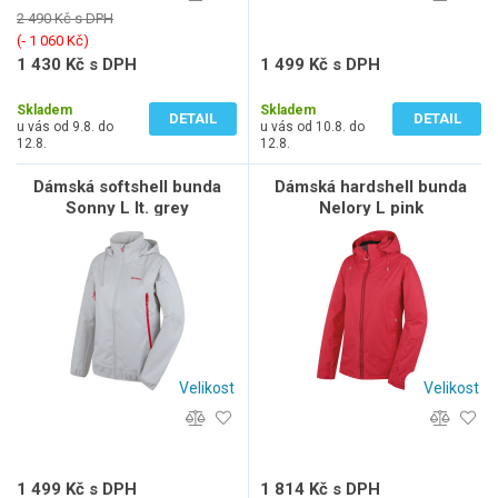
2 490 Kč s DPH
(‐ 1 060 Kč)
1 430 Kč s DPH
1 499 Kč s DPH
1 182 Kč bez DPH
1 239 Kč bez DPH
Skladem
Skladem
DETAIL
DETAIL
u vás od 9.8. do
u vás od 10.8. do
12.8.
12.8.
Dámská softshell bunda
Dámská hardshell bunda
Sonny L lt. grey
Nelory L pink
Velikost
Velikost
1 499 Kč s DPH
1 814 Kč s DPH