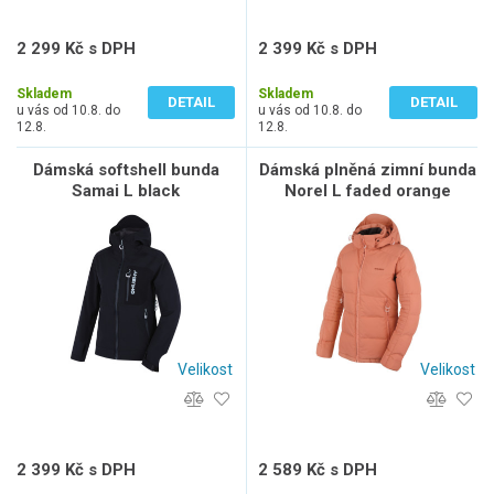
2 299 Kč s DPH
2 399 Kč s DPH
1 900 Kč bez DPH
1 983 Kč bez DPH
Skladem
Skladem
DETAIL
DETAIL
u vás od 10.8. do
u vás od 10.8. do
12.8.
12.8.
Dámská softshell bunda
Dámská plněná zimní bunda
Samai L black
Norel L faded orange
Velikost
Velikost
2 399 Kč s DPH
2 589 Kč s DPH
1 983 Kč bez DPH
2 140 Kč bez DPH