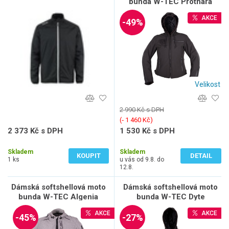
bunda W-TEC Prothara
AKCE
-49%
Velikost
2 990 Kč s DPH
(‐ 1 460 Kč)
2 373 Kč s DPH
1 530 Kč s DPH
1 961 Kč bez DPH
1 265 Kč bez DPH
Skladem
Skladem
KOUPIT
DETAIL
1 ks
u vás od 9.8. do
12.8.
Dámská softshellová moto
Dámská softshellová moto
bunda W-TEC Algenia
bunda W-TEC Dyte
AKCE
AKCE
-45%
-27%