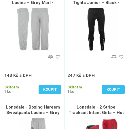
Ladies – Grey Marl -
Tights Junior – Black -
velikost 10(S)
13(XLB)
143 Kč s DPH
247 Kč s DPH
118 Kč bez DPH
204 Kč bez DPH
Skladem
Skladem
KOUPIT
KOUPIT
1 ks
1 ks
Lonsdale - Boxing Hareem
Lonsdale - 2 Stripe
Sweatpants Ladies – Grey
Tracksuit Infant Girls – Hot
Marl - 14(L)
Pink/Teal - velikost 3-4Yrs