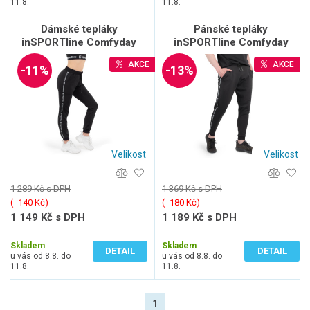
11.8.
11.8.
Dámské tepláky
Pánské tepláky
inSPORTline Comfyday
inSPORTline Comfyday
Woman
Man
AKCE
AKCE
-11%
-13%
Velikost
Velikost
1 289 Kč s DPH
1 369 Kč s DPH
(‐ 140 Kč)
(‐ 180 Kč)
1 149 Kč s DPH
1 189 Kč s DPH
950 Kč bez DPH
983 Kč bez DPH
Skladem
Skladem
DETAIL
DETAIL
u vás od 8.8. do
u vás od 8.8. do
11.8.
11.8.
1