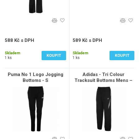
588 Kč s DPH
589 Kč s DPH
486 Kč bez DPH
487 Kč bez DPH
Skladem
Skladem
KOUPIT
KOUPIT
1 ks
1 ks
Puma No 1 Logo Jogging
Adidas - Tri Colour
Bottoms - S
Tracksuit Bottoms Mens –
DkShale/Blk/Sil - M