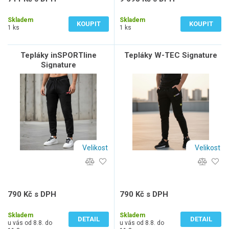
588 Kč bez DPH
8 012 Kč bez DPH
Skladem
Skladem
KOUPIT
KOUPIT
1 ks
1 ks
Tepláky inSPORTline
Tepláky W-TEC Signature
Signature
Velikost
Velikost
790 Kč s DPH
790 Kč s DPH
653 Kč bez DPH
653 Kč bez DPH
Skladem
Skladem
DETAIL
DETAIL
u vás od 8.8. do
u vás od 8.8. do