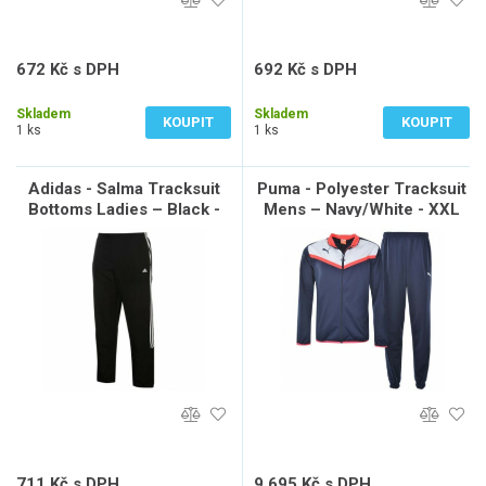
672 Kč s DPH
692 Kč s DPH
555 Kč bez DPH
572 Kč bez DPH
Skladem
Skladem
KOUPIT
KOUPIT
1 ks
1 ks
Adidas - Salma Tracksuit
Puma - Polyester Tracksuit
Bottoms Ladies – Black -
Mens – Navy/White - XXL
10
711 Kč s DPH
9 695 Kč s DPH