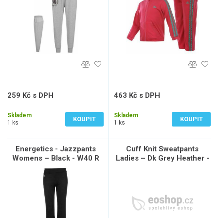
259 Kč s DPH
463 Kč s DPH
214 Kč bez DPH
383 Kč bez DPH
Skladem
Skladem
KOUPIT
KOUPIT
1 ks
1 ks
Energetics - Jazzpants
Cuff Knit Sweatpants
Womens – Black - W40 R
Ladies – Dk Grey Heather -
16