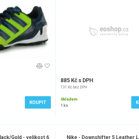
kost 5UK
885 Kč s DPH
731 Kč bez DPH
Skladem
KOUPIT
K
1 ks
lack/Gold - velikost 6
Nike - Downshifter 5 Leather 