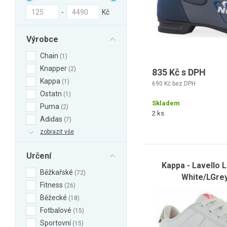
-
Kč
Výrobce
Chain
1
Knapper
2
835 Kč s DPH
Kappa
1
690 Kč bez DPH
Ostatn
1
Skladem
Puma
2
2 ks
Adidas
7
zobrazit vše
Určení
Kappa - Lavello 
Běžkařské
72
White/LGrey
Fitness
26
Běžecké
18
Fotbalové
15
Sportovní
15