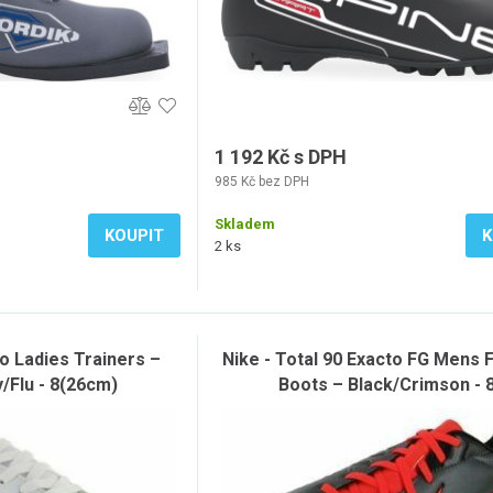
1 192 Kč s DPH
985 Kč bez DPH
Skladem
KOUPIT
K
2 ks
Lo Ladies Trainers –
Nike - Total 90 Exacto FG Mens F
/Flu - 8(26cm)
Boots – Black/Crimson - 