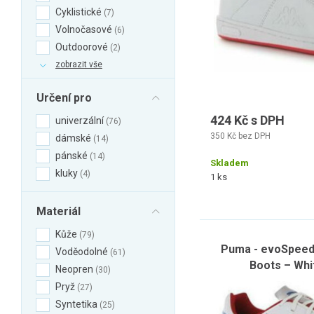
Cyklistické
7
Volnočasové
6
Outdoorové
2
zobrazit vše
Určení pro
424 Kč s DPH
univerzální
76
350 Kč bez DPH
dámské
14
pánské
14
Skladem
kluky
4
1 ks
Materiál
Kůže
79
Puma - evoSpeed 
Voděodolné
61
Boots – Whi
Neopren
30
Pryž
27
Syntetika
25