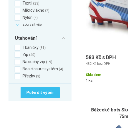
Textil
23
Mikrovlákno
7
Nylon
4
zobrazit vše
Utahování
Tkaničky
81
Zip
40
583 Kč s DPH
Na suchý zip
19
482 Kč bez DPH
Boa closure systém
4
Skladem
Přezky
3
1 ks
Potvrdit výběr
Běžecké boty Sko
75m