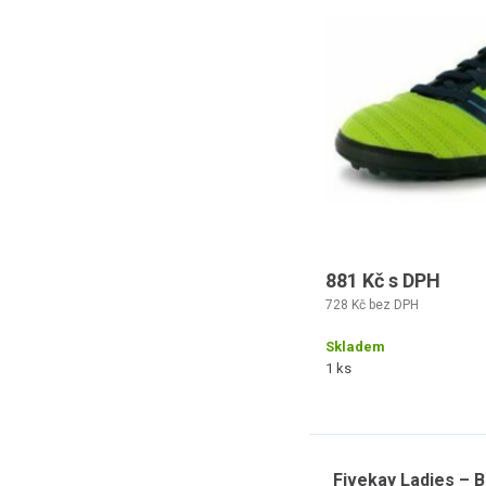
veli
881 Kč s DPH
728 Kč bez DPH
Skladem
1 ks
Fivekay Ladies – B