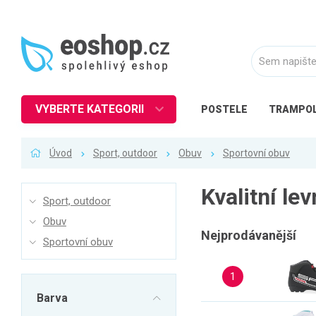
VYBERTE KATEGORII
POSTELE
TRAMPOL
Nábytek
Úvod
Sport, outdoor
Obuv
Sportovní obuv
Kuchyně
Ložnice
Kvalitní le
Sport, outdoor
Obývací pokoj
Obuv
Dětské zboží
Nejprodávanější
Sportovní obuv
Předsíň a chodba
1
Pracovna a kancelář
Barva
Koupelna