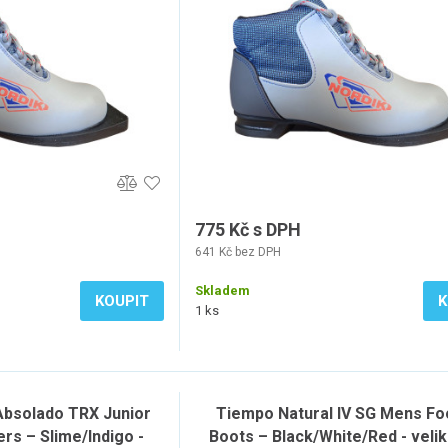
775 Kč s DPH
641 Kč bez DPH
Skladem
KOUPIT
K
1 ks
Absolado TRX Junior
Tiempo Natural IV SG Mens Foo
ers – Slime/Indigo -
Boots – Black/White/Red - velik