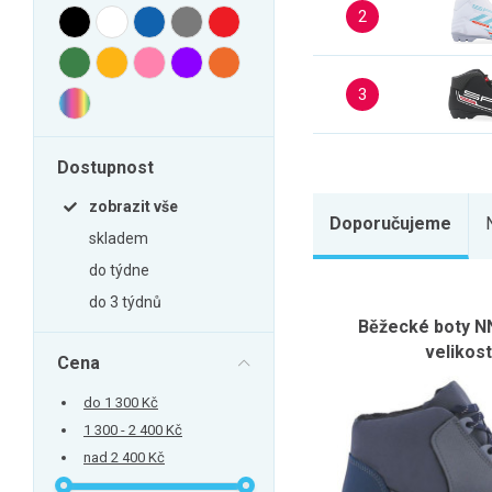
Zahrada
2
Balkon a terasa
Dílna
3
Auto-moto
Dekorace
Dostupnost
Textil, koberce
zobrazit vše
Svítidla, žárovky
Doporučujeme
skladem
Trampolíny
do týdne
Sedací vaky
do 3 týdnů
Běžecké boty N
Sport, outdoor
velikost
Cena
Všechny kategorie
do 1 300 Kč
1 300 - 2 400 Kč
nad 2 400 Kč