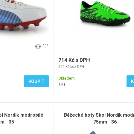
714 Kč s DPH
590 Kč bez DPH
Skladem
KOUPIT
K
1 ks
l Nordik modrobílé
Běžecké boty Skol Nordik modr
m - 35
75mm - 36