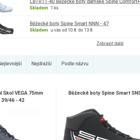
LBTR11-40 Běžecké boty dámské Spine Comfort
Skladem
1 ks
Běžecké boty Spine Smart NNN - 47
Skladem
u vás od 10.8. do 13.8.
Zobrazit další
Nejlevnější
Nejdražší
Podle názvu
N Skol VEGA 75mm
Běžecké boty Spine Smart SNS
 39/46 - 42