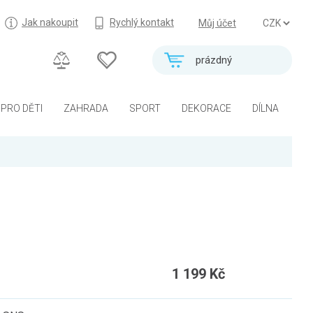
Jak nakoupit
Rychlý kontakt
Můj účet
prázdný
PRO DĚTI
ZAHRADA
SPORT
DEKORACE
DÍLNA
1 199 Kč