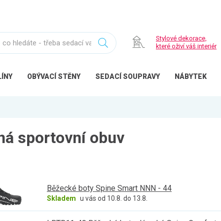
Stylové dekorace,
které oživí váš interiér
ÍNY
OBÝVACÍ
STĚNY
SEDACÍ
SOUPRAVY
NÁBYTEK
vná sportovní obuv
Běžecké boty Spine Smart NNN - 44
Skladem
u vás od 10.8. do 13.8.