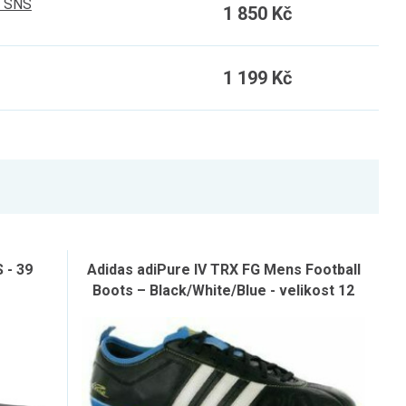
+ SNS
1 850 Kč
1 199 Kč
 - 39
Adidas adiPure IV TRX FG Mens Football
Boots – Black/White/Blue - velikost 12