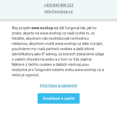
+420 844 800 222
info@eoshop.cz
Možnosti platby
Aby projekt
www.eoshop.cz
dál fungoval tak, jak ho
znáte, abyste na www.eoshop.cz našli rychle to, co
hledáte, abychom vás neobtěžovali nevhodnou
reklamou, abychom mohli www.eoshop.cz dále rozvíjet,
používáme my i naši partneři cookies a další síťové
identifikátory jako IP adresy, ze kterých získáváme údaje
Možnosti dopravy
o vašem chování na webu a o tom co Vás zajímá.
Některé z těchto cookies a dalších nástrojů jsou
nezbytné pro fungování našeho webu www.eoshop.cz a
nelze je vypnout.
Partneři
Informace a nastavení
Souhlasit a zavřít