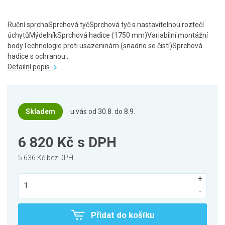
Ruční sprchaSprchová tyčSprchová tyč s nastavitelnou roztečí
úchytůMýdelníkSprchová hadice (1750 mm)Variabilní montážní
bodyTechnologie proti usazeninám (snadno se čistí)Sprchová
hadice s ochranou...
Detailní popis
Skladem
u vás od 30.8. do 8.9.
6 820 Kč
s DPH
5 636 Kč bez DPH
Přidat do košíku