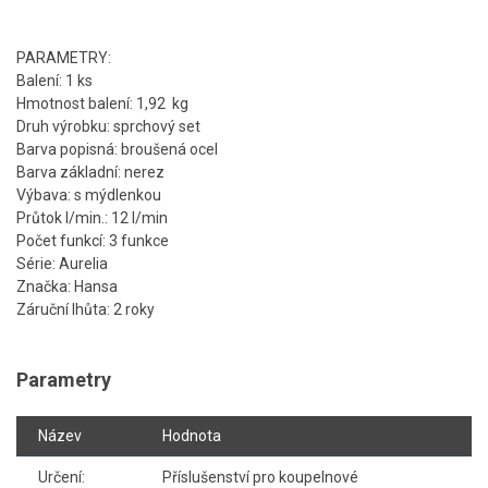
PARAMETRY:
Balení: 1 ks
Hmotnost balení: 1,92 kg
Druh výrobku: sprchový set
Barva popisná: broušená ocel
Barva základní: nerez
Výbava: s mýdlenkou
Průtok l/min.: 12 l/min
Počet funkcí: 3 funkce
Série: Aurelia
Značka: Hansa
Záruční lhůta: 2 roky
Parametry
Název
Hodnota
Určení:
Příslušenství pro koupelnové