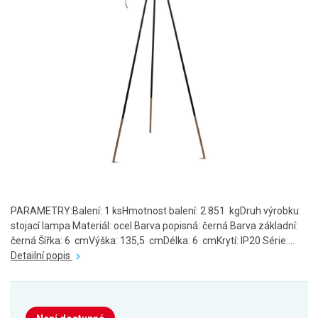
PARAMETRY:Balení: 1 ksHmotnost balení: 2.851 kgDruh výrobku:
stojací lampa Materiál: ocel Barva popisná: černá Barva základní:
černá Šířka: 6 cmVýška: 135,5 cmDélka: 6 cmKrytí: IP20 Série:...
Detailní popis