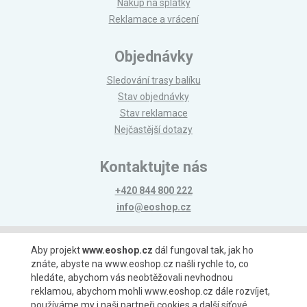
Nákup na splátky
Reklamace a vrácení
Objednávky
Sledování trasy balíku
Stav objednávky
Stav reklamace
Nejčastější dotazy
Kontaktujte nás
+420 844 800 222
info@eoshop.cz
Možnosti platby
Aby projekt
www.eoshop.cz
dál fungoval tak, jak ho
znáte, abyste na www.eoshop.cz našli rychle to, co
hledáte, abychom vás neobtěžovali nevhodnou
reklamou, abychom mohli www.eoshop.cz dále rozvíjet,
používáme my i naši partneři cookies a další síťové