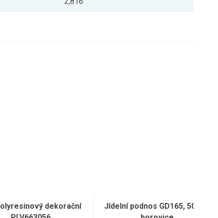
2,816
olyresinový dekorační
Jídelní podnos GD165, 50x32,
PLV663056
borovice