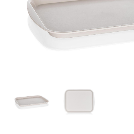
Zahrada
Balkon a terasa
Dílna
Auto-moto
Dekorace
Textil, koberce
Svítidla, žárovky
Trampolíny
Sedací vaky
Sport, outdoor
Všechny kategorie