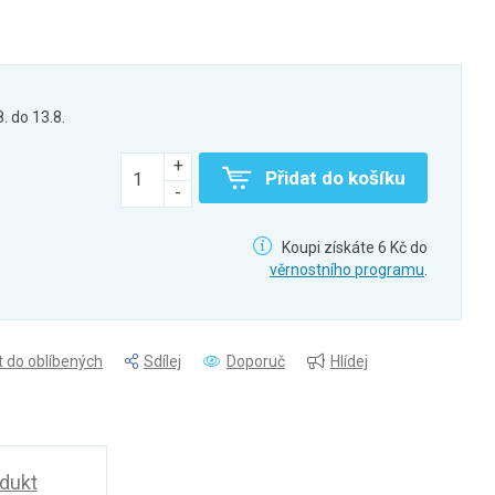
8. do 13.8.
Přidat do košíku
Koupi získáte 6 Kč do
věrnostního programu
.
t do oblíbených
Sdílej
Doporuč
Hlídej
odukt