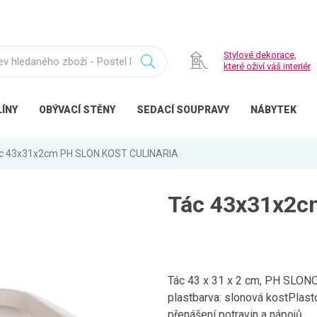
Stylové dekorace,
které oživí váš interiér
ÍNY
OBÝVACÍ
STĚNY
SEDACÍ
SOUPRAVY
NÁBYTEK
c 43x31x2cm PH SLON.KOST CULINARIA
Tác 43x31x2c
Tác 43 x 31 x 2 cm, PH SLONO
plastbarva: slonová kostPlasto
přenášení potravin a nápojů.