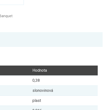
 Banquet
Hodnota
0,38
slonovinová
plast