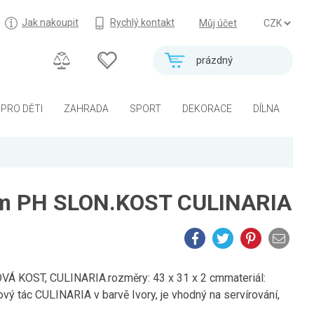
Jak nakoupit
Rychlý kontakt
Můj účet
prázdný
PRO DĚTI
ZAHRADA
SPORT
DEKORACE
DÍLNA
m PH SLON.KOST CULINARIA
VÁ KOST, CULINARIA.rozměry: 43 x 31 x 2 cmmateriál:
vý tác CULINARIA v barvě Ivory, je vhodný na servírování,