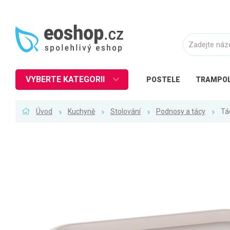
VYBERTE KATEGORII
POSTELE
TRAMPOL
Nábytek
Úvod
Kuchyně
Stolování
Podnosy a tácy
Tá
Kuchyně
Ložnice
Obývací pokoj
Dětské zboží
Předsíň a chodba
Pracovna a kancelář
Koupelna