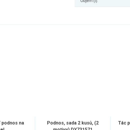
Objem (l):
í podnos na
Podnos, sada 2 kusů, (2
Tác p
el
motivy) DY731571