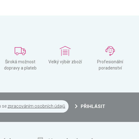
Široká možnost
Velký výběr zboží
Profesionální
dopravy a plateb
poradenství
m se
zpracováním osobních údajů
PŘIHLÁSIT