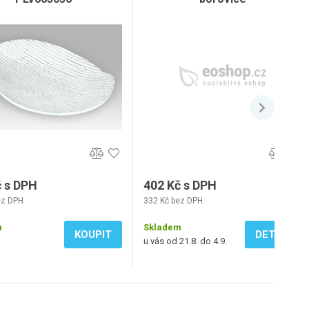
č s DPH
402 Kč s DPH
ez DPH
332 Kč bez DPH
m
Skladem
KOUPIT
DETAIL
u vás od 21.8. do 4.9.