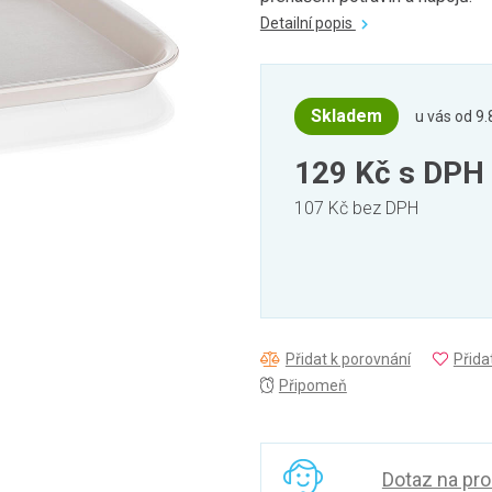
Detailní popis
Skladem
u vás od 9.
129 Kč
s DPH
107 Kč bez DPH
Přidat k porovnání
Přida
Připomeň
Dotaz na pr