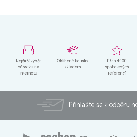
Nejširší výběr
Oblíbené kousky
Přes 4000
nábytku na
skladem
spokojených
internetu
referencí
Přihlašte se k odběru n