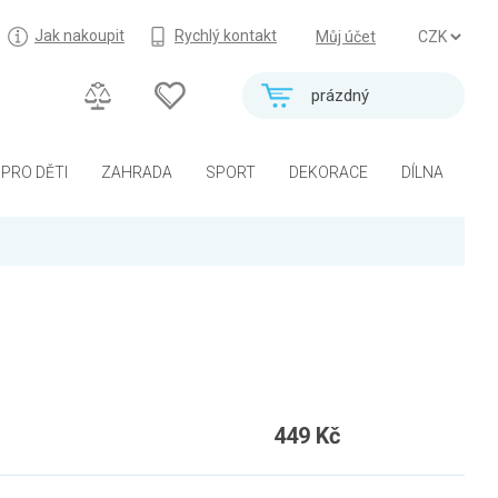
Jak nakoupit
Rychlý kontakt
Můj účet
prázdný
PRO DĚTI
ZAHRADA
SPORT
DEKORACE
DÍLNA
449 Kč