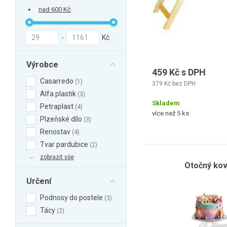
nad 600 Kč
-
Kč
Výrobce
459 Kč s DPH
Casarredo
1
379 Kč bez DPH
Alfa plastik
3
Skladem
Petraplast
4
více než 5 ks
Plzeňské dílo
3
Renostav
4
Tvar pardubice
2
zobrazit vše
Otočný kov
Určení
Podnosy do postele
3
Tácy
2