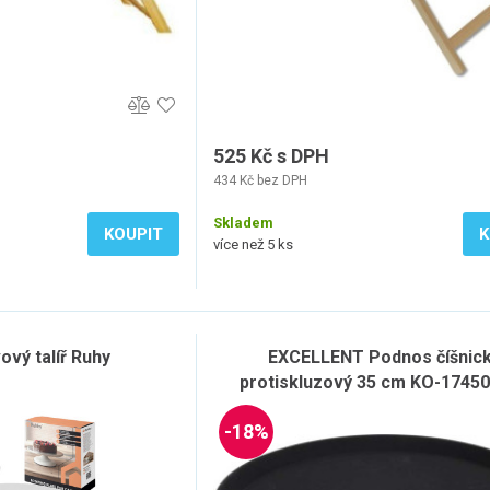
525 Kč s DPH
434 Kč bez DPH
Skladem
KOUPIT
K
více než 5 ks
ový talíř Ruhy
EXCELLENT Podnos číšnic
protiskluzový 35 cm KO-1745
-18%