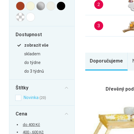
Zahrada
2
Balkon a terasa
Dílna
3
Auto-moto
Dostupnost
Dekorace
zobrazit vše
Textil, koberce
skladem
Svítidla, žárovky
Doporučujeme
do týdne
Trampolíny
do 3 týdnů
Sedací vaky
Štítky
Dřevěný pod
Sport, outdoor
Novinka
20
Všechny kategorie
Cena
do 400 Kč
400 - 600 Kč