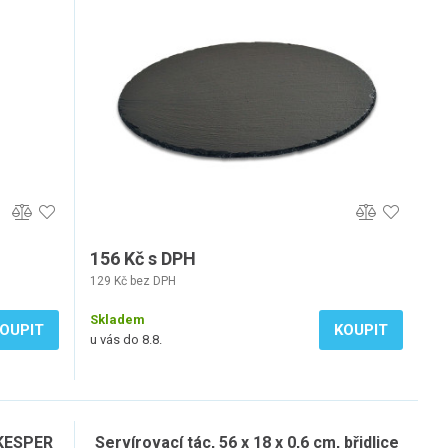
156 Kč s DPH
129 Kč bez DPH
Skladem
OUPIT
KOUPIT
u vás do 8.8.
 KESPER
Servírovací tác, 56 x 18 x 0,6 cm, břidlice