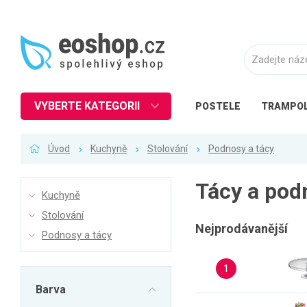
VYBERTE KATEGORII
POSTELE
TRAMPOL
Nábytek
Úvod
Kuchyně
Stolování
Podnosy a tácy
Kuchyně
Ložnice
Tácy a pod
Kuchyně
Obývací pokoj
Stolování
Dětské zboží
Nejprodávanější
Podnosy a tácy
Předsíň a chodba
1
Pracovna a kancelář
Barva
Koupelna