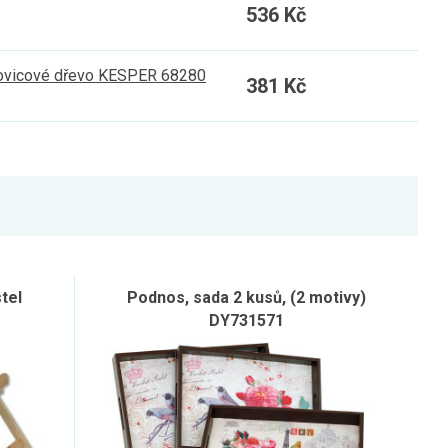
536 Kč
orovicové dřevo KESPER 68280
381 Kč
tel
Podnos, sada 2 kusů, (2 motivy)
DY731571