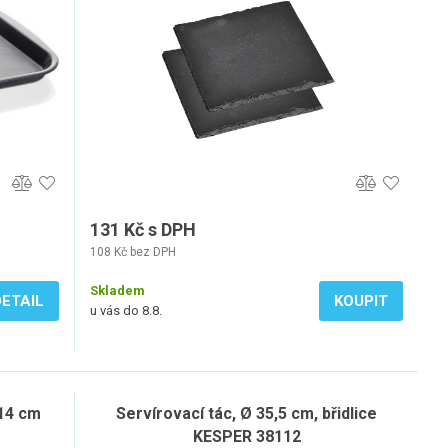
131 Kč s DPH
108 Kč bez DPH
Skladem
DETAIL
KOUPIT
u vás do 8.8.
 14 cm
Servírovací tác, Ø 35,5 cm, břidlice
KESPER 38112