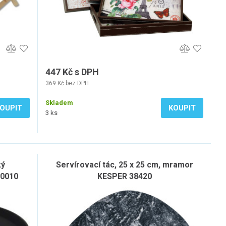
447 Kč s DPH
369 Kč bez DPH
Skladem
OUPIT
KOUPIT
3 ks
ký
Servírovací tác, 25 x 25 cm, mramor
00010
KESPER 38420