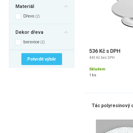
Materiál
Dřevo
2
Dekor dřeva
borovice
2
536 Kč s DPH
443 Kč bez DPH
Potvrdit výběr
Skladem
1 ks
Tác polyresinový 