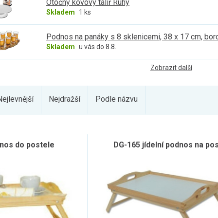
Otočný kovový talíř Ruhy
Skladem
1 ks
Podnos na panáky s 8 sklenicemi, 38 x 17 cm, b
Skladem
u vás do 8.8.
Zobrazit další
Nejlevnější
Nejdražší
Podle názvu
nos do postele
DG-165 jídelní podnos na pos