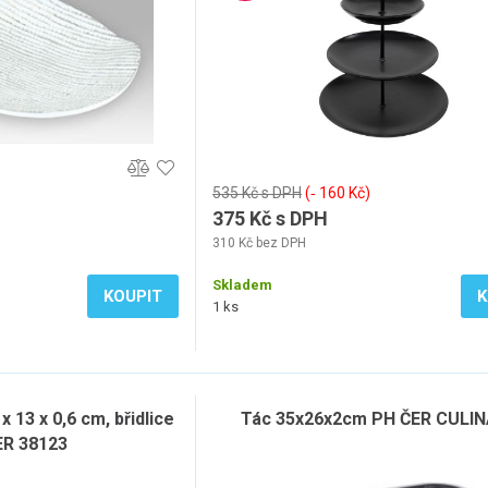
535 Kč s DPH
(‐ 160 Kč)
375 Kč s DPH
310 Kč bez DPH
Skladem
KOUPIT
K
1 ks
x 13 x 0,6 cm, břidlice
Tác 35x26x2cm PH ČER CULIN
R 38123