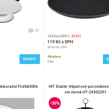
145 Kč s DPH
(‐ 26 Kč)
119 Kč s DPH
98 Kč bez DPH
Skladem
KOUPIT
K
2 ks
dekorační PLV663056
HIT Etažér třípatrový porceláno
cm černá HT-24302291
-30%