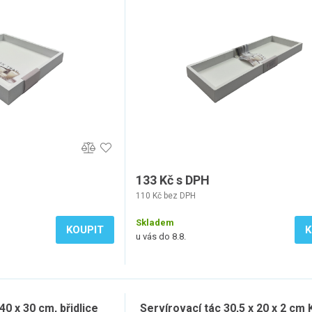
133 Kč s DPH
110 Kč bez DPH
Skladem
KOUPIT
K
u vás do 8.8.
40 x 30 cm, břidlice
Servírovací tác 30,5 x 20 x 2 cm