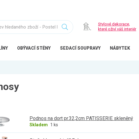
Stylové dekorace,
které oživí váš interiér
ÍNY
OBÝVACÍ
STĚNY
SEDACÍ
SOUPRAVY
NÁBYTEK
nosy
Podnos na dort pr.32,2cm PATISSERIE skleněný
Skladem
1 ks