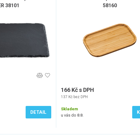
R 38101
58160
166 Kč s DPH
137 Kč bez DPH
Skladem
DETAIL
K
u vás do 8.8.