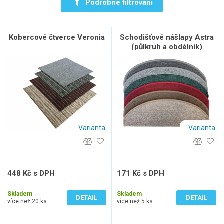
Podrobné filtrování
Kobercové čtverce Veronia
Schodišťové nášlapy Astra
(půlkruh a obdélník)
Varianta
Varianta
448 Kč s DPH
171 Kč s DPH
370 Kč bez DPH
141 Kč bez DPH
Skladem
Skladem
DETAIL
DETAIL
více než 20 ks
více než 5 ks