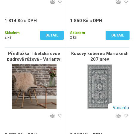
1 314 Kč s DPH
1 850 Kč s DPH
1 086 Kč bez DPH
1 529 Kč bez DPH
Skladem
Skladem
DETAIL
DETAIL
2 ks
2 ks
Předložka Tibetská ovce
Kusový koberec Marrakesh
pudrově růžová - Varianty:
207 grey
Tibetská ovce pudrově
růžová
Varianta