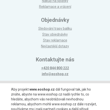
Nákup na splátky
Reklamace a vrácení
Objednávky
Sledování trasy balíku
Stav objednávky
Stav reklamace
Nejčastější dotazy
Kontaktujte nás
+420 844 800 222
info@eoshop.cz
Možnosti platby
Aby projekt
www.eoshop.cz
dál fungoval tak, jak ho
znáte, abyste na www.eoshop.cz našli rychle to, co
hledáte, abychom vás neobtěžovali nevhodnou
reklamou, abychom mohli www.eoshop.cz dále rozvíjet,
používáme my i naši partneři cookies a další síťové