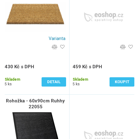
95, Černá, Vícebarevné
Varianta
430 Kč s DPH
459 Kč s DPH
355 Kč bez DPH
379 Kč bez DPH
Skladem
Skladem
DETAIL
KOUPIT
5 ks
5 ks
Rohožka - 60x90cm Ruhhy
22055