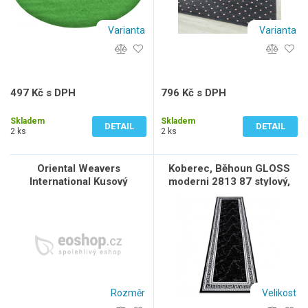
Varianta
Varianta
497 Kč s DPH
796 Kč s DPH
411 Kč bez DPH
658 Kč bez DPH
Skladem
Skladem
DETAIL
DETAIL
2 ks
2 ks
Oriental Weavers
Koberec, Běhoun GLOSS
International Kusový
moderni 2813 87 stylový,
koberec SISALO 879/J84
rám, řecký černý / šedá
Red, Červená, Vícebarevné
Rozměr
Velikost