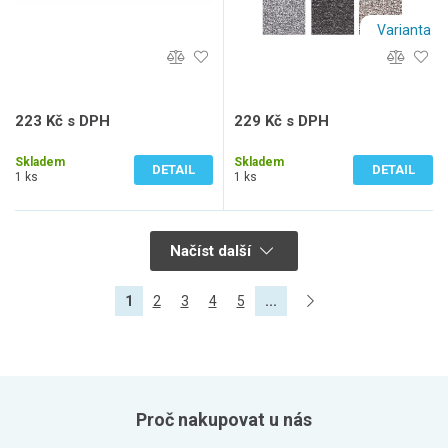
Varianta
223 Kč s DPH
229 Kč s DPH
184 Kč bez DPH
189 Kč bez DPH
Skladem
Skladem
DETAIL
DETAIL
1 ks
1 ks
Načíst další
1
2
3
4
5
...
Proč nakupovat u nás