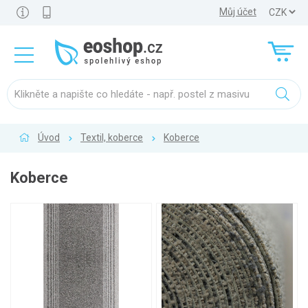
Můj účet
Úvod
Textil, koberce
Koberce
Koberce