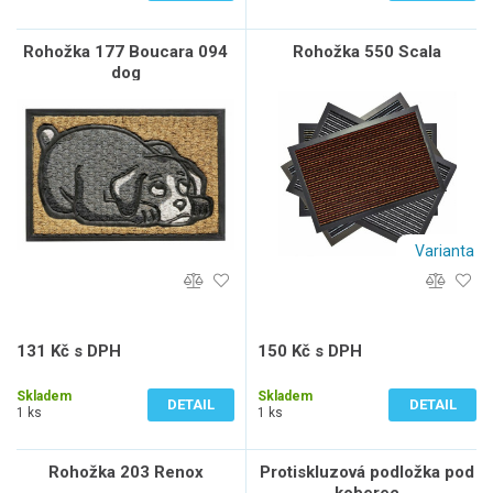
Rohožka 177 Boucara 094
Rohožka 550 Scala
dog
Varianta
131 Kč s DPH
150 Kč s DPH
108 Kč bez DPH
124 Kč bez DPH
Skladem
Skladem
DETAIL
DETAIL
1 ks
1 ks
Rohožka 203 Renox
Protiskluzová podložka pod