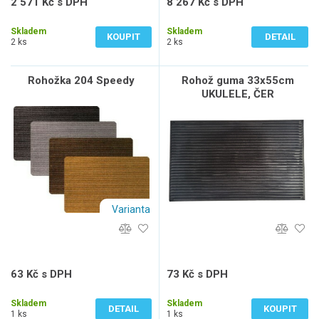
2 571 Kč s DPH
8 267 Kč s DPH
2 125 Kč bez DPH
6 832 Kč bez DPH
Skladem
Skladem
KOUPIT
DETAIL
2 ks
2 ks
Rohožka 204 Speedy
Rohož guma 33x55cm
UKULELE, ČER
Varianta
63 Kč s DPH
73 Kč s DPH
52 Kč bez DPH
60 Kč bez DPH
Skladem
Skladem
DETAIL
KOUPIT
1 ks
1 ks