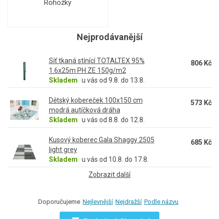
Rohožky
Nejprodávanější
Síť tkaná stínící TOTALTEX 95%
806 Kč
1.6x25m PH ZE 150g/m2
Skladem
u vás od 9.8. do 13.8.
Dětský kobereček 100x150 cm
573 Kč
modrá autíčková dráha
Skladem
u vás od 8.8. do 12.8.
Kusový koberec Gala Shaggy 2505
685 Kč
light grey
Skladem
u vás od 10.8. do 17.8.
Zobrazit další
Doporučujeme
Nejlevnější
Nejdražší
Podle názvu