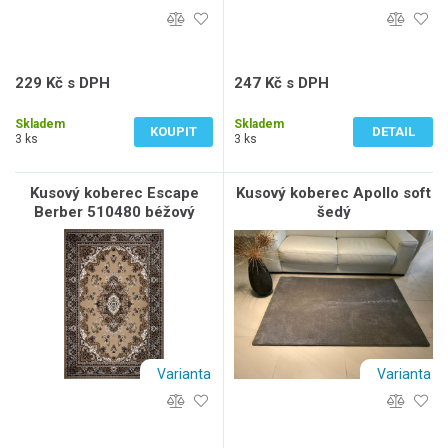
229 Kč s DPH
247 Kč s DPH
189 Kč bez DPH
204 Kč bez DPH
Skladem
Skladem
KOUPIT
DETAIL
3 ks
3 ks
Kusový koberec Escape
Kusový koberec Apollo soft
Berber 510480 béžový
šedý
Varianta
Varianta