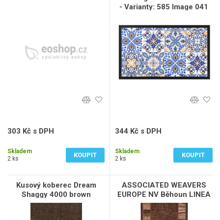
- Varianty: 585 Image 041
Arabic Tiles
303 Kč s DPH
344 Kč s DPH
250 Kč bez DPH
284 Kč bez DPH
Skladem
Skladem
KOUPIT
KOUPIT
2 ks
2 ks
Kusový koberec Dream
ASSOCIATED WEAVERS
Shaggy 4000 brown
EUROPE NV Běhoun LINEA
44, šíře role 80 cm, Hnědá