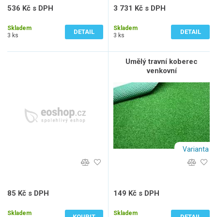
536 Kč s DPH
3 731 Kč s DPH
443 Kč bez DPH
3 084 Kč bez DPH
Skladem
Skladem
DETAIL
DETAIL
3 ks
3 ks
Umělý travní koberec
venkovní
Varianta
85 Kč s DPH
149 Kč s DPH
70 Kč bez DPH
123 Kč bez DPH
Skladem
Skladem
KOUPIT
DETAIL