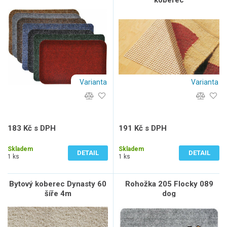
koberec
Varianta
Varianta
183 Kč s DPH
191 Kč s DPH
151 Kč bez DPH
158 Kč bez DPH
Skladem
Skladem
DETAIL
DETAIL
1 ks
1 ks
Bytový koberec Dynasty 60
Rohožka 205 Flocky 089
šíře 4m
dog