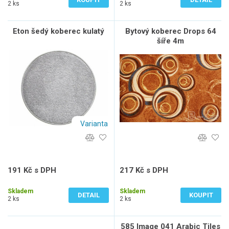
2 ks
2 ks
Eton šedý koberec kulatý
Bytový koberec Drops 64
šíře 4m
Varianta
191 Kč s DPH
217 Kč s DPH
158 Kč bez DPH
179 Kč bez DPH
Skladem
Skladem
DETAIL
KOUPIT
2 ks
2 ks
585 Image 041 Arabic Tiles