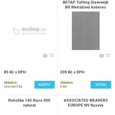
BETAP Tufting Steénwijk
BV Metrážový koberec
DYNASTY 73, šíře role 400
cm, Šedá, role 4m
85 Kč s DPH
209 Kč s DPH
70 Kč bez DPH
173 Kč bez DPH
Skladem
Skladem
KOUPIT
DETAIL
více než 5 ks
5 bm
Rohožka 145 Ruco 000
ASSOCIATED WEAVERS
natural
EUROPE NV Kusový
koberec COFFEE PATTERN