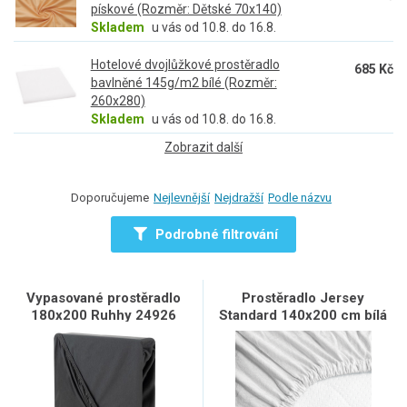
pískové (Rozměr: Dětské 70x140)
Skladem
u vás od 10.8. do 16.8.
Hotelové dvojlůžkové prostěradlo
685 Kč
bavlněné 145g/m2 bílé (Rozměr:
260x280)
Skladem
u vás od 10.8. do 16.8.
Zobrazit další
Doporučujeme
Nejlevnější
Nejdražší
Podle názvu
Podrobné filtrování
Vypasované prostěradlo
Prostěradlo Jersey
180x200 Ruhhy 24926
Standard 140x200 cm bílá