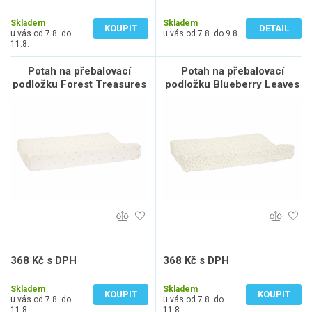
285 Kč bez DPH
299 Kč bez DPH
Skladem
Skladem
KOUPIT
DETAIL
u vás od 7.8. do
u vás od 7.8. do 9.8.
11.8.
Potah na přebalovací
Potah na přebalovací
podložku Forest Treasures
podložku Blueberry Leaves
368 Kč s DPH
368 Kč s DPH
304 Kč bez DPH
304 Kč bez DPH
Skladem
Skladem
KOUPIT
KOUPIT
u vás od 7.8. do
u vás od 7.8. do
11.8.
11.8.