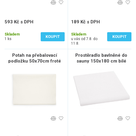
593 Kč s DPH
189 Kč s DPH
490 Kč bez DPH
156 Kč bez DPH
Skladem
Skladem
KOUPIT
KOUPIT
1 ks
u vás od 7.8. do
11.8.
Potah na přebalovací
Prostěradlo bavlněné do
podložku 50x70cm froté
sauny 150x180 cm bílé
Ivory