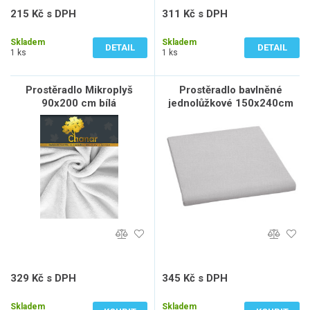
215 Kč s DPH
311 Kč s DPH
178 Kč bez DPH
257 Kč bez DPH
Skladem
Skladem
DETAIL
DETAIL
1 ks
1 ks
Prostěradlo Mikroplyš
Prostěradlo bavlněné
90x200 cm bílá
jednolůžkové 150x240cm
světle šedé
329 Kč s DPH
345 Kč s DPH
272 Kč bez DPH
285 Kč bez DPH
Skladem
Skladem