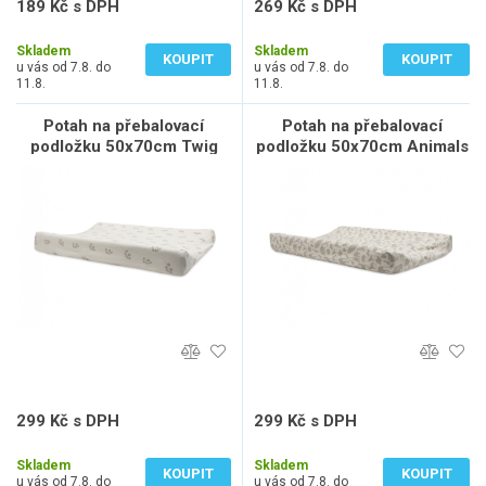
189 Kč s DPH
269 Kč s DPH
156 Kč bez DPH
222 Kč bez DPH
Skladem
Skladem
KOUPIT
KOUPIT
u vás od 7.8. do
u vás od 7.8. do
11.8.
11.8.
Potah na přebalovací
Potah na přebalovací
podložku 50x70cm Twig
podložku 50x70cm Animals
Wild Rose
Nougat
299 Kč s DPH
299 Kč s DPH
247 Kč bez DPH
247 Kč bez DPH
Skladem
Skladem
KOUPIT
KOUPIT
u vás od 7.8. do
u vás od 7.8. do