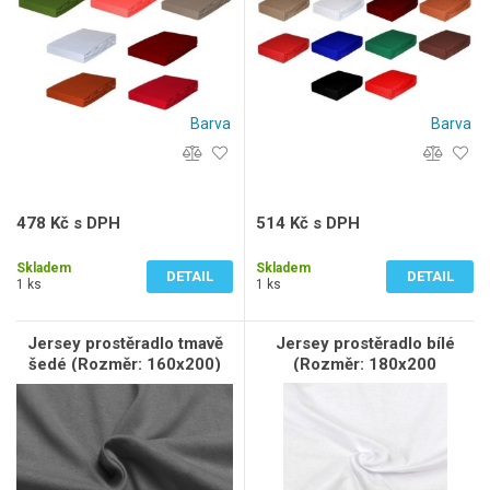
Barva
Barva
478 Kč s DPH
514 Kč s DPH
395 Kč bez DPH
425 Kč bez DPH
Skladem
Skladem
DETAIL
DETAIL
1 ks
1 ks
Jersey prostěradlo tmavě
Jersey prostěradlo bílé
šedé (Rozměr: 160x200)
(Rozměr: 180x200
dvojlůžko)