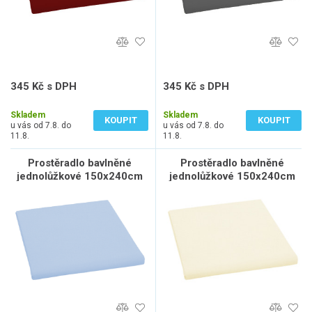
345 Kč s DPH
345 Kč s DPH
285 Kč bez DPH
285 Kč bez DPH
Skladem
Skladem
KOUPIT
KOUPIT
u vás od 7.8. do
u vás od 7.8. do
11.8.
11.8.
Prostěradlo bavlněné
Prostěradlo bavlněné
jednolůžkové 150x240cm
jednolůžkové 150x240cm
světle modré
smetanové