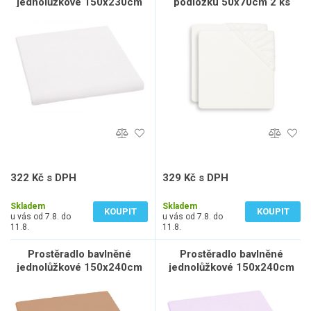
jednolůžkové 150x230cm
podložku 50x70cm 2 ks
bílé
froté Ivory
322 Kč s DPH
329 Kč s DPH
266 Kč bez DPH
272 Kč bez DPH
Skladem
Skladem
KOUPIT
KOUPIT
u vás od 7.8. do
u vás od 7.8. do
11.8.
11.8.
Prostěradlo bavlněné
Prostěradlo bavlněné
jednolůžkové 150x240cm
jednolůžkové 150x240cm
béžové
světle fialové