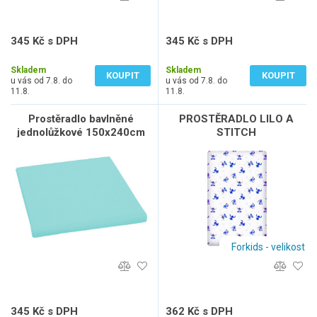
345 Kč s DPH
345 Kč s DPH
285 Kč bez DPH
285 Kč bez DPH
Skladem
Skladem
KOUPIT
KOUPIT
u vás od 7.8. do
u vás od 7.8. do
11.8.
11.8.
Prostěradlo bavlněné
PROSTĚRADLO LILO A
jednolůžkové 150x240cm
STITCH
tyrkysové
Forkids - velikost
345 Kč s DPH
362 Kč s DPH