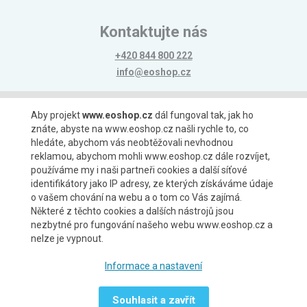
Kontaktujte nás
+420 844 800 222
info@eoshop.cz
Možnosti platby
Aby projekt
www.eoshop.cz
dál fungoval tak, jak ho
znáte, abyste na www.eoshop.cz našli rychle to, co
hledáte, abychom vás neobtěžovali nevhodnou
reklamou, abychom mohli www.eoshop.cz dále rozvíjet,
používáme my i naši partneři cookies a další síťové
identifikátory jako IP adresy, ze kterých získáváme údaje
Možnosti dopravy
o vašem chování na webu a o tom co Vás zajímá.
Některé z těchto cookies a dalších nástrojů jsou
nezbytné pro fungování našeho webu www.eoshop.cz a
nelze je vypnout.
Partneři
Informace a nastavení
Souhlasit a zavřít