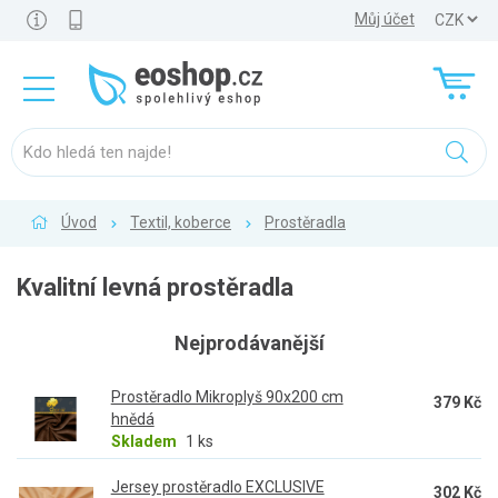
Můj účet
Úvod
Textil, koberce
Prostěradla
Kvalitní levná prostěradla
Nejprodávanější
Prostěradlo Mikroplyš 90x200 cm
379 Kč
hnědá
Skladem
1 ks
Jersey prostěradlo EXCLUSIVE
302 Kč