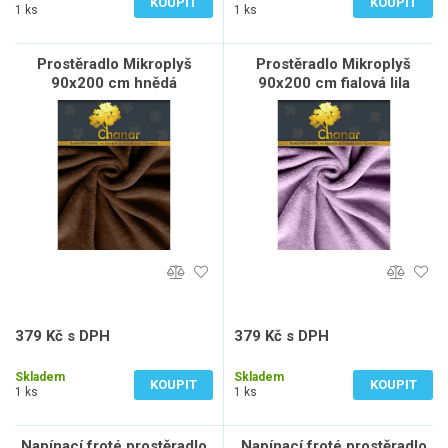
KOUPIT
KOUPIT
1 ks
1 ks
Prostěradlo Mikroplyš
Prostěradlo Mikroplyš
90x200 cm hnědá
90x200 cm fialová lila
379 Kč s DPH
379 Kč s DPH
313 Kč bez DPH
313 Kč bez DPH
Skladem
Skladem
KOUPIT
KOUPIT
1 ks
1 ks
Napínací froté prostěradlo
Napínací froté prostěradlo