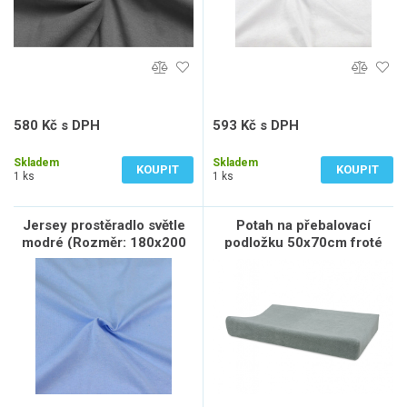
580 Kč s DPH
593 Kč s DPH
479 Kč bez DPH
490 Kč bez DPH
Skladem
Skladem
KOUPIT
KOUPIT
1 ks
1 ks
Jersey prostěradlo světle
Potah na přebalovací
modré (Rozměr: 180x200
podložku 50x70cm froté
dvojlůžko)
Sea Green