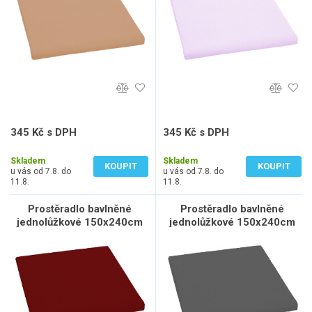
345 Kč s DPH
345 Kč s DPH
285 Kč bez DPH
285 Kč bez DPH
Skladem
Skladem
KOUPIT
KOUPIT
u vás od 7.8. do
u vás od 7.8. do
11.8.
11.8.
Prostěradlo bavlněné
Prostěradlo bavlněné
jednolůžkové 150x240cm
jednolůžkové 150x240cm
vínové
antracitové