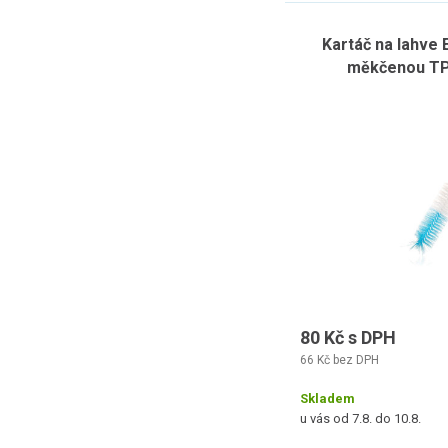
Kartáč na lahve
měkčenou TPR
svět
80 Kč s DPH
66 Kč bez DPH
Skladem
u vás od 7.8. do 10.8.