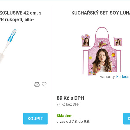
 EXCLUSIVE 42 cm, s
KUCHAŘSKÝ SET SOY LUN
 rukojetí, bílo-
lemodrý
varianty:
Forkids 
89 Kč s DPH
74 Kč bez DPH
Skladem
KOUPIT
u vás od 7.8. do 9.8.