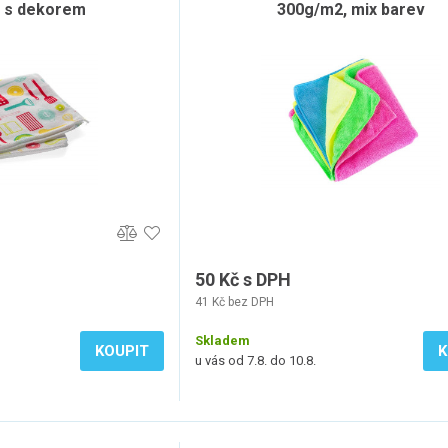
 s dekorem
300g/m2, mix barev
50 Kč s DPH
41 Kč bez DPH
Skladem
KOUPIT
K
u vás od 7.8. do 10.8.