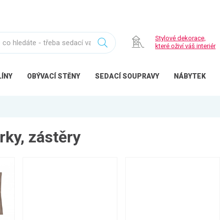
Stylové dekorace,
které oživí váš interiér
ÍNY
OBÝVACÍ
STĚNY
SEDACÍ
SOUPRAVY
NÁBYTEK
rky, zástěry