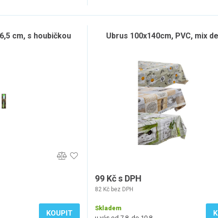
36,5 cm, s houbičkou
Ubrus 100x140cm, PVC, mix d
99 Kč s DPH
82 Kč bez DPH
Skladem
KOUPIT
K
u vás od 7.8. do 10.8.