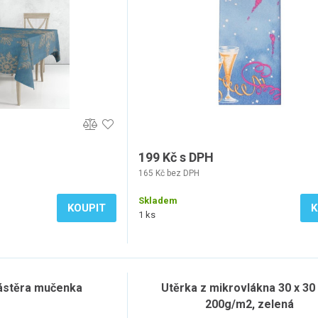
199 Kč s DPH
165 Kč bez DPH
Skladem
KOUPIT
K
1 ks
ástěra mučenka
Utěrka z mikrovlákna 30 x 30
200g/m2, zelená