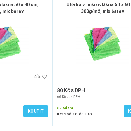
vlákna 50 x 80 cm,
Utěrka z mikrovlákna 50 x 60
 mix barev
300g/m2, mix barev
80 Kč s DPH
66 Kč bez DPH
Skladem
KOUPIT
K
u vás od 7.8. do 10.8.