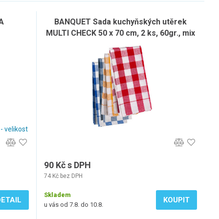
A
BANQUET Sada kuchyňských utěrek
MULTI CHECK 50 x 70 cm, 2 ks, 60gr., mix
barev
- velikost
90 Kč s DPH
74 Kč bez DPH
Skladem
DETAIL
KOUPIT
u vás od 7.8. do 10.8.