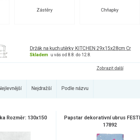
Zástěry
Chňapky
Držák na kuch.utěrky KITCHEN 29x15x28cm Cr
Skladem
u vás od 8.8. do 12.8.
Zobrazit další
Nejlevnější
Nejdražší
Podle názvu
ka Rozměr: 130x150
Papstar dekorativní ubrus FEST
17892