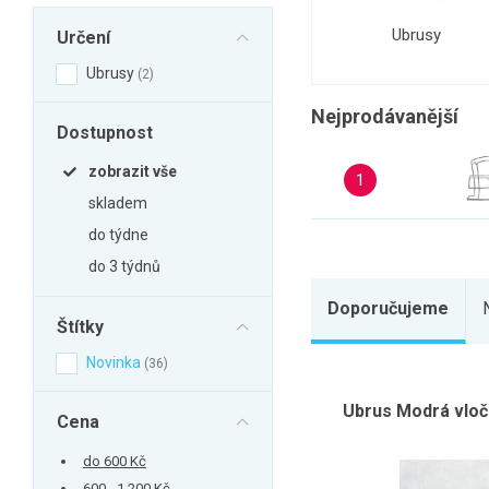
Zahrada
Ubrusy
Určení
Balkon a terasa
Ubrusy
2
Dílna
Nejprodávanější
Auto-moto
Dostupnost
Dekorace
zobrazit vše
1
Textil, koberce
skladem
Svítidla, žárovky
do týdne
Trampolíny
do 3 týdnů
Sedací vaky
Doporučujeme
Štítky
Sport, outdoor
Všechny kategorie
Novinka
36
Ubrus Modrá vloč
Cena
do 600 Kč
600 - 1 200 Kč