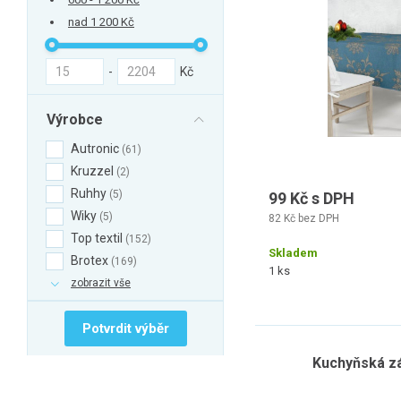
nad 1 200 Kč
-
Kč
Výrobce
Autronic
61
Kruzzel
2
Ruhhy
5
99 Kč s DPH
Wiky
5
82 Kč bez DPH
Top textil
152
Skladem
Brotex
169
1 ks
zobrazit vše
Potvrdit výběr
Kuchyňská z