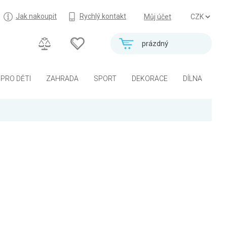
Jak nakoupit
Rychlý kontakt
Můj účet
prázdný
PRO DĚTI
ZAHRADA
SPORT
DEKORACE
DÍLNA