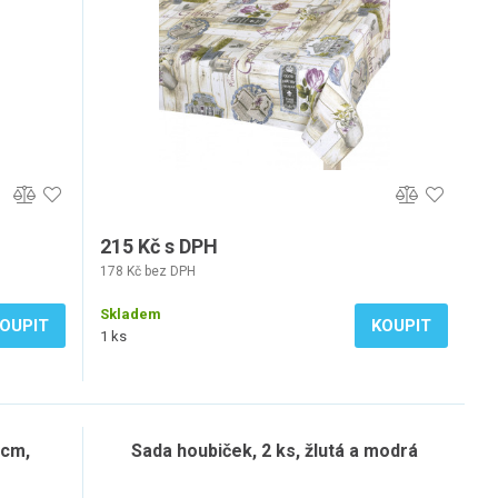
215 Kč s DPH
178 Kč bez DPH
Skladem
OUPIT
KOUPIT
1 ks
 cm,
Sada houbiček, 2 ks, žlutá a modrá