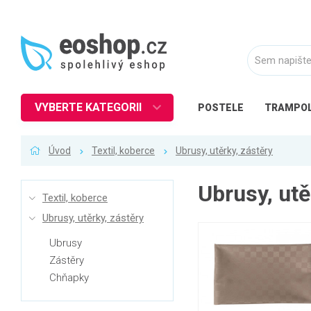
VYBERTE KATEGORII
POSTELE
TRAMPOL
Nábytek
Úvod
Textil, koberce
Ubrusy, utěrky, zástěry
Kuchyně
Ložnice
Ubrusy, utě
Textil, koberce
Obývací pokoj
Ubrusy, utěrky, zástěry
Dětské zboží
Ubrusy
Předsíň a chodba
Zástěry
Pracovna a kancelář
Chňapky
Koupelna