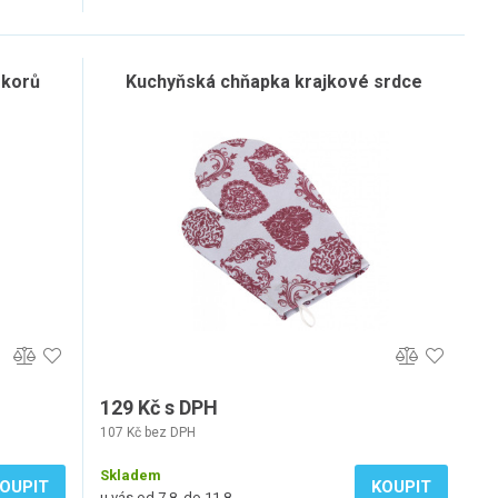
ekorů
Kuchyňská chňapka krajkové srdce
129 Kč s DPH
107 Kč bez DPH
Skladem
OUPIT
KOUPIT
u vás od 7.8. do 11.8.